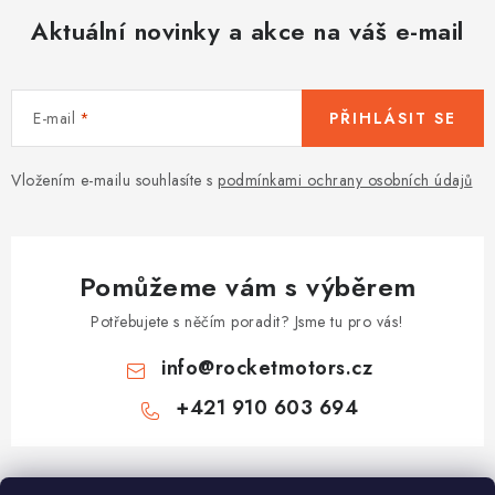
Aktuální novinky a akce na váš e-mail
E-mail
PŘIHLÁSIT SE
Vložením e-mailu souhlasíte s
podmínkami ochrany osobních údajů
Pomůžeme vám s výběrem
Potřebujete s něčím poradit? Jsme tu pro vás!
info
@
rocketmotors.cz
+421 910 603 694
Z
á