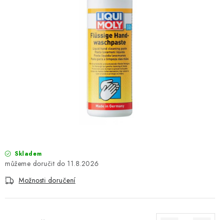
OBLEČENÍ
TIP NA DÁRKY
NÁPLNĚ A KAPALINY
NÁHRADNÍ DÍLY
MONTÁŽNÍ SLUŽBY
Moje objednávka
Kontakt
Reklamace a vrácení zboží
Doprava a platba
Obchodní podmínky
Skladem
Podmínky ochrany osobních údajů
Návody na montáž
11.8.2026
Možnosti doručení