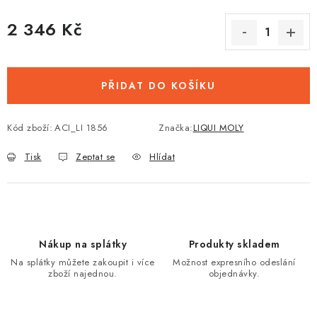
2 346 Kč
Měrná cena:
PŘIDAT DO KOŠÍKU
Kód zboží:
ACI_LI 1856
Značka:
LIQUI MOLY
Tisk
Zeptat se
Hlídat
Nákup na splátky
Produkty skladem
Na splátky můžete zakoupit i více
Možnost expresního odeslání
zboží najednou.
objednávky.