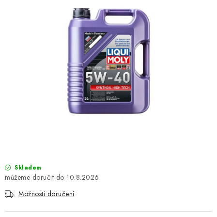
OBLEČENÍ
TIP NA DÁRKY
NÁPLNĚ A KAPALINY
NÁHRADNÍ DÍLY
MONTÁŽNÍ SLUŽBY
Moje objednávka
Kontakt
Reklamace a vrácení zboží
Doprava a platba
Obchodní podmínky
Podmínky ochrany osobních údajů
Návody na montáž
Skladem
10.8.2026
Možnosti doručení