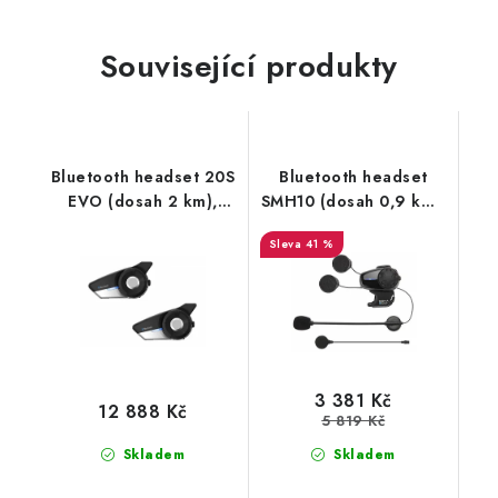
Související produkty
Bluetooth headset 20S
Bluetooth headset
EVO (dosah 2 km),
SMH10 (dosah 0,9 km),
SENA (sada 2
SENA
41 %
jednotek)
3 381 Kč
12 888 Kč
5 819 Kč
Skladem
Skladem