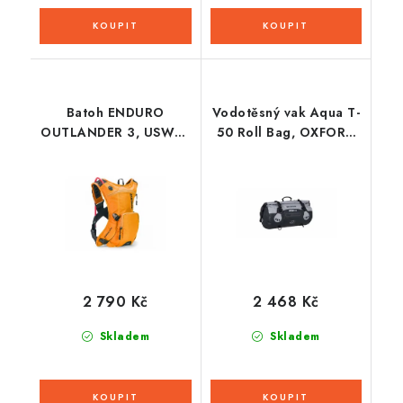
Batoh ENDURO
Vodotěsný vak Aqua T-
OUTLANDER 3, USWE -
50 Roll Bag, OXFORD
Švédsko (oranžová,
(šedý/černý, objem 50
objem 3 l, hydrobag
l)
1,5 l)
2 790 Kč
2 468 Kč
Skladem
Skladem