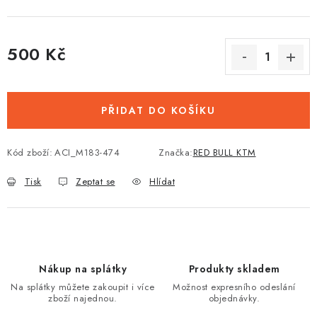
500 Kč
Měrná cena:
PŘIDAT DO KOŠÍKU
Kód zboží:
ACI_M183-474
Značka:
RED BULL KTM
Tisk
Zeptat se
Hlídat
Nákup na splátky
Produkty skladem
Na splátky můžete zakoupit i více
Možnost expresního odeslání
zboží najednou.
objednávky.