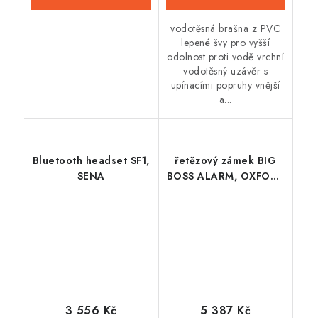
vodotěsná brašna z PVC
lepené švy pro vyšší
odolnost proti vodě vrchní
vodotěsný uzávěr s
upínacími popruhy vnější
a...
Bluetooth headset SF1,
řetězový zámek BIG
SENA
BOSS ALARM, OXFORD
(průměr čepu 16 mm,
délka 1,5 m)
3 556 Kč
5 387 Kč