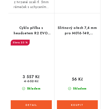
z tvrzené oceli tl. 5mm
rámeček s uchycením...
Cyklo přilba s
Slitinový ořech 7,4 mm
headsetem R2 EVO,
pro M016-149,
SENA (matná černá)
BIKESERVICE
23 %
3 557 Kč
56 Kč
4 652 Kč
Skladem
Skladem