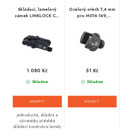
Skládací, lamelový
Ocelový ořech 7,4 mm
zámek LINKLOCK CL,
pro M016-149,
OXFORD (celkový
BIKESERVICE
obvod 720 mm)
1 080 Kč
51 Kč
Skladem
Skladem
jednoduchá, skladná a
uživatelsky přátelská
skládací konstrukce lamely