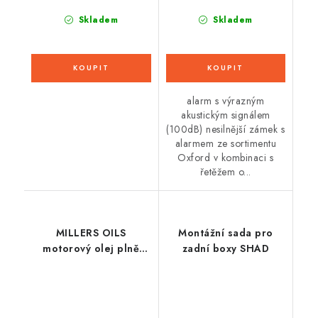
Skladem
Skladem
alarm s výrazným
akustickým signálem
(100dB) nesilnější zámek s
alarmem ze sortimentu
Oxford v kombinaci s
řetěžem o...
MILLERS OILS
Montážní sada pro
motorový olej plně
zadní boxy SHAD
syntetický s
nanočásticemi - PAO,
3ester Motorsport CFS
0w20 NT+ 5l