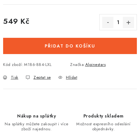
549 Kč
Měrná cena:
PŘIDAT DO KOŠÍKU
Kód zboží:
M186-884-LXL
Značka:
Alpinestars
Tisk
Zeptat se
Hlídat
Nákup na splátky
Produkty skladem
Na splátky můžete zakoupit i více
Možnost expresního odeslání
zboží najednou.
objednávky.