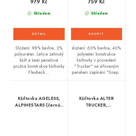
979 Kč
759 Kč
Skladem
Skladem
Složení: 98% bavlna, 2%
složení: 60% bavlna, 40%
polyuretan. Lehce zahnutý
polyester konstrukce
kšilt a šesti panelová
kšiltovky v provedení
pružná konstrukce kšiltovky
"Trucker" se síťovaným
Flexback....
panelem zapínání "Snap...
Kšiltovka AGELESS,
Kšiltovka ALTER
ALPINESTARS (černá/
TRUCKER,
černá)
ALPINESTARS (bílá/
černá)