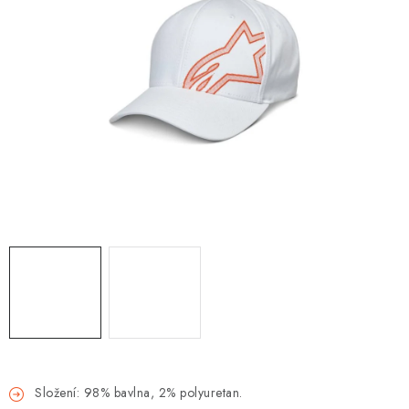
OBLEČENÍ
TIP NA DÁRKY
NÁPLNĚ A KAPALINY
NÁHRADNÍ DÍLY
MONTÁŽNÍ SLUŽBY
Moje objednávka
Kontakt
Reklamace a vrácení zboží
Doprava a platba
Obchodní podmínky
Podmínky ochrany osobních údajů
Návody na montáž
Složení: 98% bavlna, 2% polyuretan.