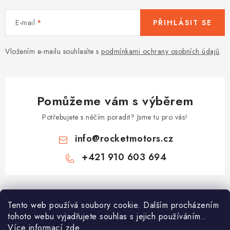
E-mail
PŘIHLÁSIT SE
Vložením e-mailu souhlasíte s
podmínkami ochrany osobních údajů
Pomůžeme vám s výběrem
Potřebujete s něčím poradit? Jsme tu pro vás!
info
@
rocketmotors.cz
+421 910 603 694
Z
á
Najdete nás
Tento web používá soubory cookie. Dalším procházením
p
tohoto webu vyjadřujete souhlas s jejich používáním..
a
Více informací
zde
.