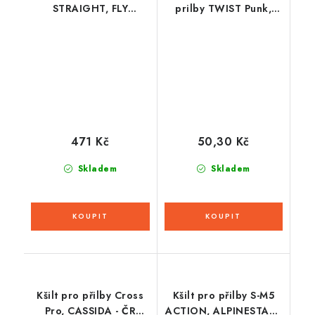
STRAIGHT, FLY
prilby TWIST Punk,
RACING - USA
AIROH - Taliansko
(oranžová/šedá)
(biela / čierna /
červená / modrá)
471 Kč
50,30 Kč
Skladem
Skladem
Kšilt pro přilby Cross
Kšilt pro přilby S-M5
Pro, CASSIDA - ČR
ACTION, ALPINESTARS