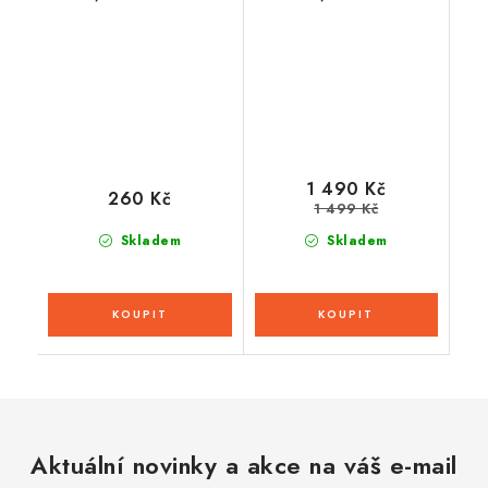
(zelená/žlutá fluo/
(bílá/modrá/tmavě
černá, seriová délka
červená/černá, verze
kšiltu)
ECE 22.05)
1 490 Kč
260 Kč
1 499 Kč
Skladem
Skladem
Aktuální novinky a akce na váš e-mail