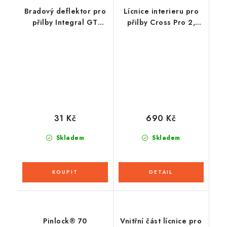
Bradový deflektor pro
Lícnice interieru pro
přilby Integral GT
přilby Cross Pro 2,
2.0/2.1, CASSIDA
CASSIDA (žlutá fluo/
černá/bílá/šedá)
31 Kč
690 Kč
Skladem
Skladem
Pinlock® 70
Vnitřní část lícnice pro