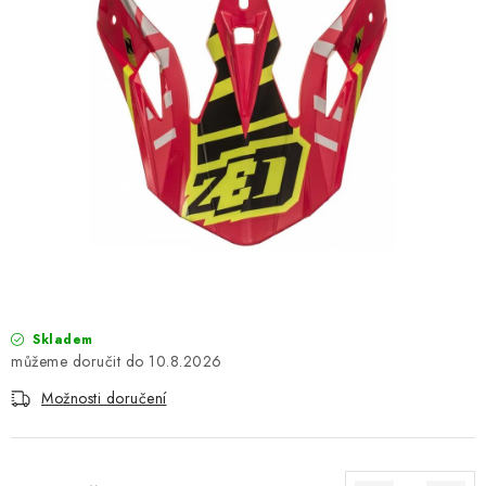
OBLEČENÍ
TIP NA DÁRKY
NÁPLNĚ A KAPALINY
NÁHRADNÍ DÍLY
MONTÁŽNÍ SLUŽBY
Moje objednávka
Kontakt
Reklamace a vrácení zboží
Doprava a platba
Obchodní podmínky
Skladem
Podmínky ochrany osobních údajů
Návody na montáž
10.8.2026
Možnosti doručení