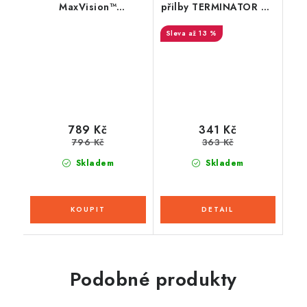
MaxVision™
přilby TERMINATOR 2.1
ProtecTINT™ pro plexi
S, AIROH
až 13 %
přileb Integral GT
2.0/2.1 a GTS 2.1,
CASSIDA
(samozatmavovací
ProtecTINT™)
789 Kč
341 Kč
796 Kč
363 Kč
Skladem
Skladem
Podobné produkty