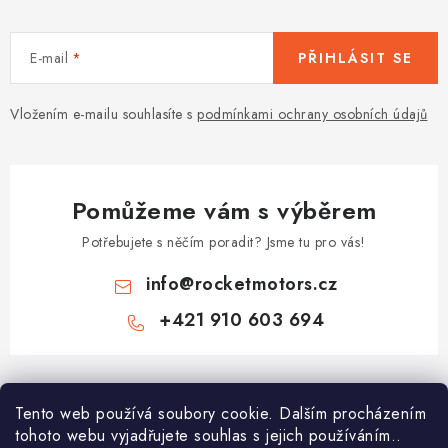
E-mail
PŘIHLÁSIT SE
Vložením e-mailu souhlasíte s
podmínkami ochrany osobních údajů
Pomůžeme vám s výběrem
Potřebujete s něčím poradit? Jsme tu pro vás!
info
@
rocketmotors.cz
+421 910 603 694
Z
á
Najdete nás
Tento web používá soubory cookie. Dalším procházením
p
tohoto webu vyjadřujete souhlas s jejich používáním..