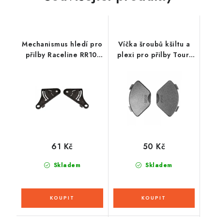
Mechanismus hledí pro
Víčka šroubů kšiltu a
přilby Raceline RR10,
plexi pro přilby Tour,
RÖMER
CASSIDA - ČR (černé,
pár)
61 Kč
50 Kč
Skladem
Skladem