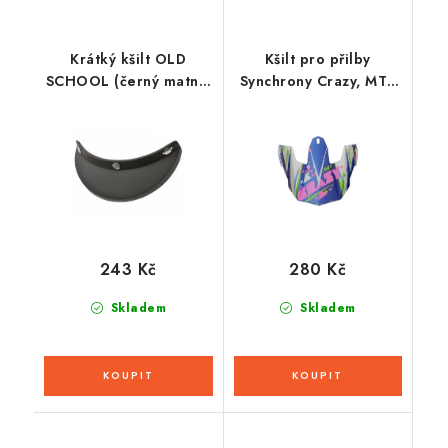
Krátký kšilt OLD
Kšilt pro přilby
SCHOOL (černý matný,
Synchrony Crazy, MT -
s prolisem, univerzální
Španělsko (sada vč.
pro otevřené přilby s
šroubů)
upevněním na 3 druky)
243 Kč
280 Kč
Skladem
Skladem