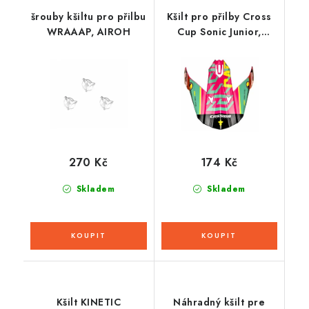
šrouby kšiltu pro přilbu
Kšilt pro přilby Cross
WRAAAP, AIROH
Cup Sonic Junior,
CASSIDA, děstká
(multicolor)
270 Kč
174 Kč
Skladem
Skladem
Kšilt KINETIC
Náhradný kšilt pre