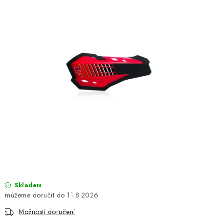
OBLEČENÍ
TIP NA DÁRKY
NÁPLNĚ A KAPALINY
NÁHRADNÍ DÍLY
MONTÁŽNÍ SLUŽBY
Moje objednávka
Kontakt
Reklamace a vrácení zboží
Doprava a platba
Obchodní podmínky
Podmínky ochrany osobních údajů
Návody na montáž
Skladem
11.8.2026
Možnosti doručení