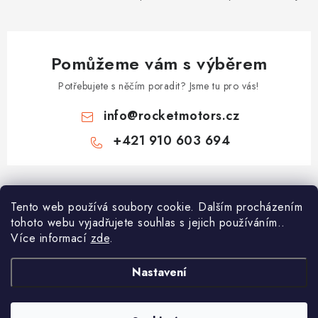
Pomůžeme vám s výběrem
Potřebujete s něčím poradit? Jsme tu pro vás!
info
@
rocketmotors.cz
+421 910 603 694
Z
á
Tento web používá soubory cookie. Dalším procházením
Najdete nás
p
tohoto webu vyjadřujete souhlas s jejich používáním..
a
Více informací
zde
.
Informace pro vás
t
í
Moje objednávka
Nastavení
TOP kategorie
Kontakt
Dětské čtyřkolky