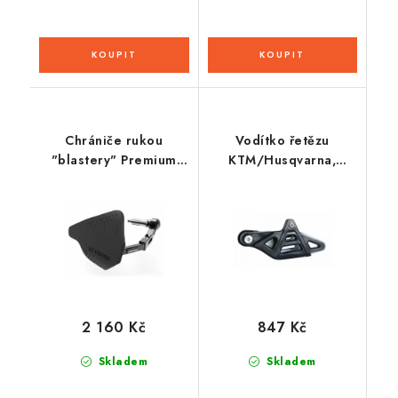
Chrániče rukou
Vodítko řetězu
"blastery" Premium
KTM/Husqvarna,
ALU, OXFORD (černé,
RTECH (černo-šedé)
pár)
2 160 Kč
847 Kč
Skladem
Skladem