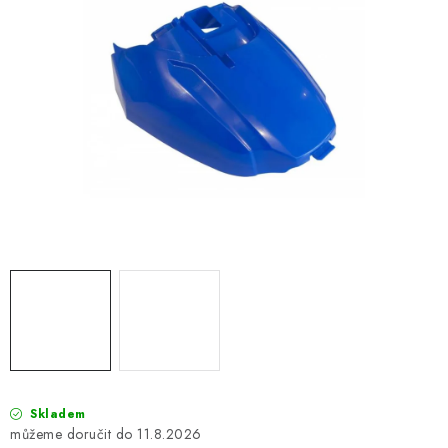
OBLEČENÍ
TIP NA DÁRKY
NÁPLNĚ A KAPALINY
NÁHRADNÍ DÍLY
MONTÁŽNÍ SLUŽBY
Moje objednávka
Kontakt
Reklamace a vrácení zboží
Doprava a platba
Obchodní podmínky
Podmínky ochrany osobních údajů
Návody na montáž
Skladem
11.8.2026