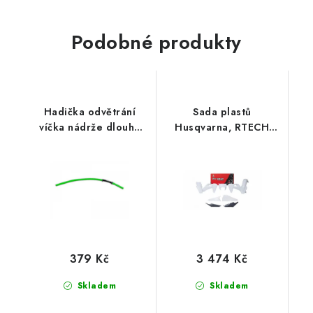
Podobné produkty
Hadička odvětrání
Sada plastů
víčka nádrže dlouhá
Husqvarna, RTECH
(délka 36 cm), RTECH
(bílo-šedá, 6 dílů)
(zelená)
379 Kč
3 474 Kč
Skladem
Skladem