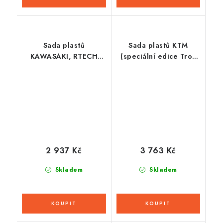
Sada plastů
Sada plastů KTM
KAWASAKI, RTECH
(speciální edice Troy
(šedá, 5 dílů)
Lee Designs), RTECH
(modro-oranžovo-
černá, 7 dílů, vč.
chráničů vidlic)
2 937 Kč
3 763 Kč
Skladem
Skladem