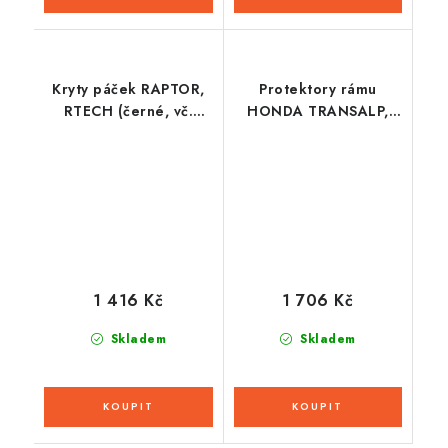
Kryty páček RAPTOR,
Protektory rámu
RTECH (černé, vč.
HONDA TRANSALP,
montážní sady)
RTECH (černá-šedá)
1 416 Kč
1 706 Kč
Skladem
Skladem