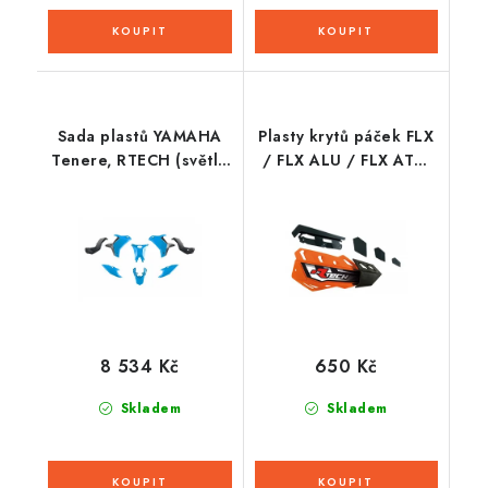
Sada plastů YAMAHA
Plasty krytů páček FLX
Tenere, RTECH (světle
/ FLX ALU / FLX ATV,
modrá-černá, 5 dílů)
RTECH (oranžovo-
černé, pár)
8 534 Kč
650 Kč
Skladem
Skladem