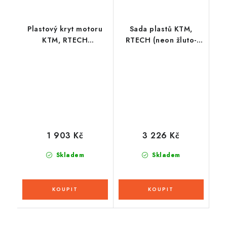
Plastový kryt motoru
Sada plastů KTM,
KTM, RTECH
RTECH (neon žluto-
(oranžový)
černá, 6 dílů)
1 903 Kč
3 226 Kč
Skladem
Skladem