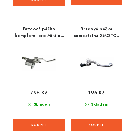
Brzdová páčka
Brzdová páčka
kompletní pro Mikilon
samostatná XMOTOS
MZK 250cc
XB37/XB39
795 Kč
195 Kč
Skladem
Skladem