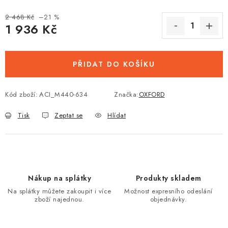
2 468 Kč
–21 %
1 936 Kč
Měrná cena:
PŘIDAT DO KOŠÍKU
Kód zboží:
ACI_M440-634
Značka:
OXFORD
Tisk
Zeptat se
Hlídat
Nákup na splátky
Produkty skladem
Na splátky můžete zakoupit i více
Možnost expresního odeslání
zboží najednou.
objednávky.