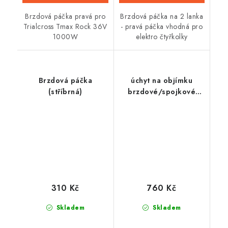
Brzdová páčka pravá pro
Brzdová páčka na 2 lanka
Trialcross Tmax Rock 36V
- pravá páčka vhodná pro
1000W
elektro čtyřkolky
Brzdová páčka
úchyt na objímku
(stříbrná)
brzdové/spojkové
páky motocyklu, RAM
Mounts
310 Kč
760 Kč
Skladem
Skladem