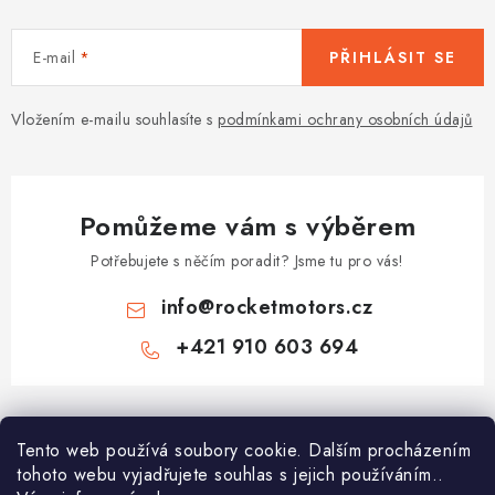
E-mail
PŘIHLÁSIT SE
Vložením e-mailu souhlasíte s
podmínkami ochrany osobních údajů
Pomůžeme vám s výběrem
Potřebujete s něčím poradit? Jsme tu pro vás!
info
@
rocketmotors.cz
+421 910 603 694
Z
á
Najdete nás
Tento web používá soubory cookie. Dalším procházením
p
tohoto webu vyjadřujete souhlas s jejich používáním..
a