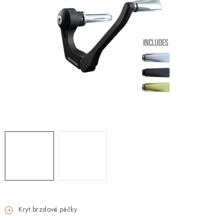
OBLEČENÍ
TIP NA DÁRKY
NÁPLNĚ A KAPALINY
NÁHRADNÍ DÍLY
MONTÁŽNÍ SLUŽBY
Moje objednávka
Kontakt
Reklamace a vrácení zboží
Doprava a platba
Obchodní podmínky
Podmínky ochrany osobních údajů
Návody na montáž
Kryt brzdové páčky