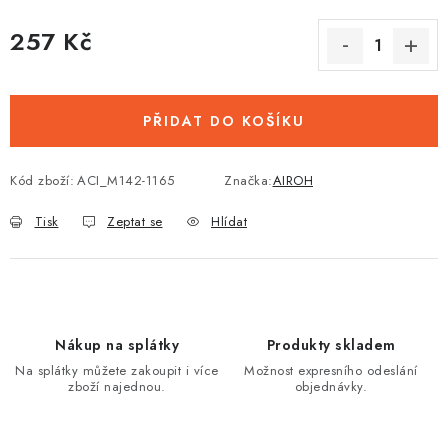
257 Kč
Měrná cena:
PŘIDAT DO KOŠÍKU
Kód zboží:
ACI_M142-1165
Značka:
AIROH
Tisk
Zeptat se
Hlídat
Nákup na splátky
Produkty skladem
Na splátky můžete zakoupit i více
Možnost expresního odeslání
zboží najednou.
objednávky.