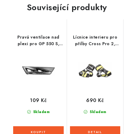
Související produkty
Pravá ventilace nad
Lícnice interieru pro
plexi pro GP 550 S,
přilby Cross Pro 2,
AIROH
CASSIDA (žlutá fluo/
černá/bílá/šedá)
109 Kč
690 Kč
Skladem
Skladem