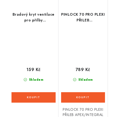
Bradový kryt ventilace
PINLOCK 70 PRO PLEXI
pro přilby
PŘILEB
MOVEMENTS S, AIROH
APEX/INTEGRAL
(černý)
3.0/COMPRESS 2.0 S
PŘÍPRAVOU PRO
PINLOCK, CASSIDA
159 Kč
789 Kč
Skladem
Skladem
PINLOCK 70 PRO PLEXI
PŘILEB APEX/INTEGRAL