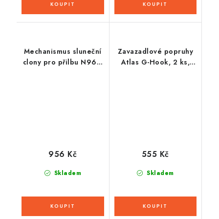
Mechanismus sluneční
Zavazadlové popruhy
clony pro přilbu N967,
Atlas G-Hook, 2 ks,
NOX
OXFORD (černá, 26mm
x 1,2m)
956 Kč
555 Kč
Skladem
Skladem