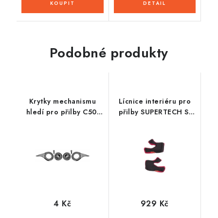
Podobné produkty
Krytky mechanismu
Lícnice interiéru pro
hledí pro přilby C50,
přilby SUPERTECH S-
ZED
M10 a S-M8,
ALPINESTARS (verze
ECE 22.05)
4 Kč
929 Kč