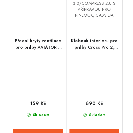
3.0/COMPRESS 2.0 S
PŘÍPRAVOU PRO
PINLOCK, CASSIDA
Přední kryty ventilace
Klobouk interieru pro
pro přilby AVIATOR J,
přilby Cross Pro 2,
AIROH
CASSIDA (žlutá fluo/
černá/bílá/šedá)
159 Kč
690 Kč
Skladem
Skladem