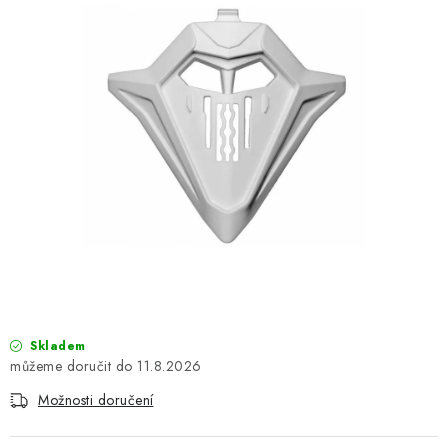
OBLEČENÍ
TIP NA DÁRKY
NÁPLNĚ A KAPALINY
NÁHRADNÍ DÍLY
MONTÁŽNÍ SLUŽBY
Moje objednávka
Kontakt
Reklamace a vrácení zboží
Doprava a platba
Obchodní podmínky
Podmínky ochrany osobních údajů
Návody na montáž
Skladem
11.8.2026
Možnosti doručení