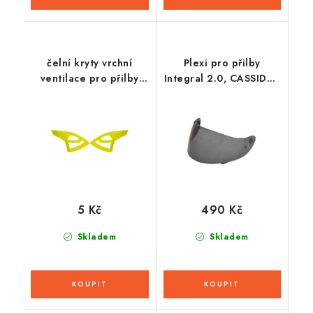
čelní kryty vrchní
Plexi pro přilby
ventilace pro přilby
Integral 2.0, CASSIDA -
Cross Pro 2, CASSIDA
ČR (tmavé)
(žlutá fluo)
5 Kč
490 Kč
Skladem
Skladem