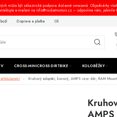
ených může být zákaznická podpora dočasně omezená. Objednávky vša
ontaktujte e-mailem na info@rocketmotors.cz – odpovíme vám, jakmile 
zboží
Doprava a platba
Obchodní podmínky
Podmínky oc
TV
CROSS-MINICROSS-DIRTBIKE
KOLOBĚŽKY
příslušenství
Kruhový adaptér, kovový, AMPS vzor děr, RAM Mount
Kruhov
AMPS 