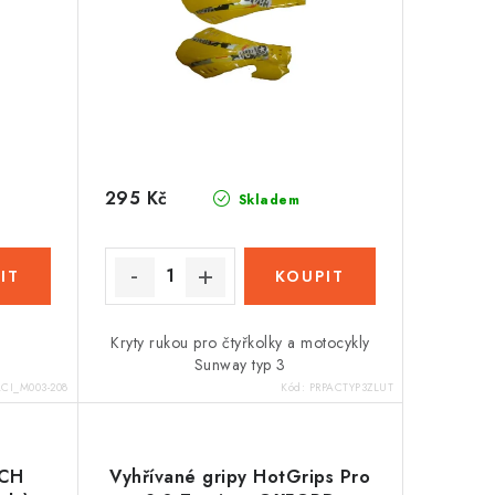
295 Kč
Skladem
Kryty rukou pro čtyřkolky a motocykly
Sunway typ 3
CI_M003-208
Kód:
PRPACTYP3ZLUT
ECH
Vyhřívané gripy HotGrips Pro