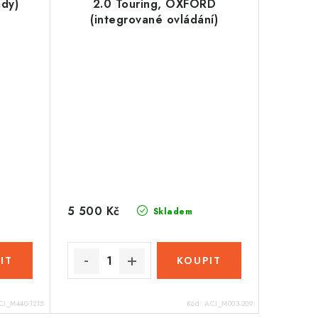
ady)
2.0 Touring, OXFORD
(integrované ovládání)
5 500 Kč
Skladem
CI_M440-1215
Kód:
ACI_M003-209