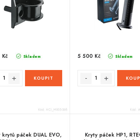
 Kč
5 500 Kč
Skladem
Skladem
Kód:
ACI_M005-568
Kód:
A
y krytů páček DUAL EVO,
Kryty páček HP1, RT