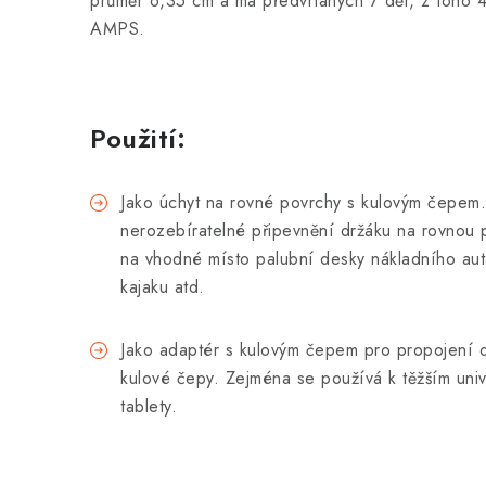
průměr 6,35 cm a má předvrtaných 7 děr, z toho 
AMPS.
Použití:
Jako úchyt na rovné povrchy s kulovým čepem.
nerozebíratelné připevnění držáku na rovnou 
na vhodné místo palubní desky nákladního aut
kajaku atd.
Jako adaptér s kulovým čepem pro propojení
kulové čepy. Zejména se používá k těžším uni
tablety.