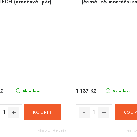
TECH (oranžové, pár)
(černé, vč. montážní s
Kč
1 137 Kč
Skladem
Skladem
Kód:
ACI_M440-613
Kód:
A