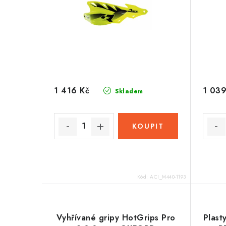
1 416 Kč
1 039
Skladem
Kód:
ACI_M440-1193
Vyhřívané gripy HotGrips Pro
Plast