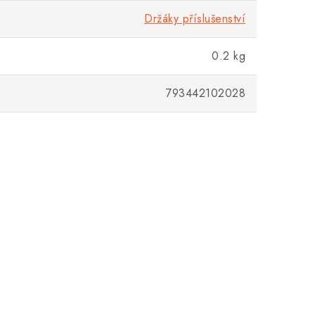
Držáky příslušenství
0.2 kg
793442102028