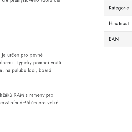
4 dle průmyslového vzoru děr
Kategorie
Hmotnost
EAN
 Je určen pro pevné
plochu. Typicky pomocí vrutů
a, na palubu lodi, board
 držáků RAM s rameny pro
verzálním držákům pro velké