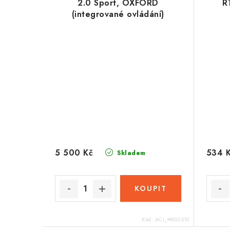
2.0 Sport, OXFORD
R
(integrované ovládání)
5 500 Kč
534 
Skladem
Kód:
ACI_M003-210