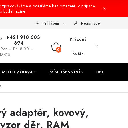
k zpracováváme a odesíláme bez omezení. V případě
to bude možné.
hrany osobních údajů
Návody na montáž
Přihlášení
Registrace
+421 910 603
Prázdný
694
(Pon – Pá: 8:00 –
NÁKUPNÍ
košík
16:00)
KOŠÍK
MOTO VÝBAVA
PŘÍSLUŠENSTVÍ
OBLEČENÍ
s
ý adaptér, kovový,
vzor děr, RAM