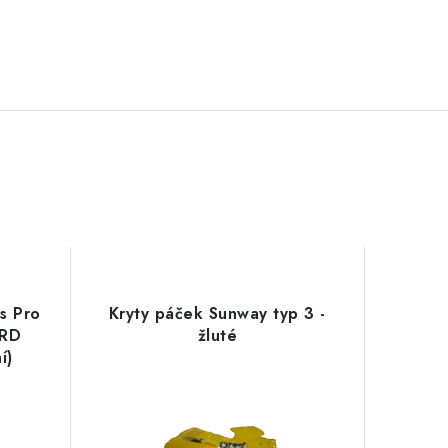
s Pro
Kryty páček Sunway typ 3 -
ORD
žluté
í)