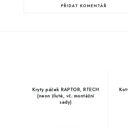
PŘIDAT KOMENTÁŘ
Kryty páček RAPTOR, RTECH
Kot
(neon žluté, vč. montážní
sady)