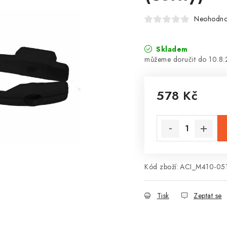
Neohodn
Skladem
10.8
578 Kč
Měrná cena:
Kód zboží:
ACI_M410-05
Tisk
Zeptat se