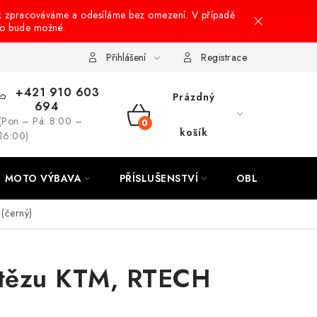
k zpracováváme a odesíláme bez omezení. V případě
to bude možné.
hrany osobních údajů
Návody na montáž
Přihlášení
Registrace
+421 910 603
Prázdný
694
(Pon – Pá: 8:00 –
NÁKUPNÍ
košík
16:00)
KOŠÍK
MOTO VÝBAVA
PŘÍSLUŠENSTVÍ
OBLEČENÍ
(černý)
etězu KTM, RTECH