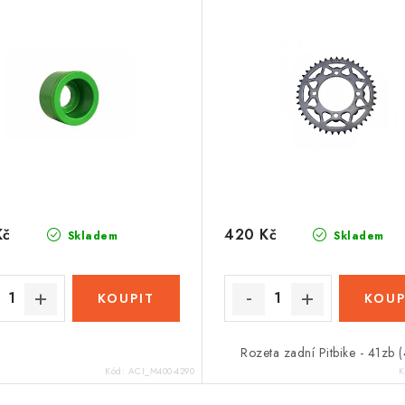
Kč
420 Kč
Skladem
Skladem
Rozeta zadní Pitbike - 41zb 
Kód:
ACI_M400-4290
K