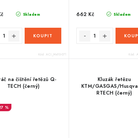
Kč
662 Kč
Skladem
Skladem
Kód:
ACI_M410-071
Kód:
táč na čištění řetězů Q-
Kluzák řetězu
TECH (černý)
KTM/GASGAS/Husqvar
RTECH (černý)
27 %