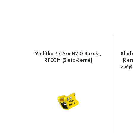
Vodítko řetězu R2.0 Suzuki,
Klad
RTECH (žluto-černé)
(čer
vnějš