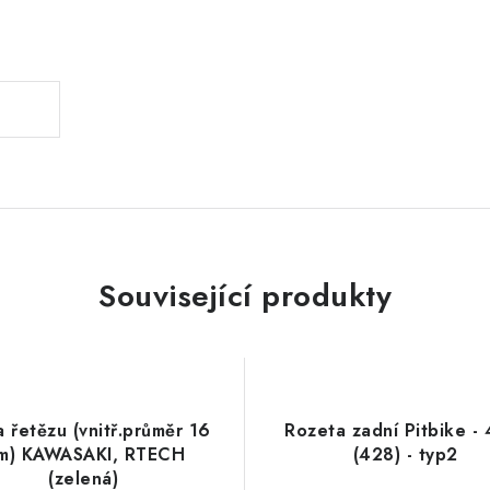
.
Související produkty
a řetězu (vnitř.průměr 16
Rozeta zadní Pitbike -
m) KAWASAKI, RTECH
(428) - typ2
(zelená)