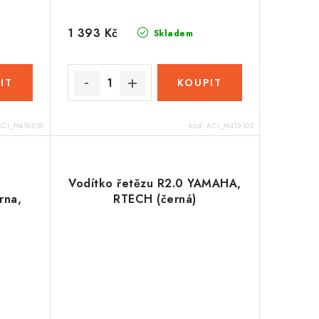
1 393 Kč
Skladem
ACI_M410-059
Kód:
ACI_M410-102
Vodítko řetězu R2.0 YAMAHA,
na,
RTECH (černá)