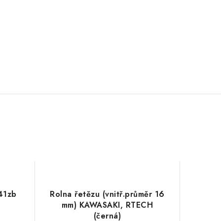
 41zb
Rolna řetězu (vnitř.průměr 16
mm) KAWASAKI, RTECH
(černá)