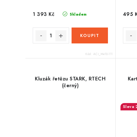
1 393 Kč
495 
Skladem
Kód:
ACI_M410-111
Kluzák řetězu STARK, RTECH
Kar
(černý)