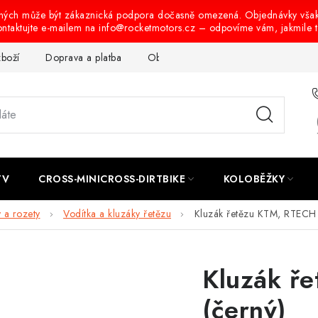
ených může být zákaznická podpora dočasně omezená. Objednávky vša
ontaktujte e-mailem na info@rocketmotors.cz – odpovíme vám, jakmile 
zboží
Doprava a platba
Obchodní podmínky
Podmínky oc
TV
CROSS-MINICROSS-DIRTBIKE
KOLOBĚŽKY
 a rozety
Vodítka a kluzáky řetězu
Kluzák řetězu KTM, RTECH 
Kluzák ř
(černý)