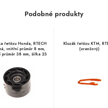
Podobné produkty
ka řetězu Honda, RTECH
Kluzák řetězu KTM, R
ná, vnitřní průměr 8 mm,
(oranžový)
í průměr 38 mm, šířka 23
mm