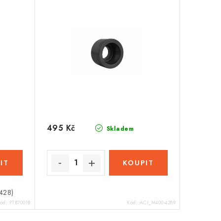
495 Kč
Skladem
(428)
ód:
PTB7001B
Kód:
ACI_M400-4289