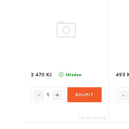
2 470 Kč
495 
Skladem
Kód:
ACI_M005-574