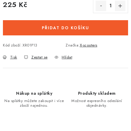
225 Kč
Měrná cena:
PŘIDAT DO KOŠÍKU
Kód zboží:
XR01P13
Značka:
X-scooters
Tisk
Zeptat se
Hlídat
Nákup na splátky
Produkty skladem
Na splátky můžete zakoupit i více
Možnost expresního odeslání
zboží najednou.
objednávky.