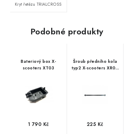
Kryt řetězu TRIALCROSS
Podobné produkty
Bateriový box X-
Šroub předního kola
scooters XT03
typ2 X-scooters XR06
(285mm)
1 790 Kč
225 Kč