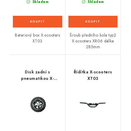
Skladem
Skladem
Bateriový box X-scooters
Šroub předního kola typ2
XT03
X-scooters XR06 délka
285mm
Disk zadní s
Řídítka X-scooters
pneumatikou X-
XT03
scooters XT03