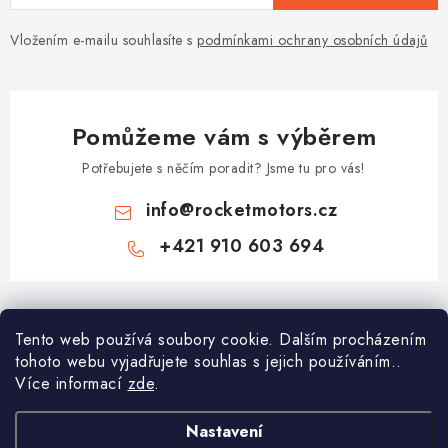
Vložením e-mailu souhlasíte s
podmínkami ochrany osobních údajů
Pomůžeme vám s výběrem
Potřebujete s něčím poradit? Jsme tu pro vás!
info
@
rocketmotors.cz
+421 910 603 694
Z
á
Najdete nás
Tento web používá soubory cookie. Dalším procházením
p
tohoto webu vyjadřujete souhlas s jejich používáním..
a
Více informací
zde
.
Informace pro vás
t
í
Moje objednávka
Nastavení
TOP kategorie