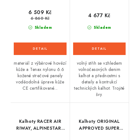
6 509 Kč
4 677 Kč
6 860 Kč
Skladem
Skladem
materiál z výběrové hovězí
volný střih se vzhledem
kůže a Tenax nylonu 6.6
volnočasových denim
kožené strečové panely
kalhot a přednostmi s
voděodolná úprava kůže
detaily a kontrukcí
CE certifikované...
technických kalhot. Trojité
švy.
Kalhoty RACER AIR
Kalhoty ORIGINAL
RIWAY, ALPINESTARS
APPROVED SUPER
(světle šedá/žlutá
STRETCH JEANS AA