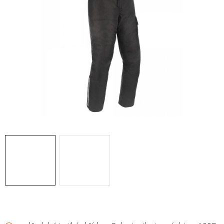
OBLEČENÍ
TIP NA DÁRKY
NÁPLNĚ A KAPALINY
NÁHRADNÍ DÍLY
MONTÁŽNÍ SLUŽBY
Moje objednávka
Kontakt
Reklamace a vrácení zboží
Doprava a platba
Obchodní podmínky
Podmínky ochrany osobních údajů
Návody na montáž