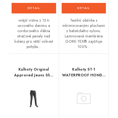
vnější vrstva z 13-ti
Textilní obšívka s
uncového denimu a
inkriminovanými plochami
cordurového vlákna
z balistického nylonu.
strečové panely nad
Laminovaná membrána
koleny pro větší volnost
GORE-TEX® zajišťuje
pohybu...
100%...
Kalhoty Original
Kalhoty ST-1
Approved Jeans Slim
WATERPROOF HONDA
fit, OXFORD, dámské
kolekce, ALPINESTARS
(černá)
(šedá/tmavě šedá/
černá/červená) 2026