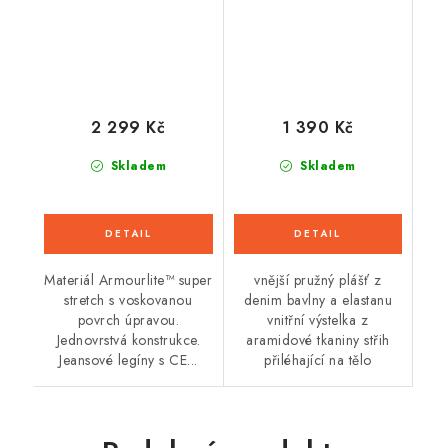
(černé)
podšívkou, šedá)
2 299 Kč
1 390 Kč
Skladem
Skladem
Materiál Armourlite™ super
vnější pružný plášť z
stretch s voskovanou
denim bavlny a elastanu
povrch úpravou.
vnitřní výstelka z
Jednovrstvá konstrukce.
aramidové tkaniny střih
Jeansové legíny s CE...
přiléhající na tělo