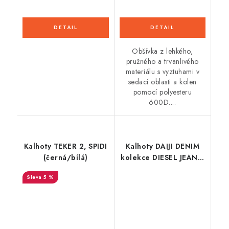
Obšívka z lehkého,
pružného a trvanlivého
materiálu s vyztuhami v
sedací oblasti a kolen
pomocí polyesteru
600D....
Kalhoty TEKER 2, SPIDI
Kalhoty DAIJI DENIM
(černá/bílá)
kolekce DIESEL JEANS,
ALPINESTARS (sepraná
5 %
modrá)