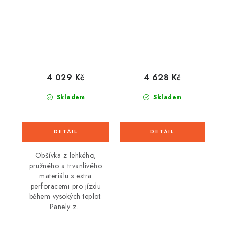
fluo/modrá) 2026
SLIM FIT, OXFORD
(modré indigo)
4 029 Kč
4 628 Kč
Skladem
Skladem
Obšívka z lehkého,
pružného a trvanlivého
materiálu s extra
perforacemi pro jízdu
během vysokých teplot.
Panely z...