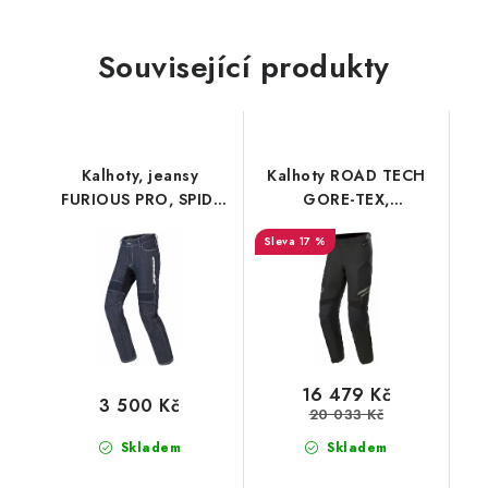
Související produkty
Kalhoty, jeansy
Kalhoty ROAD TECH
FURIOUS PRO, SPIDI
GORE-TEX,
(tmavě modré s logem)
ALPINESTARS (černá/
17 %
černá)
16 479 Kč
3 500 Kč
20 033 Kč
Skladem
Skladem