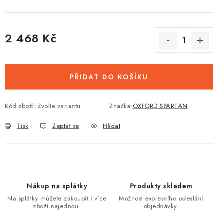
2 468 Kč
Měrná cena:
PŘIDAT DO KOŠÍKU
Kód zboží:
Zvolte variantu
Značka:
OXFORD SPARTAN
Tisk
Zeptat se
Hlídat
Nákup na splátky
Produkty skladem
Na splátky můžete zakoupit i více
Možnost expresního odeslání
zboží najednou.
objednávky.