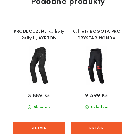
Podobné produkty
PRODLOUŽENÉ kalhoty
Kalhoty BOGOTA PRO
Rally II, AYRTON
DRYSTAR HONDA
(černá/šedá) 2026
kolekce, ALPINESTARS
(červená fluo/černá)
2026
3 889 Kč
9 599 Kč
Skladem
Skladem