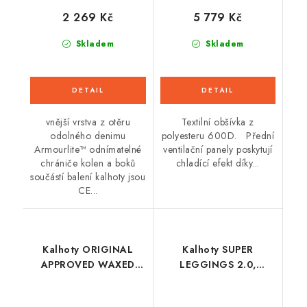
5 779 Kč
2 269 Kč
Skladem
Skladem
Textilní obšívka z
vnější vrstva z otěru
polyesteru 600D. Přední
odolného denimu
ventilační panely poskytují
Armourlite™ odnímatelné
chladící efekt díky...
chrániče kolen a boků
součástí balení kalhoty jsou
CE...
Kalhoty ORIGINAL
Kalhoty SUPER
APPROVED WAXED
LEGGINGS 2.0,
JEGGINGS AA,
OXFORD, dámské
OXFORD, dámské
(legíny s Aramidovou