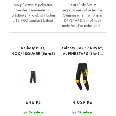
Vnější vrstva z polyester
Textilní obšívka z
textilie. Odnímatelná
recyklované nylon textilie.
pláštěnka. Protektory kolen
Odnímatelná membrána
LITE PRO součástí balení.
DRYSTAR® s možností
umístění přes nebo pod...
Kalhoty ECO,
Kalhoty RACER RIWAY,
NOX/4SQUARE (černé)
ALPINESTARS (žlutá/
černá) 2026
646 Kč
4 029 Kč
Skladem
Skladem