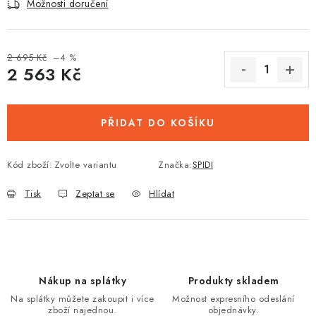
Možnosti doručení
2 695 Kč
–4 %
2 563 Kč
Měrná cena:
PŘIDAT DO KOŠÍKU
Kód zboží:
Zvolte variantu
Značka:
SPIDI
Tisk
Zeptat se
Hlídat
Nákup na splátky
Produkty skladem
Na splátky můžete zakoupit i více
Možnost expresního odeslání
zboží najednou.
objednávky.