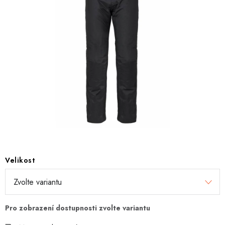
OBLEČENÍ
TIP NA DÁRKY
NÁPLNĚ A KAPALINY
NÁHRADNÍ DÍLY
MONTÁŽNÍ SLUŽBY
Moje objednávka
Kontakt
Reklamace a vrácení zboží
Doprava a platba
Obchodní podmínky
Velikost
Podmínky ochrany osobních údajů
Návody na montáž