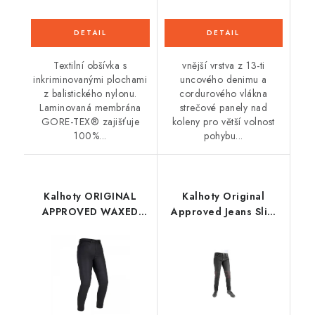
Textilní obšívka s
vnější vrstva z 13-ti
inkriminovanými plochami
uncového denimu a
z balistického nylonu.
cordurového vlákna
Laminovaná membrána
strečové panely nad
GORE-TEX® zajišťuje
koleny pro větší volnost
100%...
pohybu...
Kalhoty ORIGINAL
Kalhoty Original
APPROVED WAXED
Approved Jeans Slim
JEGGINGS AA,
fit, OXFORD, dámské
OXFORD, dámské
(černá)
(černé)