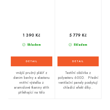
podšívkou, šedá)
černá/červená) 2026
1 390 Kč
5 779 Kč
Skladem
Skladem
vnější pružný plášť z
Textilní obšívka z
denim bavlny a elastanu
polyesteru 600D. Přední
vnitřní výstelka z
ventilační panely poskytují
aramidové tkaniny střih
chladící efekt díky...
přiléhající na tělo