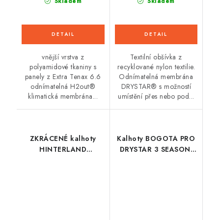
Skladem
Skladem
vnější vrstva z
Textilní obšívka z
polyamidové tkaniny s
recyklované nylon textilie.
panely z Extra Tenax 6.6
Odnímatelná membrána
odnímatelná H2out®
DRYSTAR® s možností
klimatická membrána...
umístění přes nebo pod...
ZKRÁCENÉ kalhoty
Kalhoty BOGOTA PRO
HINTERLAND
DRYSTAR 3 SEASON,
DRY2DRY™, OXFORD
ALPINESTARS
ADVANCED (černé)
(šedá/tmavě šedá/
černá/žlutá fluo,
třísezonní provedení)
2026