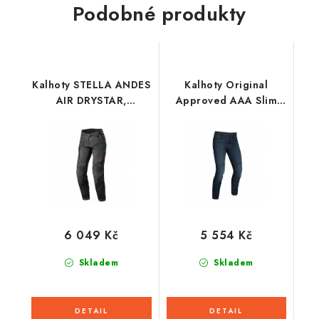
Podobné produkty
Kalhoty STELLA ANDES
Kalhoty Original
AIR DRYSTAR,
Approved AAA Slim
ALPINESTARS, dámské
Jeans, OXFORD
(černá) 2026
(sepraná modrá)
6 049 Kč
5 554 Kč
Skladem
Skladem