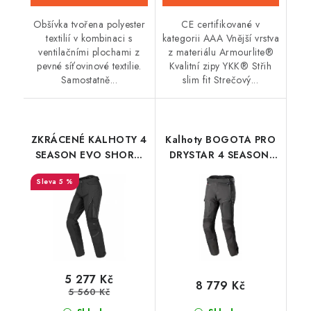
Obšívka tvořena polyester
CE certifikované v
textilií v kombinaci s
kategorii AAA Vnější vrstva
ventilačními plochami z
z materiálu Armourlite®
pevné síťovinové textilie.
Kvalitní zipy YKK® Střih
Samostatně...
slim fit Strečový...
ZKRÁCENÉ KALHOTY 4
Kalhoty BOGOTA PRO
SEASON EVO SHORT,
DRYSTAR 4 SEASON,
SPIDI (černá)
ALPINESTARS (černá,
5 %
celosezonní
provedení) 2026
5 277 Kč
8 779 Kč
5 560 Kč