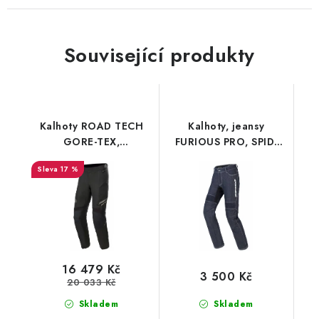
Související produkty
Kalhoty ROAD TECH
Kalhoty, jeansy
GORE-TEX,
FURIOUS PRO, SPIDI
ALPINESTARS (černá/
(tmavě modré s logem)
17 %
černá)
16 479 Kč
3 500 Kč
20 033 Kč
Skladem
Skladem