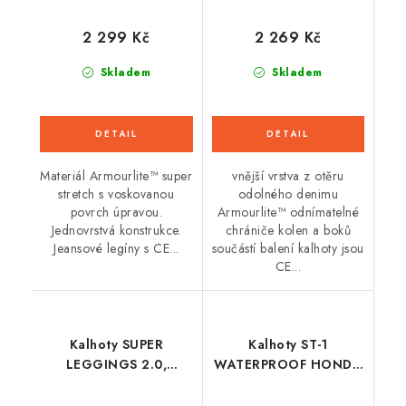
2 299 Kč
2 269 Kč
Skladem
Skladem
Materiál Armourlite™ super
vnější vrstva z otěru
stretch s voskovanou
odolného denimu
povrch úpravou.
Armourlite™ odnímatelné
Jednovrstvá konstrukce.
chrániče kolen a boků
Jeansové legíny s CE...
součástí balení kalhoty jsou
CE...
Kalhoty SUPER
Kalhoty ST-1
LEGGINGS 2.0,
WATERPROOF HONDA
OXFORD, dámské
kolekce, ALPINESTARS
(legíny s Aramidovou
(šedá/tmavě šedá/