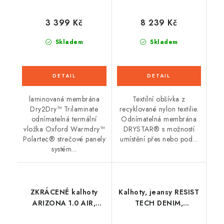
3 399 Kč
8 239 Kč
Skladem
Skladem
laminovaná membrána
Textilní obšívka z
Dry2Dry™ Trilaminate
recyklované nylon textilie.
odnímatelná termální
Odnímatelná membrána
vložka Oxford Warmdry™
DRYSTAR® s možností
Polartec® strečové panely
umístění přes nebo pod...
systém...
ZKRÁCENÉ kalhoty
Kalhoty, jeansy RESIST
ARIZONA 1.0 AIR,
TECH DENIM,
OXFORD (černé)
ALPINESTARS (černé)