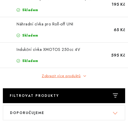
OBLEČENÍ
195 Kč
Skladem
TIP NA DÁRKY
Náhradní cívka pro Roll-off UNI
65 Kč
NÁPLNĚ A KAPALINY
Skladem
NÁHRADNÍ DÍLY
Indukční cívka XMOTOS 250cc 4V
595 Kč
MONTÁŽNÍ SLUŽBY
Skladem
Moje objednávka
Kontakt
Zobrazit více produktů
Reklamace a vrácení zboží
Doprava a platba
Obchodní podmínky
Podmínky ochrany osobních údajů
Návody na montáž
FILTROVAT PRODUKTY
V
Ř
DOPORUČUJEME
ý
a
p
z