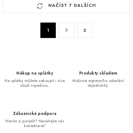
O
NAČÍST 7 DALŠÍCH
v
l
á
S
d
1
2
t
a
r
c
á
n
í
k
p
o
r
Nákup na splátky
Produkty skladem
v
v
Na splátky můžete zakoupit i více
Možnost expresního odeslání
á
k
zboží najednou.
objednávky.
n
y
í
v
ý
Zákaznická podpora
p
Nevíte si poradit? Neváhejte nás
i
kontaktovat!
s