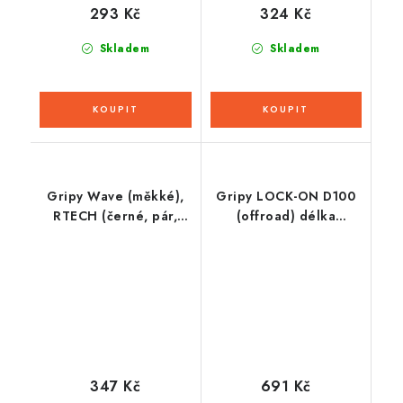
293 Kč
324 Kč
Skladem
Skladem
Gripy Wave (měkké),
Gripy LOCK-ON D100
RTECH (černé, pár,
(offroad) délka
délka 118 mm)
125/130 mm (4 vačky),
DOMINO (šedé)
347 Kč
691 Kč