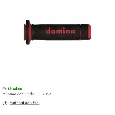
OBLEČENÍ
TIP NA DÁRKY
NÁPLNĚ A KAPALINY
NÁHRADNÍ DÍLY
MONTÁŽNÍ SLUŽBY
Moje objednávka
Kontakt
Reklamace a vrácení zboží
Doprava a platba
Obchodní podmínky
Podmínky ochrany osobních údajů
Návody na montáž
Skladem
11.8.2026
Možnosti doručení