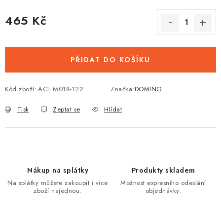
465 Kč
Měrná cena:
PŘIDAT DO KOŠÍKU
Kód zboží:
ACI_M018-122
Značka:
DOMINO
Tisk
Zeptat se
Hlídat
Nákup na splátky
Produkty skladem
Na splátky můžete zakoupit i více
Možnost expresního odeslání
zboží najednou.
objednávky.