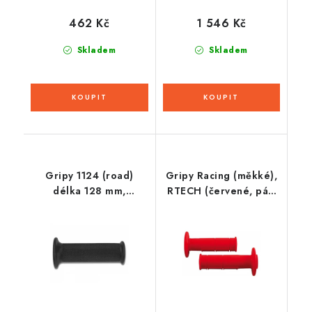
462 Kč
1 546 Kč
Skladem
Skladem
Gripy 1124 (road)
Gripy Racing (měkké),
délka 128 mm,
RTECH (červené, pár,
DOMINO (černé)
délka 116 mm)