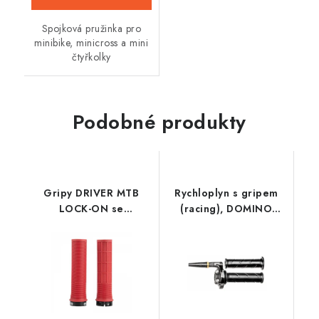
Spojková pružinka pro
minibike, minicross a mini
čtyřkolky
Podobné produkty
Gripy DRIVER MTB
Rychloplyn s gripem
LOCK-ON se
(racing), DOMINO
šroubovacími
(sada)
objímkami, OXFORD
(červená, délka 130
mm, 1 pár)