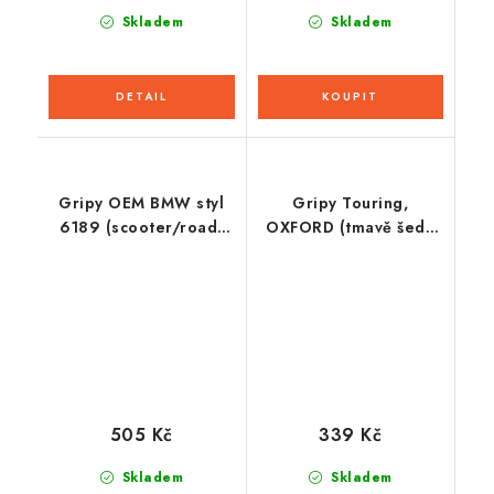
Skladem
Skladem
Gripy OEM BMW styl
Gripy Touring,
6189 (scooter/road)
OXFORD (tmavě šedá
délka 122 mm,
pryž, tvrdost pryže
DOMINO (černé)
medium, na řidítka o
průměru 22 mm, pár)
505 Kč
339 Kč
Skladem
Skladem