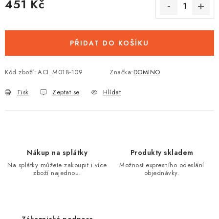
451 Kč
Měrná cena:
PŘIDAT DO KOŠÍKU
Kód zboží:
ACI_M018-109
Značka:
DOMINO
Tisk
Zeptat se
Hlídat
Nákup na splátky
Produkty skladem
Na splátky můžete zakoupit i více
Možnost expresního odeslání
zboží najednou.
objednávky.