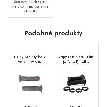
Spojková pružinka pro
minibike, minicross a mini
čtyřkolky
Podobné produkty
Gripy pro čtyřkolku
Gripy LOCK-ON D100
200cc GY6 Big
(offroad) délka
Hummer
125/130 mm (4 vačky),
DOMINO (černé)