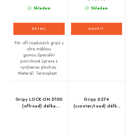
Skladem
Skladem
Pár off-roadových gripů s
ultra měkkou
gumou.Speciální
povrchová úprava s
vyvýšenou plochou.
Materiál: Termoplast...
Gripy LOCK-ON D100
Gripy 6274
(offroad) délka
(scooter/road) délka
125/130 mm (4 vačky),
120 mm otevřené,
DOMINO (růžové)
DOMINO (černé)