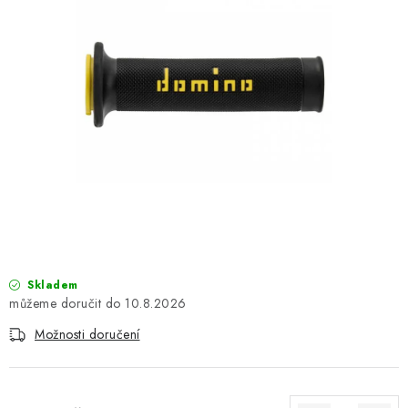
OBLEČENÍ
TIP NA DÁRKY
NÁPLNĚ A KAPALINY
NÁHRADNÍ DÍLY
MONTÁŽNÍ SLUŽBY
Moje objednávka
Kontakt
Reklamace a vrácení zboží
Doprava a platba
Obchodní podmínky
Skladem
Podmínky ochrany osobních údajů
Návody na montáž
10.8.2026
Možnosti doručení