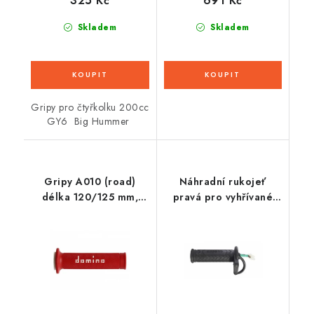
325 Kč
691 Kč
Skladem
Skladem
Gripy pro čtyřkolku 200cc
GY6 Big Hummer
Gripy A010 (road)
Náhradní rukojeť
délka 120/125 mm,
pravá pro vyhřívané
DOMINO (červeno-
gripy Hotgrips
černé)
Scooter, OXFORD