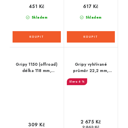
451 Kč
617 Kč
Skladem
Skladem
Gripy 1150 (offroad)
Gripy vyhřívané
délka 118 mm,
průměr 22,2 mm,
DOMINO
Daytona
6 %
2 675 Kč
309 Kč
2 863 Kč