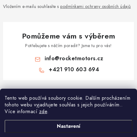
Vložením e-mailu souhlasíte s
podmínkami ochrany osobních údajů
Pomůžeme vám s výběrem
Potřebujete s něčím poradit? Jsme tu pro vás!
info
@
rocketmotors.cz
+421 910 603 694
Z
á
Najdete nás
Tento web používá soubory cookie. Dalším procházením
p
tohoto webu vyjadřujete souhlas s jejich používáním..
a
Více informací
zde
.
Informace pro vás
t
í
Moje objednávka
Nastavení
TOP kategorie
Kontakt