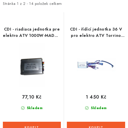
i
e
Stránka
1
z
2
-
14
položek celkem
s
n
p
í
r
p
CDI - riadiaca jednotka pre
CDI - řídící jednotka 36 V
o
r
elektro ATV 1000W-MADOX
pro elektro ATV Torrino
- Old Model
1000W
d
o
u
d
k
u
t
k
ů
t
ů
77,10 Kč
1 450 Kč
Skladem
Skladem