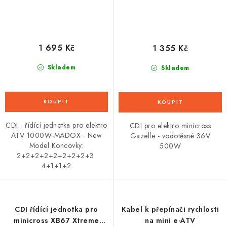
1 695 Kč
1 355 Kč
Skladem
Skladem
CDI - řídící jednotka pro elektro
CDI pro elektro minicross
ATV 1000W-MADOX - New
Gazelle - vodotěsné 36V
Model Koncovky:
500W
2+2+2+2+2+2+2+2+3
4+1+1+2
CDI řídící jednotka pro
Kabel k přepínači rychlosti
minicross XB67 Xtreme
na mini e-ATV