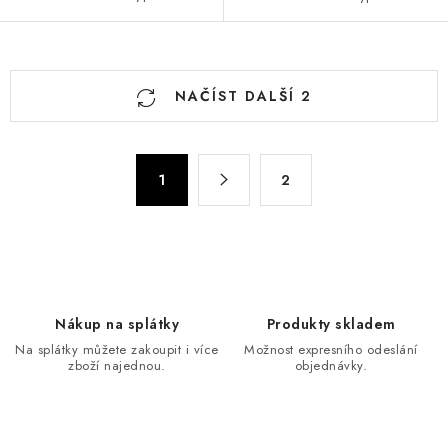
O
NAČÍST DALŠÍ 2
v
l
á
S
d
1
2
t
a
r
c
á
n
í
k
p
o
r
Nákup na splátky
Produkty skladem
v
v
Na splátky můžete zakoupit i více
Možnost expresního odeslání
á
k
zboží najednou.
objednávky.
n
y
í
v
ý