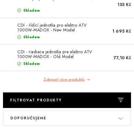
OBLEČENÍ
155 Kč
Skladem
TIP NA DÁRKY
CDI - řídící jednotka pro elektro ATV
1000W-MADOX - New Model
1 695 Kč
NÁPLNĚ A KAPALINY
Skladem
NÁHRADNÍ DÍLY
CDI - riadiaca jednotka pre elektro ATV
1000W-MADOX - Old Model
77,10 Kč
MONTÁŽNÍ SLUŽBY
Skladem
Moje objednávka
Kontakt
Zobrazit více produktů
Reklamace a vrácení zboží
Doprava a platba
Obchodní podmínky
Podmínky ochrany osobních údajů
Návody na montáž
FILTROVAT PRODUKTY
V
Ř
DOPORUČUJEME
ý
a
p
z