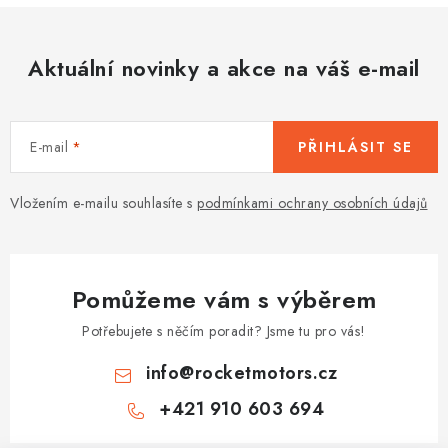
v
ý
p
Aktuální novinky a akce na váš e-mail
i
s
u
E-mail
PŘIHLÁSIT SE
Vložením e-mailu souhlasíte s
podmínkami ochrany osobních údajů
Pomůžeme vám s výběrem
Potřebujete s něčím poradit? Jsme tu pro vás!
info
@
rocketmotors.cz
+421 910 603 694