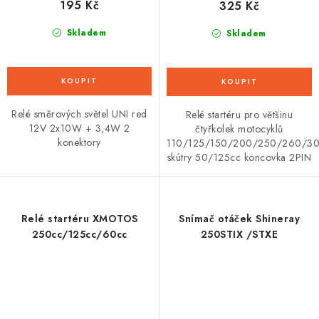
195 Kč
325 Kč
Skladem
Skladem
Relé směrových světel UNI red
Relé startéru pro většinu
12V 2x10W + 3,4W 2
čtyřkolek motocyklů
konektory
110/125/150/200/250/260/3
skútry 50/125cc koncovka 2PIN
Relé startéru XMOTOS
Snímač otáček Shineray
250cc/125cc/60cc
250STIX /STXE