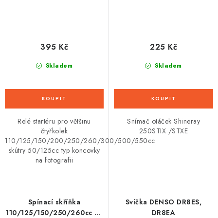
395 Kč
225 Kč
Skladem
Skladem
Relé startéru pro většinu
Snímač otáček Shineray
čtyřkolek
250STIX /STXE
110/125/150/200/250/260/300/500/550cc
skútry 50/125cc typ koncovky
na fotografii
Spínací skříňka
Svíčka DENSO DR8ES,
110/125/150/250/260cc se
DR8EA