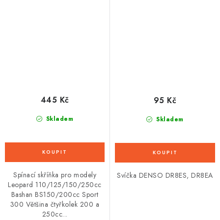
zámkem řízení
445 Kč
95 Kč
Skladem
Skladem
Spínací skříňka pro modely
Svíčka DENSO DR8ES, DR8EA
Leopard 110/125/150/250cc
Bashan BS150/200cc Sport
300 Většina čtyřkolek 200 a
250cc...