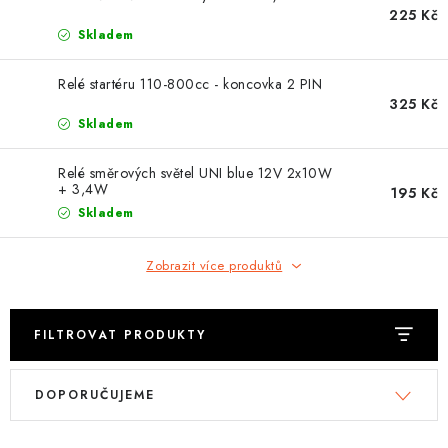
OBLEČENÍ
225 Kč
Skladem
TIP NA DÁRKY
Relé startéru 110-800cc - koncovka 2 PIN
325 Kč
NÁPLNĚ A KAPALINY
Skladem
NÁHRADNÍ DÍLY
Relé směrových světel UNI blue 12V 2x10W
+ 3,4W
195 Kč
MONTÁŽNÍ SLUŽBY
Skladem
Moje objednávka
Kontakt
Zobrazit více produktů
Reklamace a vrácení zboží
Doprava a platba
Obchodní podmínky
Podmínky ochrany osobních údajů
Návody na montáž
FILTROVAT PRODUKTY
V
Ř
DOPORUČUJEME
ý
a
p
z