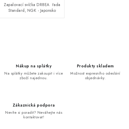
Zapalovací svíčka DR8EA řada
Standard, NGK - Japonsko
O
v
l
á
d
Nákup na splátky
Produkty skladem
a
Na splátky můžete zakoupit i více
Možnost expresního odeslání
zboží najednou.
objednávky.
c
í
p
r
Zákaznická podpora
v
Nevíte si poradit? Neváhejte nás
k
kontaktovat!
y