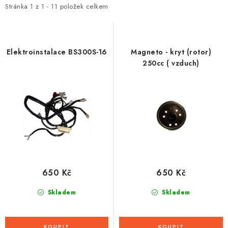
i
e
Stránka
1
z
1
-
11
položek celkem
s
n
p
í
r
p
Elektroinstalace BS300S-16
Magneto - kryt (rotor)
o
r
250cc ( vzduch)
d
o
u
d
k
u
t
k
ů
t
ů
650 Kč
650 Kč
Skladem
Skladem