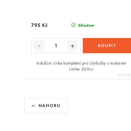
795 Kč
Skladem
Indukční cívka kompletní pro čtyřkolky s motorem
Linhai 260cc
Kód:
ZQE
O
NAHORU
v
l