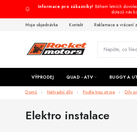
Přejít
Během letních dovol
na
dotazů nás k
obsah
Moje objednávka
Kontakt
Reklamace a vrácení 
VÝPRODEJ
QUAD - ATV
BUGGY A U
Domů
Náhradní díly
Podle typu stroje
Díly p
Elektro instalace