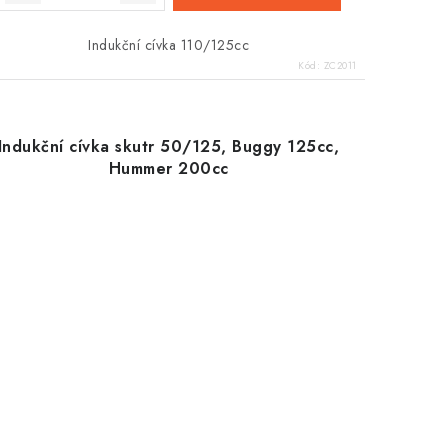
Indukční cívka 110/125cc
Kód:
ZC2011
Indukční cívka skutr 50/125, Buggy 125cc,
Hummer 200cc