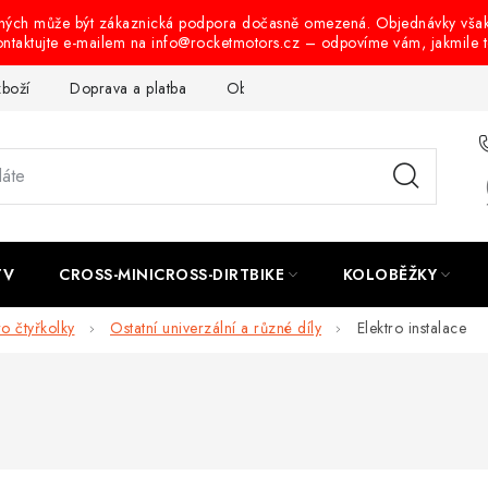
ených může být zákaznická podpora dočasně omezená. Objednávky vša
ontaktujte e-mailem na info@rocketmotors.cz – odpovíme vám, jakmile 
zboží
Doprava a platba
Obchodní podmínky
Podmínky oc
TV
CROSS-MINICROSS-DIRTBIKE
KOLOBĚŽKY
ro čtyřkolky
Ostatní univerzální a různé díly
Elektro instalace