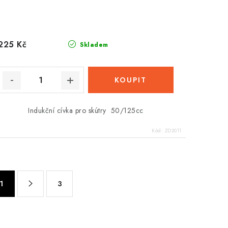
225 Kč
Skladem
Indukční cívka pro skútry 50/125cc
Kód:
ZD2011
1
3