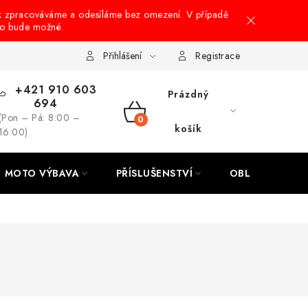
k zpracováváme a odesíláme bez omezení. V případě
to bude možné.
hrany osobních údajů
Návody na montáž
Přihlášení
Registrace
+421 910 603
Prázdný
694
(Pon – Pá: 8:00 –
NÁKUPNÍ
košík
16:00)
KOŠÍK
MOTO VÝBAVA
PŘÍSLUŠENSTVÍ
OBLEČENÍ