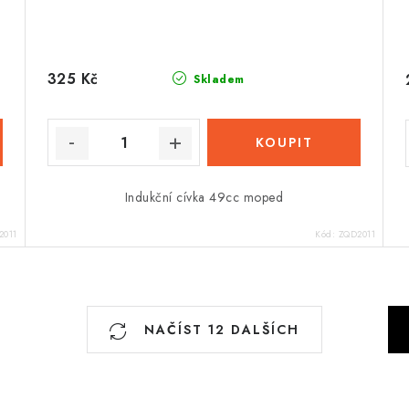
325 Kč
Skladem
Indukční cívka 49cc moped
2011
Kód:
ZQD2011
S
NAČÍST 12 DALŠÍCH
t
r
á