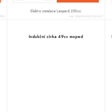
Elektro instalace Leopard 250cc
PED
Kód:
BS300S16ELEKTROINST
Indukční cívka 49cc moped