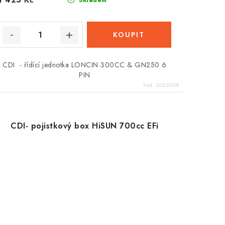
Skladem
CDI - řídící jednotka LONCIN 300CC & GN250 6
PIN
Kód:
ZQE2010B
CDI- pojistkový box HiSUN 700cc EFi