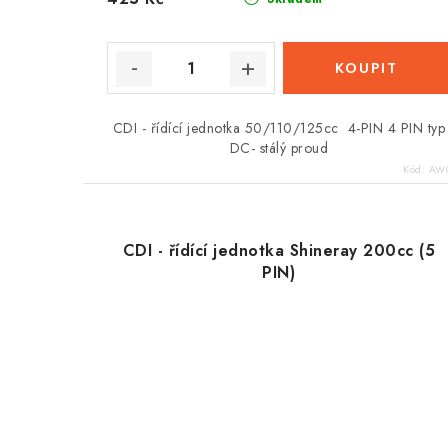
ů
CDI - řídící jednotka 50/110/125cc 4-PIN 4 PIN typ
DC- stálý proud
Kód:
AW0
CDI - řídící jednotka Shineray 200cc (5
PIN)