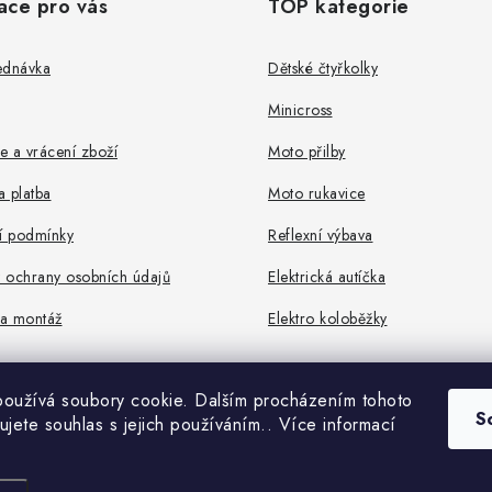
ace pro vás
TOP kategorie
ednávka
Dětské čtyřkolky
Minicross
 a vrácení zboží
Moto přilby
 platba
Moto rukavice
 podmínky
Reflexní výbava
 ochrany osobních údajů
Elektrická autíčka
a montáž
Elektro koloběžky
oužívá soubory cookie. Dalším procházením tohoto
S
ujete souhlas s jejich používáním.. Více informací
Copyright 2026
ROCKETMOTORS.cz
. Všechna práva vyhrazena.
Vytvořil Shoptet Premium