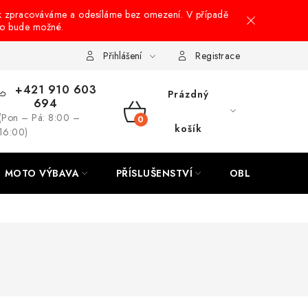
k zpracováváme a odesíláme bez omezení. V případě
to bude možné.
hrany osobních údajů
Návody na montáž
Přihlášení
Registrace
+421 910 603
Prázdný
694
(Pon – Pá: 8:00 –
NÁKUPNÍ
košík
16:00)
KOŠÍK
MOTO VÝBAVA
PŘÍSLUŠENSTVÍ
OBLEČENÍ