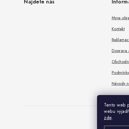
Najdete nás
Inform
p
a
Moje obj
t
Kontakt
í
Reklamace
Doprava a
Obchodní
Podmínky
Návody n
Tento web p
webu vyjadř
zde
.