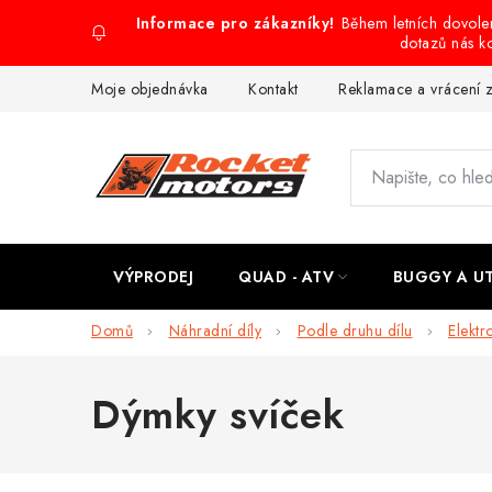
Přejít
Během letních dovol
na
dotazů nás k
obsah
Moje objednávka
Kontakt
Reklamace a vrácení 
VÝPRODEJ
QUAD - ATV
BUGGY A U
Domů
Náhradní díly
Podle druhu dílu
Elektr
Dýmky svíček