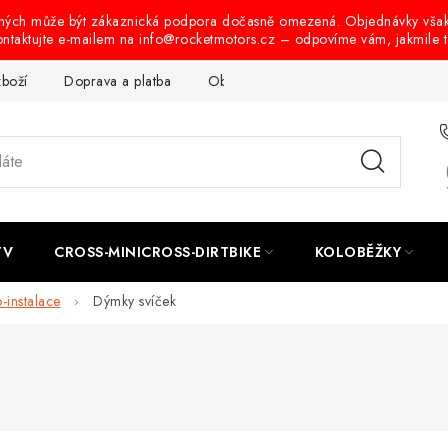
ených může být zákaznická podpora dočasně omezená. Objednávky vša
ontaktujte e-mailem na info@rocketmotors.cz – odpovíme vám, jakmile 
zboží
Doprava a platba
Obchodní podmínky
Podmínky oc
TV
CROSS-MINICROSS-DIRTBIKE
KOLOBĚŽKY
o-instalace
Dýmky svíček