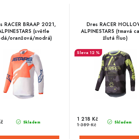
es RACER BRAAP 2021,
Dres RACER HOLLO
ALPINESTARS (světle
ALPINESTARS (tmavá c
edá/oranžová/modrá)
žlutá fluo)
12 %
1 218 Kč
Kč
Skladem
Skladem
1 389 Kč