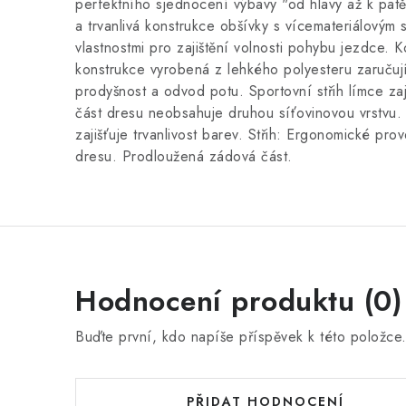
perfektního sjednocení výbavy "od hlavy až k patě
a trvanlivá konstrukce obšívky s vícemateriálovým
vlastnostmi pro zajištění volnosti pohybu jezdce.
konstrukce vyrobená z lehkého polyesteru zaručují
prodyšnost a odvod potu. Sportovní střih límce zaj
část dresu neobsahuje druhou síťovinovou vrstvu. Kv
zajišťuje trvanlivost barev. Střih: Ergonomické pro
dresu. Prodloužená zádová část.
Hodnocení produktu (0)
Buďte první, kdo napíše příspěvek k této položce
PŘIDAT HODNOCENÍ