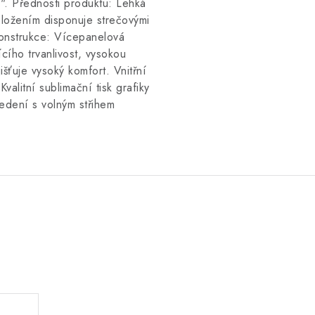
". Přednosti produktu: Lehká
 složením disponuje strečovými
 Konstrukce: Vícepanelová
cího trvanlivost, vysokou
išťuje vysoký komfort. Vnitřní
alitní sublimační tisk grafiky
vedení s volným střihem
.