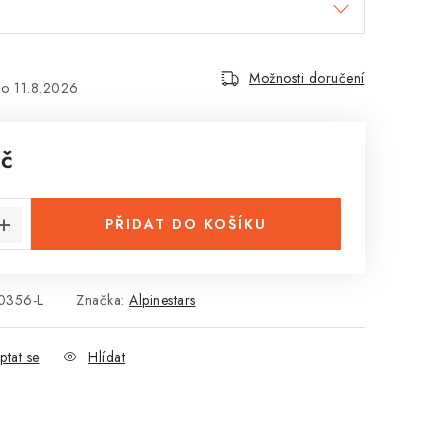
Možnosti doručení
11.8.2026
Kč
:
PŘIDAT DO KOŠÍKU
0356-L
Značka:
Alpinestars
ptat se
Hlídat