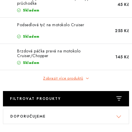
OBLEČENÍ
průchodka
45 Kč
Skladem
TIP NA DÁRKY
Podsedlová tyč na motokolo Cruiser
255 Kč
NÁPLNĚ A KAPALINY
Skladem
NÁHRADNÍ DÍLY
Brzdová páčka pravá na motokolo
Cruiser/Chopper
145 Kč
MONTÁŽNÍ SLUŽBY
Skladem
Moje objednávka
Kontakt
Zobrazit více produktů
Reklamace a vrácení zboží
Doprava a platba
Obchodní podmínky
Podmínky ochrany osobních údajů
Návody na montáž
FILTROVAT PRODUKTY
V
Ř
DOPORUČUJEME
ý
a
p
z