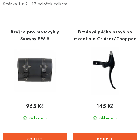
i
e
Stránka
1
z
2
-
17
položek celkem
s
n
p
í
r
p
Brašna pro motocykly
Brzdová páčka pravá na
o
r
Sunway SW-5
motokolo Cruiser/Chopper
d
o
u
d
k
u
t
k
ů
t
ů
965 Kč
145 Kč
Skladem
Skladem