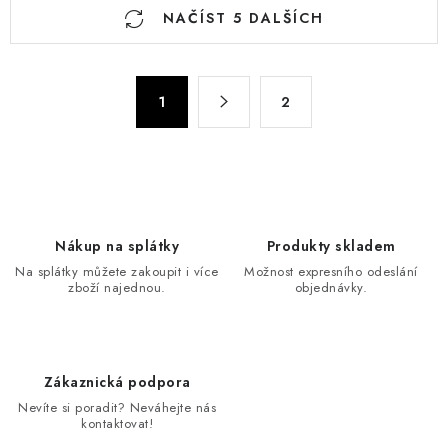
O
NAČÍST 5 DALŠÍCH
v
l
á
S
d
1
2
t
a
r
c
á
n
í
k
p
o
r
Nákup na splátky
Produkty skladem
v
v
Na splátky můžete zakoupit i více
Možnost expresního odeslání
á
k
zboží najednou.
objednávky.
n
y
í
v
ý
Zákaznická podpora
p
Nevíte si poradit? Neváhejte nás
i
kontaktovat!
s