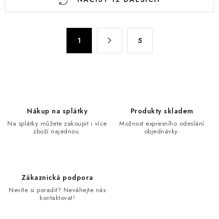
v
l
á
S
d
1
5
t
a
r
c
á
n
í
k
p
o
r
Nákup na splátky
Produkty skladem
v
v
Na splátky můžete zakoupit i více
Možnost expresního odeslání
á
k
zboží najednou.
objednávky.
n
y
í
v
ý
Zákaznická podpora
p
Nevíte si poradit? Neváhejte nás
i
kontaktovat!
s