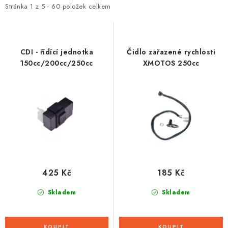
i
e
Stránka
1
z
5
-
60
položek celkem
s
n
p
í
r
p
CDI - řídící jednotka
Čidlo zařazené rychlosti
o
r
150cc/200cc/250cc
XMOTOS 250cc
d
o
u
d
k
u
t
k
ů
t
ů
425 Kč
185 Kč
Skladem
Skladem