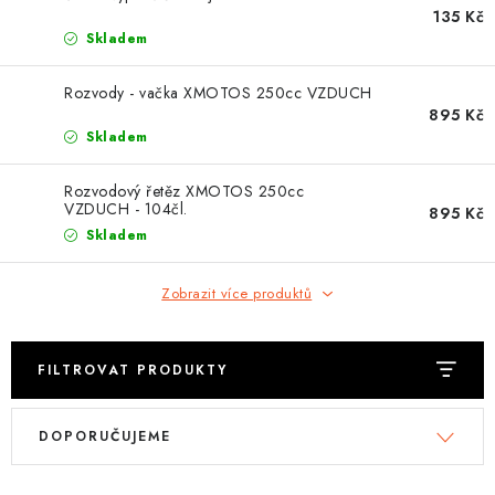
OBLEČENÍ
135 Kč
Skladem
TIP NA DÁRKY
Rozvody - vačka XMOTOS 250cc VZDUCH
895 Kč
NÁPLNĚ A KAPALINY
Skladem
NÁHRADNÍ DÍLY
Rozvodový řetěz XMOTOS 250cc
VZDUCH - 104čl.
895 Kč
MONTÁŽNÍ SLUŽBY
Skladem
Moje objednávka
Kontakt
Zobrazit více produktů
Reklamace a vrácení zboží
Doprava a platba
Obchodní podmínky
Podmínky ochrany osobních údajů
Návody na montáž
FILTROVAT PRODUKTY
V
Ř
DOPORUČUJEME
ý
a
p
z