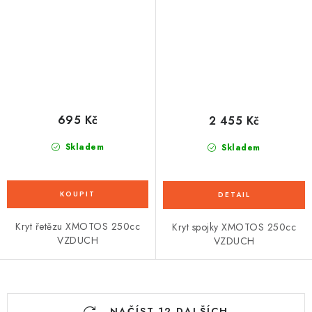
695 Kč
2 455 Kč
Skladem
Skladem
Kryt řetězu XMOTOS 250cc
Kryt spojky XMOTOS 250cc
VZDUCH
VZDUCH
O
NAČÍST 12 DALŠÍCH