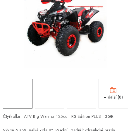
OBLEČENÍ
TIP NA DÁRKY
NÁPLNĚ A KAPALINY
NÁHRADNÍ DÍLY
MONTÁŽNÍ SLUŽBY
Moje objednávka
Kontakt
Reklamace a vrácení zboží
Doprava a platba
Obchodní podmínky
Podmínky ochrany osobních údajů
Návody na montáž
+ další (8)
Čtyřkolka - ATV Big Warrior 125cc - RS Edition PLUS - 3GR
Výkon 6 KW, Velká kola 8", Přední i zadní hydraulické brzdy,