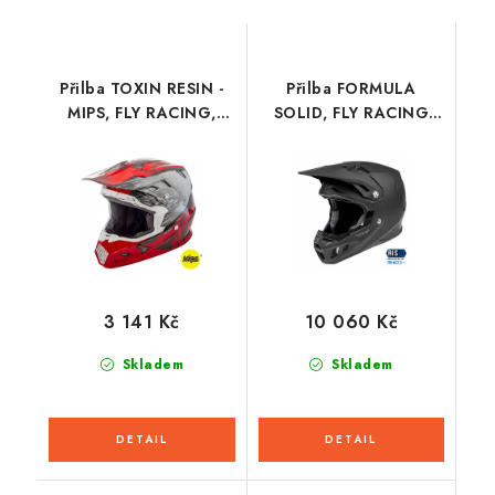
Přilba TOXIN RESIN -
Přilba FORMULA
MIPS, FLY RACING,
SOLID, FLY RACING
dětská (červená/
dětská (černá matná)
černá)
3 141 Kč
10 060 Kč
Skladem
Skladem