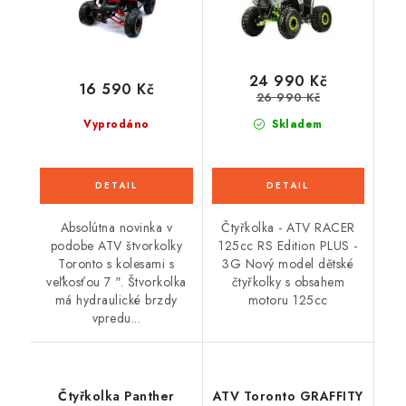
24 990 Kč
16 590 Kč
26 990 Kč
Vyprodáno
Skladem
Absolútna novinka v
Čtyřkolka - ATV RACER
podobe ATV štvorkolky
125cc RS Edition PLUS -
Toronto s kolesami s
3G Nový model dětské
veľkosťou 7 ". Štvorkolka
čtyřkolky s obsahem
má hydraulické brzdy
motoru 125cc
vpredu...
Čtyřkolka Panther
ATV Toronto GRAFFITY