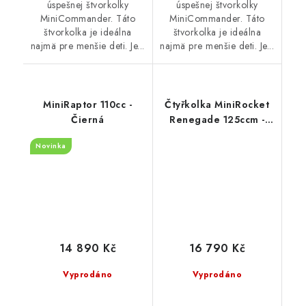
úspešnej štvorkolky
úspešnej štvorkolky
MiniCommander. Táto
MiniCommander. Táto
štvorkolka je ideálna
štvorkolka je ideálna
najmä pre menšie deti. Je...
najmä pre menšie deti. Je...
MiniRaptor 110cc -
Čtyřkolka MiniRocket
Čierná
Renegade 125ccm -
Žltý
Novinka
14 890 Kč
16 790 Kč
Vyprodáno
Vyprodáno