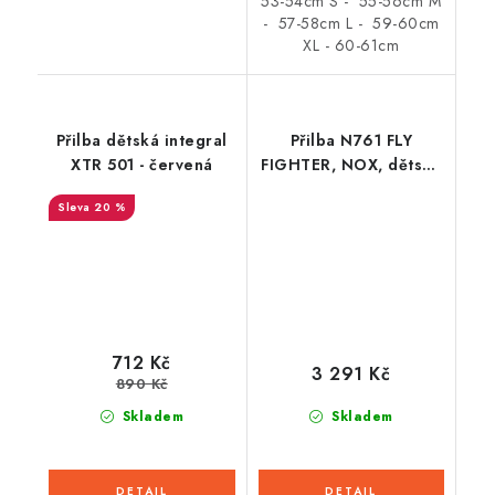
53-54cm S - 55-56cm M
- 57-58cm L - 59-60cm
XL - 60-61cm
Přilba dětská integral
Přilba N761 FLY
XTR 501 - červená
FIGHTER, NOX, dětská
(stříbrná, více bar.)
20 %
2026
712 Kč
3 291 Kč
890 Kč
Skladem
Skladem