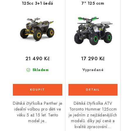
125cc 3+1 šedá
7" 125 ccm
21 490 Kč
17 290 Kč
Skladem
Vypredané
Dětská čtyřkolka Panther je
Dětská čtyřkolka ATV
ideální volbou pro děti ve
Toronto Hummer 125ccm
věku 5 až 15 let. Tento
je jedním z nejžádanějších
model je...
modelů. díky její ceně a
kvalitě zpracování....