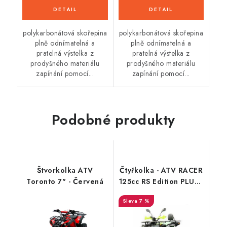
polykarbonátová skořepina
polykarbonátová skořepina
plně odnímatelná a
plně odnímatelná a
pratelná výstelka z
pratelná výstelka z
prodyšného materiálu
prodyšného materiálu
zapínání pomocí...
zapínání pomocí...
Podobné produkty
Štvorkolka ATV
Čtyřkolka - ATV RACER
Toronto 7" - Červená
125cc RS Edition PLUS -
3G
7 %