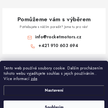
Pomůžeme vám s výběrem
Potřebujete s něčím poradit? Jsme tu pro vás!
info
@
rocketmotors.cz
+421 910 603 694
Z
á
Najdete nás
Tento web používá soubory cookie. Dalším procházením
p
tohoto webu vyjadřujete souhlas s jejich používáním..
a
Více informací
zde
.
Informace pro vás
t
í
Moje objednávka
Nastavení
TOP kategorie
Kontakt
Dětské čtyřkolky
Souhlasím
Copyright 2026
ROCKETMOTORS.cz
. Všechna práva vyhrazena.
Reklamace a vrácení zboží