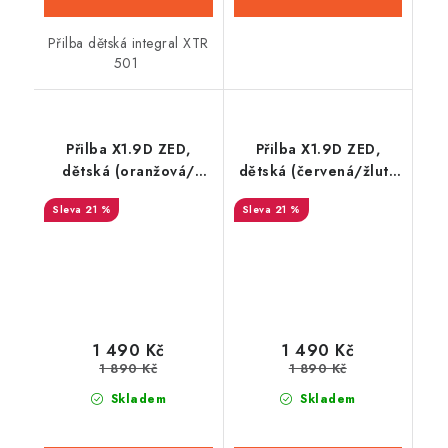
Přilba dětská integral XTR
501
Přilba X1.9D ZED,
Přilba X1.9D ZED,
dětská (oranžová/
dětská (červená/žlutá
černá/bílá)
fluo/černá/bílá)
21 %
21 %
1 490 Kč
1 490 Kč
1 890 Kč
1 890 Kč
Skladem
Skladem