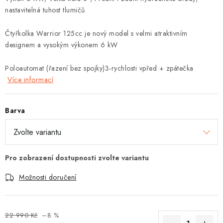
nastavitelná tuhost tlumičů
Čtyřkolka Warrior 125cc je nový model s velmi atraktivním
designem a vysokým výkonem 6 kW
Poloautomat (řazení bez spojky)3-rychlosti vpřed + zpátečka
Více informací
Barva
Možnosti doručení
22 990 Kč
–8 %