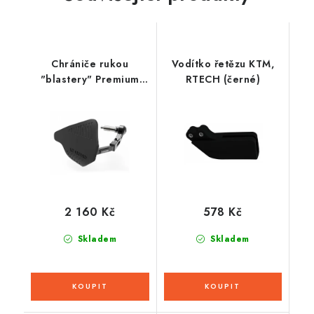
Chrániče rukou
Vodítko řetězu KTM,
"blastery" Premium
RTECH (černé)
ALU, OXFORD (černé,
pár)
2 160 Kč
578 Kč
Skladem
Skladem