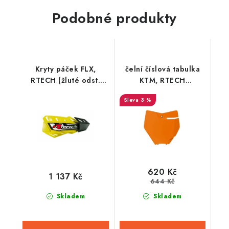
Podobné produkty
Kryty páček FLX,
čelní číslová tabulka
RTECH (žluté odst.
KTM, RTECH
Suzuki RMZ, 4 varianty
(oranžová)
3 %
v 1, vč. montážní sady)
620 Kč
1 137 Kč
644 Kč
Skladem
Skladem