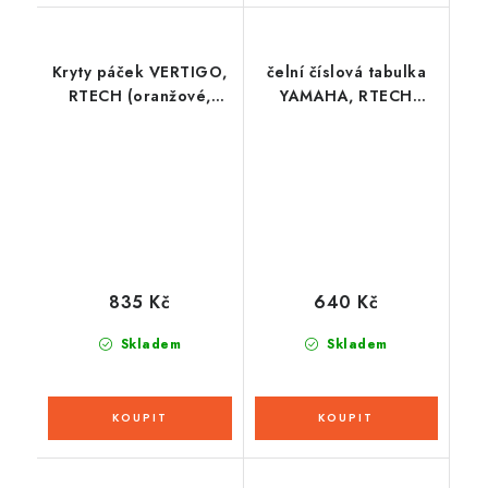
Kryty páček VERTIGO,
čelní číslová tabulka
RTECH (oranžové,
YAMAHA, RTECH
polohovatelné, vč.
(černá)
montážní sady)
835 Kč
640 Kč
Skladem
Skladem