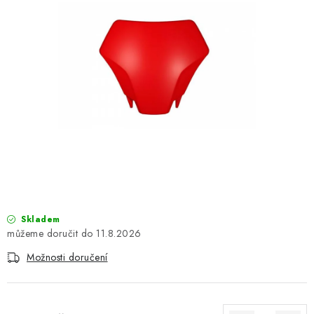
OBLEČENÍ
TIP NA DÁRKY
NÁPLNĚ A KAPALINY
NÁHRADNÍ DÍLY
MONTÁŽNÍ SLUŽBY
Moje objednávka
Kontakt
Reklamace a vrácení zboží
Doprava a platba
Obchodní podmínky
Skladem
Podmínky ochrany osobních údajů
Návody na montáž
11.8.2026
Možnosti doručení