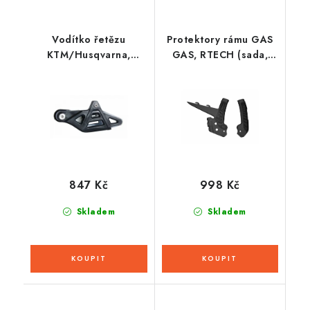
Vodítko řetězu
Protektory rámu GAS
KTM/Husqvarna,
GAS, RTECH (sada,
RTECH (černo-šedé)
černé)
847 Kč
998 Kč
Skladem
Skladem