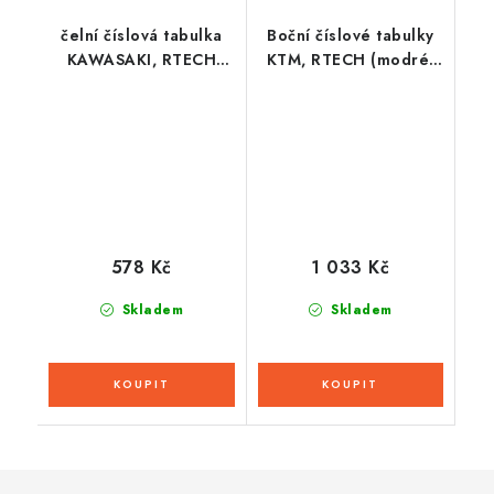
čelní číslová tabulka
Boční číslové tabulky
KAWASAKI, RTECH
KTM, RTECH (modré,
(zelená)
pár)
578 Kč
1 033 Kč
Skladem
Skladem