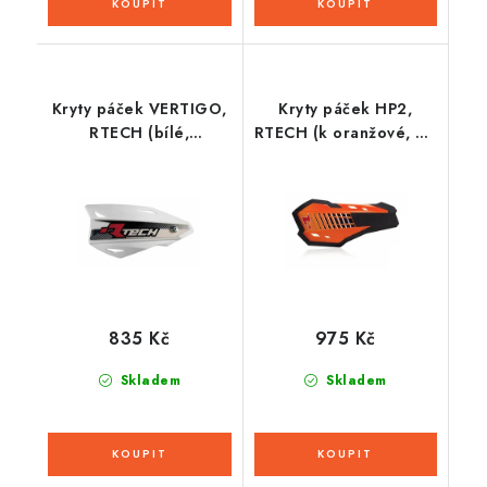
Kryty páček VERTIGO,
Kryty páček HP2,
RTECH (bílé,
RTECH (k oranžové, vč.
polohovatelné, vč.
montážní sady)
montážní sady)
835 Kč
975 Kč
Skladem
Skladem