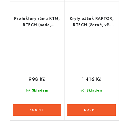
Protektory rámu KTM,
Kryty páček RAPTOR,
RTECH (sada,
RTECH (černé, vč.
oranžovo-černé)
montážní sady)
998 Kč
1 416 Kč
Skladem
Skladem