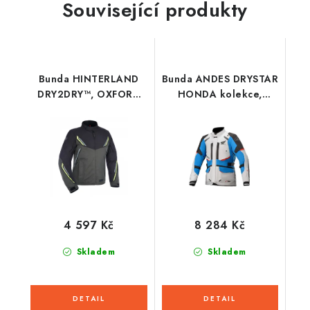
Související produkty
Bunda HINTERLAND
Bunda ANDES DRYSTAR
DRY2DRY™, OXFORD
HONDA kolekce,
ADVANCED (černá/
TECH-AIR 5
šedá/žlutá fluo)
kompatibilní,
ALPINESTARS (světle
šedá/černá/modrá/
červená)
4 597 Kč
8 284 Kč
Skladem
Skladem