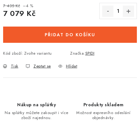
7 435 Kč
–4 %
7 079 Kč
Měrná cena:
PŘIDAT DO KOŠÍKU
Kód zboží:
Zvolte variantu
Značka:
SPIDI
Tisk
Zeptat se
Hlídat
Nákup na splátky
Produkty skladem
Na splátky můžete zakoupit i více
Možnost expresního odeslání
zboží najednou.
objednávky.