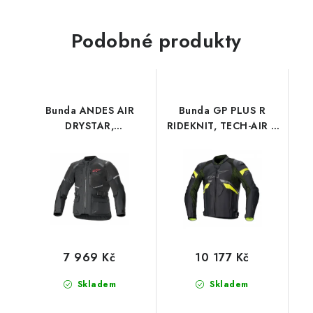
Podobné produkty
Bunda ANDES AIR
Bunda GP PLUS R
DRYSTAR,
RIDEKNIT, TECH-AIR 5
ALPINESTARS (černá)
kompatibilní,
2026
ALPINESTARS (černá/
žlutá fluo)
7 969 Kč
10 177 Kč
Skladem
Skladem