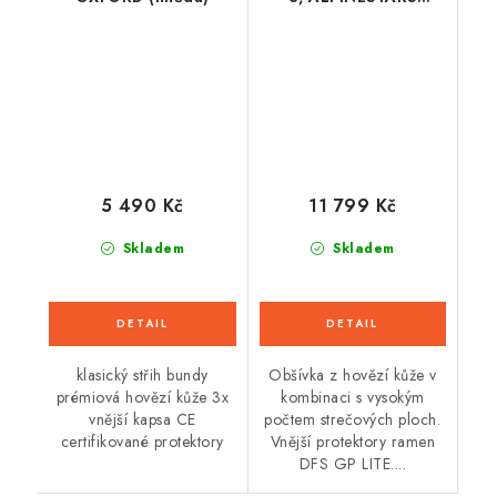
(černá/černá) 2026
5 490 Kč
11 799 Kč
Skladem
Skladem
klasický střih bundy
Obšívka z hovězí kůže v
prémiová hovězí kůže 3x
kombinaci s vysokým
vnější kapsa CE
počtem strečových ploch.
certifikované protektory
Vnější protektory ramen
DFS GP LITE....