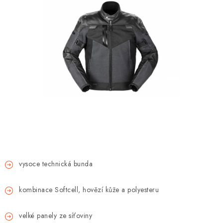
OBLEČENÍ
TIP NA DÁRKY
NÁPLNĚ A KAPALINY
NÁHRADNÍ DÍLY
MONTÁŽNÍ SLUŽBY
Moje objednávka
Kontakt
Reklamace a vrácení zboží
Doprava a platba
Obchodní podmínky
Podmínky ochrany osobních údajů
Návody na montáž
vysoce technická bunda
kombinace Softcell, hovězí kůže a polyesteru
velké panely ze síťoviny