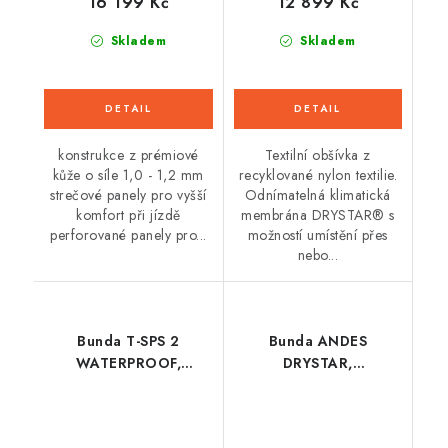
16 199 Kč
12 899 Kč
Skladem
Skladem
konstrukce z prémiové
Textilní obšívka z
kůže o síle 1,0 - 1,2 mm
recyklované nylon textilie.
strečové panely pro vyšší
Odnímatelná klimatická
komfort při jízdě
membrána DRYSTAR® s
perforované panely pro...
možností umístění přes
nebo...
Bunda T-SPS 2
Bunda ANDES
WATERPROOF,
DRYSTAR,
ALPINESTARS
ALPINESTARS (černá/
(černá/bílá/červená
žlutá fluo)
fluo) 2026