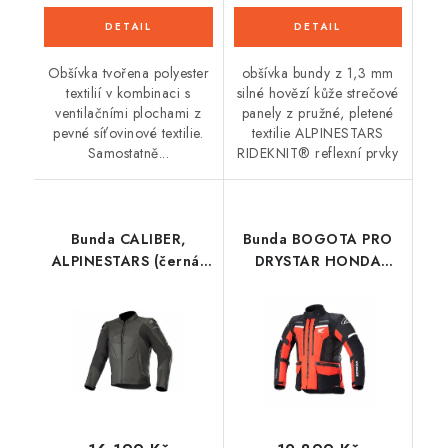
Obšívka tvořena polyester
obšívka bundy z 1,3 mm
textilií v kombinaci s
silné hovězí kůže strečové
ventilačními plochami z
panely z pružné, pletené
pevné síťovinové textilie.
textilie ALPINESTARS
Samostatně...
RIDEKNIT® reflexní prvky
Bunda CALIBER,
Bunda BOGOTA PRO
ALPINESTARS (černá)
DRYSTAR HONDA
2025
kolekce, ALPINESTARS
(červená fluo/černá)
2026