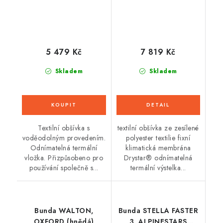
5 479 Kč
7 819 Kč
Skladem
Skladem
Textilní obšívka s
textilní obšívka ze zesílené
voděodolným provedením.
polyester textilie fixní
Odnímatelná termální
klimatická membrána
vložka. Přizpůsobeno pro
Drystar® odnímatelná
používání společně s...
termální výstelka...
Bunda WALTON,
Bunda STELLA FASTER
OXFORD (hnědá)
3, ALPINESTARS