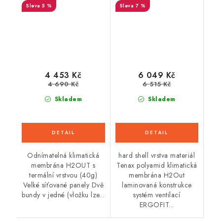
5 %
7 %
4 453 Kč
6 049 Kč
4 690 Kč
6 515 Kč
Skladem
Skladem
Odnímatelná klimatická
hard shell vrstva materiál
membrána H2OUT s
Tenax polyamid klimatická
termální vrstvou (40g)
membrána H2Out
Velké síťované panely Dvě
laminovaná konstrukce
bundy v jedné (vložku lze...
systém ventilací
ERGOFIT...