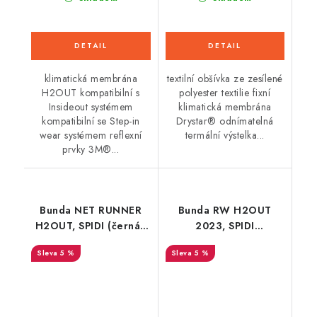
klimatická membrána
textilní obšívka ze zesílené
H2OUT kompatibilní s
polyester textilie fixní
Insideout systémem
klimatická membrána
kompatibilní se Step-in
Drystar® odnímatelná
wear systémem reflexní
termální výstelka...
prvky 3M®...
Bunda NET RUNNER
Bunda RW H2OUT
H2OUT, SPIDI (černá/
2023, SPIDI
šedá/červená)
(černá/modrá)
5 %
5 %