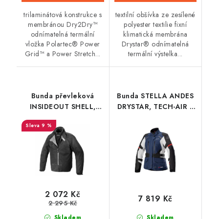
trilaminátová konstrukce s
textilní obšívka ze zesílené
membránou Dry2Dry™
polyester textilie fixní
odnímatelná termální
klimatická membrána
vložka Polartec® Power
Drystar® odnímatelná
Grid™ a Power Stretch...
termální výstelka...
Bunda převleková
Bunda STELLA ANDES
INSIDEOUT SHELL,
DRYSTAR, TECH-AIR 5
SPIDI (černá)
kompatibilní,
9 %
ALPINESTARS, dámská
(tmavě modrá/
černá/světle šedá/
červená)
2 072 Kč
7 819 Kč
2 295 Kč
Skladem
Skladem