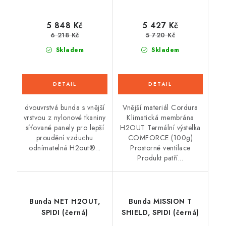
5 848 Kč
5 427 Kč
6 218 Kč
5 720 Kč
Skladem
Skladem
dvouvrstvá bunda s vnější
Vnější materiál Cordura
vrstvou z nylonové tkaniny
Klimatická membrána
síťované panely pro lepší
H2OUT Termální výstelka
proudění vzduchu
COMFORCE (100g)
odnímatelná H2out®...
Prostorné ventilace
Produkt patří...
Bunda NET H2OUT,
Bunda MISSION T
SPIDI (černá)
SHIELD, SPIDI (černá)