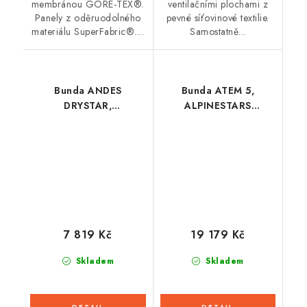
membránou GORE-TEX®.
ventilačními plochami z
Panely z oděruodolného
pevné síťovinové textilie.
materiálu SuperFabric®....
Samostatně...
Bunda ANDES
Bunda ATEM 5,
DRYSTAR,
ALPINESTARS
ALPINESTARS (černá/
(černá/bílá) 2026
žlutá fluo)
7 819 Kč
19 179 Kč
Skladem
Skladem