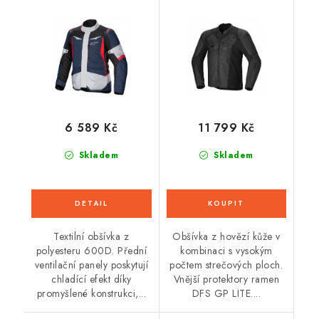
ALPINESTARS (tmavě
černá) 2026
modrá/černá/červená)
2026
6 589 Kč
11 799 Kč
Skladem
Skladem
Textilní obšívka z
Obšívka z hovězí kůže v
polyesteru 600D. Přední
kombinaci s vysokým
ventilační panely poskytují
počtem strečových ploch.
chladící efekt díky
Vnější protektory ramen
promyšlené konstrukci,...
DFS GP LITE....