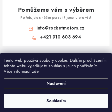
Pomůžeme vám s výběrem
Potřebujete s něčím poradit? Jsme tu pro vás!
info
@
rocketmotors.cz
+421 910 603 694
Z
á
Najdete nás
Tento web používá soubory cookie. Dalším procházením
p
tohoto webu vyjadřujete souhlas s jejich používáním..
a
Více informací
zde
.
Informace pro vás
t
í
Moje objednávka
Nastavení
TOP kategorie
Kontakt
Dětské čtyřkolky
Souhlasím
Copyright 2026
ROCKETMOTORS.cz
. Všechna práva vyhrazena.
Reklamace a vrácení zboží
Minicross
Vytvořil Shoptet Premium
Doprava a platba