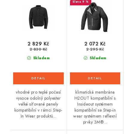
9 %
2 829 Kč
2 072 Kč
2 830 Kč
2 295 Kč
Skladem
Skladem
vhodné pro teplé počasí
klimatická membrána
vysoce odolný polyester
H2OUT kompatibilní s
velké síťované panely
Insideout systémem
kompatibilní v rámci Step-
kompatibilní se Step-in
In Wear produktů...
wear systémem reflexní
prvky 3M®...