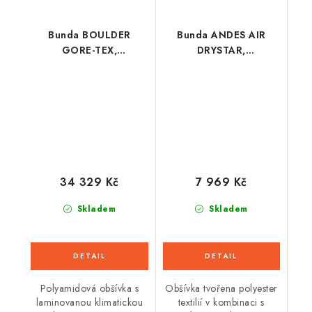
Bunda BOULDER
Bunda ANDES AIR
GORE-TEX,
DRYSTAR,
ALPINESTARS (tmavá
ALPINESTARS (černá)
šedá/světlá šedá)
2026
2026
34 329 Kč
7 969 Kč
Skladem
Skladem
Polyamidová obšívka s
Obšívka tvořena polyester
laminovanou klimatickou
textilií v kombinaci s