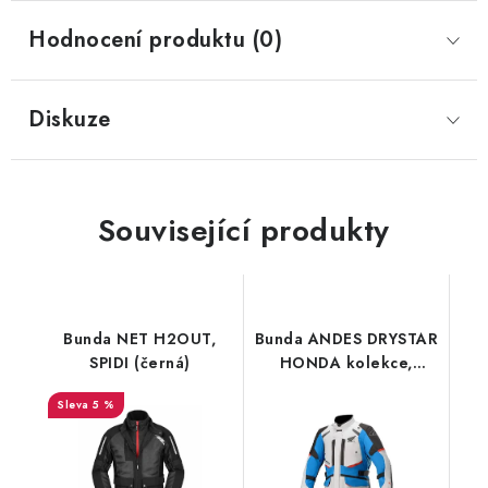
Hodnocení produktu (0)
Diskuze
Související produkty
Bunda NET H2OUT,
Bunda ANDES DRYSTAR
SPIDI (černá)
HONDA kolekce,
TECH-AIR 5
5 %
kompatibilní,
ALPINESTARS (světle
šedá/černá/modrá/
červená)