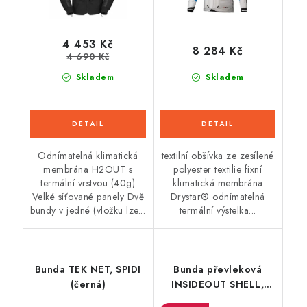
4 453 Kč
8 284 Kč
4 690 Kč
Skladem
Skladem
Odnímatelná klimatická
textilní obšívka ze zesílené
membrána H2OUT s
polyester textilie fixní
termální vrstvou (40g)
klimatická membrána
Velké síťované panely Dvě
Drystar® odnímatelná
bundy v jedné (vložku lze...
termální výstelka...
Bunda TEK NET, SPIDI
Bunda převleková
(černá)
INSIDEOUT SHELL,
SPIDI (černá)