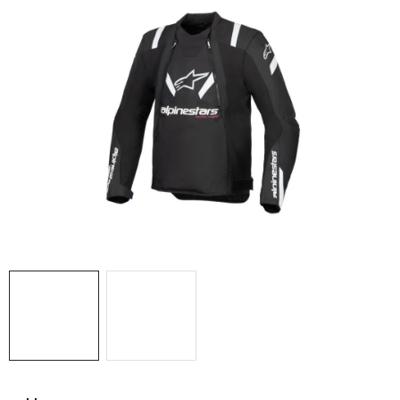
OBLEČENÍ
TIP NA DÁRKY
NÁPLNĚ A KAPALINY
NÁHRADNÍ DÍLY
MONTÁŽNÍ SLUŽBY
Moje objednávka
Kontakt
Reklamace a vrácení zboží
Doprava a platba
Obchodní podmínky
Podmínky ochrany osobních údajů
Návody na montáž