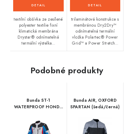
textilní obšívka ze zesílené
trilaminátová konstrukce s
polyester textilie fixní
membránou Dry2Dry™
klimatická membrána
odnímatelná termální
Drystar® odnímatelná
vložka Polartec® Power
termální výstelka...
Grid™ a Power Stretch...
Podobné produkty
Bunda ST-1
Bunda AIR, OXFORD
WATERPROOF HONDA
SPARTAN (šedá/černá)
kolekce, ALPINESTARS
(šedá/modrá/černá/
červená) 2026