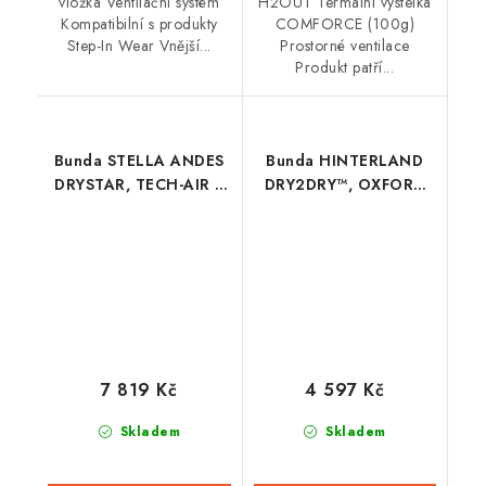
vložka Ventilační systém
H2OUT Termální výstelka
Kompatibilní s produkty
COMFORCE (100g)
Step-In Wear Vnější...
Prostorné ventilace
Produkt patří...
Bunda STELLA ANDES
Bunda HINTERLAND
DRYSTAR, TECH-AIR 5
DRY2DRY™, OXFORD
kompatibilní,
ADVANCED (černá/
ALPINESTARS, dámská
šedá/žlutá fluo)
(tmavě modrá/
černá/světle šedá/
červená)
7 819 Kč
4 597 Kč
Skladem
Skladem