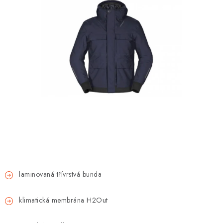
OBLEČENÍ
TIP NA DÁRKY
NÁPLNĚ A KAPALINY
NÁHRADNÍ DÍLY
MONTÁŽNÍ SLUŽBY
Moje objednávka
Kontakt
Reklamace a vrácení zboží
Doprava a platba
Obchodní podmínky
Podmínky ochrany osobních údajů
Návody na montáž
laminovaná třívrstvá bunda
klimatická membrána H2Out