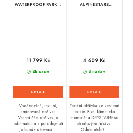
WATERPROOF PARKA,
ALPINESTARS
ALPINESTARS (černá)
(černá/maskáčová/
2026
červená)
11 799 Kč
4 609 Kč
Skladem
Skladem
Voděodolná, textilní,
Textilní obšívka ze zesílené
laminovaná obšívka.
textilie. Fixní klimatická
Vrchní část obšívky je
membrána DRYSTAR® se
odnímatelná a po odejmutí
strečovými rukávy.
je bunda síťovaná....
Odnímatelná...