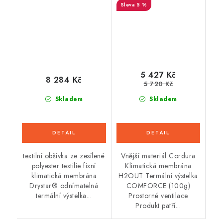
5 %
kompatibilní,
ALPINESTARS (světle
šedá/černá/modrá/
červená)
5 427 Kč
8 284 Kč
5 720 Kč
Skladem
Skladem
textilní obšívka ze zesílené
Vnější materiál Cordura
polyester textilie fixní
Klimatická membrána
klimatická membrána
H2OUT Termální výstelka
Drystar® odnímatelná
COMFORCE (100g)
termální výstelka...
Prostorné ventilace
Produkt patří...