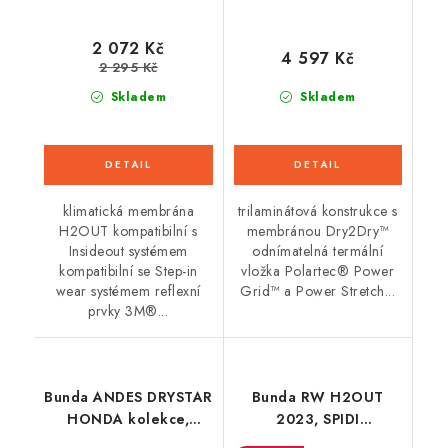
2 072 Kč
4 597 Kč
2 295 Kč
Skladem
Skladem
klimatická membrána
trilaminátová konstrukce s
H2OUT kompatibilní s
membránou Dry2Dry™
Insideout systémem
odnímatelná termální
kompatibilní se Step-in
vložka Polartec® Power
wear systémem reflexní
Grid™ a Power Stretch...
prvky 3M®...
Bunda ANDES DRYSTAR
Bunda RW H2OUT
HONDA kolekce,
2023, SPIDI
TECH-AIR 5
(černá/modrá)