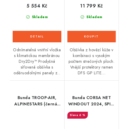
5 554 Kč
11 799 Kč
Skladem
Skladem
Odnímatelná vnitřní vložka
Obšívka z hovězí kůže v
s klimatickou membránou
kombinaci s vysokým
Dry2Dry™ Prodyšná
počtem strečových ploch.
síťovaná obšívka s
Vnější protektory ramen
oděruodolnými panely z...
DFS GP LITE....
Bunda TROOP-AIR,
Bunda CORSA NET
ALPINESTARS (černá/
WINDOUT 2024, SPIDI
žlutá fluo) 2026
(černá/bílá)
6 %