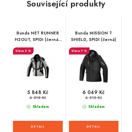
Související produkty
Bunda NET RUNNER
Bunda MISSION T
H2OUT, SPIDI (černá/
SHIELD, SPIDI (černá)
šedá/červená)
5 %
7 %
5 848 Kč
6 049 Kč
6 218 Kč
6 515 Kč
Skladem
Skladem