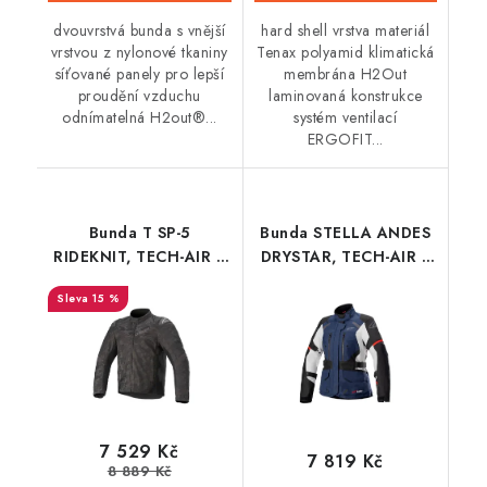
dvouvrstvá bunda s vnější
hard shell vrstva materiál
vrstvou z nylonové tkaniny
Tenax polyamid klimatická
síťované panely pro lepší
membrána H2Out
proudění vzduchu
laminovaná konstrukce
odnímatelná H2out®...
systém ventilací
ERGOFIT...
Bunda T SP-5
Bunda STELLA ANDES
RIDEKNIT, TECH-AIR 5
DRYSTAR, TECH-AIR 5
kompatibilní,
kompatibilní,
15 %
ALPINESTARS (černá
ALPINESTARS, dámská
camo)
(tmavě modrá/
černá/světle šedá/
červená)
7 529 Kč
7 819 Kč
8 889 Kč