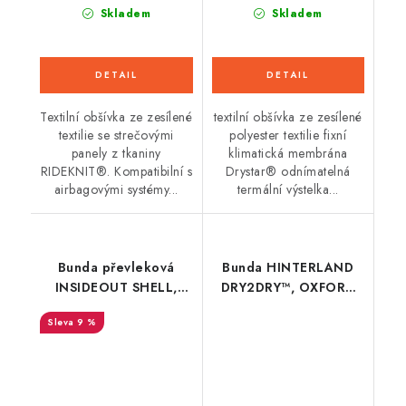
Skladem
Skladem
Textilní obšívka ze zesílené
textilní obšívka ze zesílené
textilie se strečovými
polyester textilie fixní
panely z tkaniny
klimatická membrána
RIDEKNIT®. Kompatibilní s
Drystar® odnímatelná
airbagovými systémy...
termální výstelka...
Bunda převleková
Bunda HINTERLAND
INSIDEOUT SHELL,
DRY2DRY™, OXFORD
SPIDI (černá)
ADVANCED (černá/
9 %
šedá/žlutá fluo)