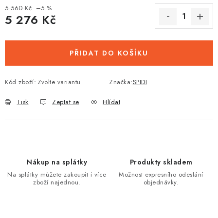
5 560 Kč
–5 %
5 276 Kč
Měrná cena:
PŘIDAT DO KOŠÍKU
Kód zboží:
Zvolte variantu
Značka:
SPIDI
Tisk
Zeptat se
Hlídat
Nákup na splátky
Produkty skladem
Na splátky můžete zakoupit i více
Možnost expresního odeslání
zboží najednou.
objednávky.