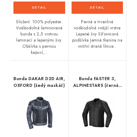
Složení: 100% polyester.
Pevná a trvanlivá
Voděodolná laminovaná
voděodolná vnější vrstva
bunda s 2,5 vrstvou
Lepené švy Síťovinová
laminací a lepenými švy.
podšívka Jemná tkanina na
Obšívka s pevnou
vnitřní straně límce...
kapucí,...
Bunda DAKAR D2D AIR,
Bunda FASTER 3,
OXFORD (šedý maskáč)
ALPINESTARS (černá/
černá) 2026