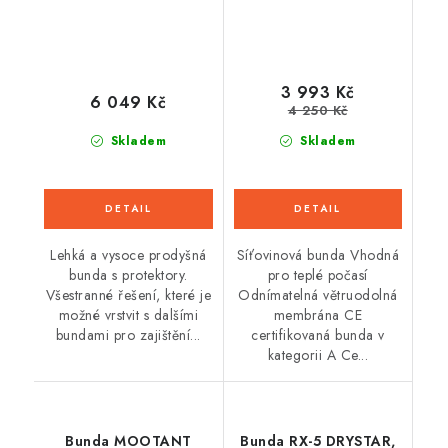
3 993 Kč
6 049 Kč
4 250 Kč
Skladem
Skladem
Lehká a vysoce prodyšná
Síťovinová bunda Vhodná
bunda s protektory.
pro teplé počasí
Všestranné řešení, které je
Odnímatelná větruodolná
možné vrstvit s dalšími
membrána CE
bundami pro zajištění...
certifikovaná bunda v
kategorii A Ce...
Bunda MOOTANT
Bunda RX-5 DRYSTAR,