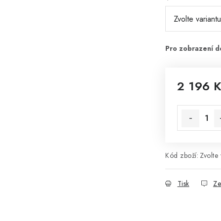
2 196 
Měrná cena
Kód zboží:
Zvolte 
Tisk
Ze