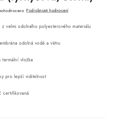
Podrobnosti hodnocení
eohodnoceno
va z velmi odolného polyesterového materiálu
membrána odolná vodě a větru
 termální vložka
ky pro lepší viditelnost
 certifikovaná