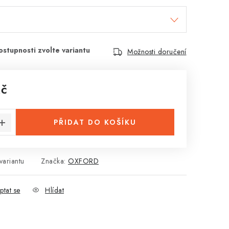
Možnosti doručení
Kč
:
PŘIDAT DO KOŠÍKU
variantu
Značka:
OXFORD
ptat se
Hlídat