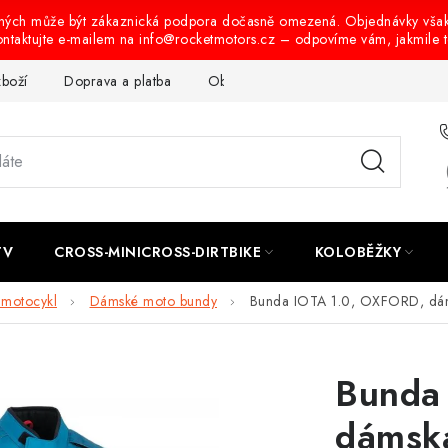
ených může být zákaznická podpora dočasně omezená. Objednávky vša
ontaktujte e-mailem na info@rocketmotors.cz – odpovíme vám, jakmile 
zboží
Doprava a platba
Obchodní podmínky
Podmínky oc
TV
CROSS-MINICROSS-DIRTBIKE
KOLOBĚŽKY
 motocykl
Dámské moto bundy
Bunda IOTA 1.0, OXFORD, dáms
Bunda
dámská