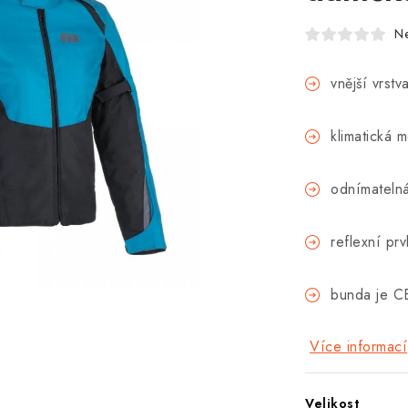
N
vnější vrst
klimatická 
odnímatelná
reflexní prv
bunda je CE
Více informací
Velikost