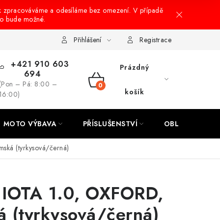
k zpracováváme a odesíláme bez omezení. V případě
to bude možné.
hrany osobních údajů
Návody na montáž
Přihlášení
Registrace
+421 910 603
Prázdný
694
(Pon – Pá: 8:00 –
NÁKUPNÍ
košík
16:00)
KOŠÍK
MOTO VÝBAVA
PŘÍSLUŠENSTVÍ
OBLEČENÍ
ká (tyrkysová/černá)
 IOTA 1.0, OXFORD,
 (tyrkysová/černá)