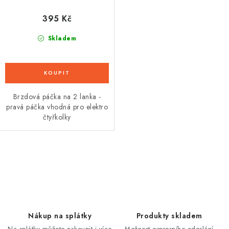
395 Kč
Skladem
Brzdová páčka na 2 lanka -
pravá páčka vhodná pro elektro
čtyřkolky
O
v
l
á
d
Nákup na splátky
Produkty skladem
a
Na splátky můžete zakoupit i více
Možnost expresního odeslání