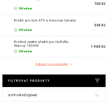
OBLEČENÍ
105 Kč
Skladem
TIP NA DÁRKY
Brzdič pro mini ATV a minicross červený
355 Kč
NÁPLNĚ A KAPALINY
Skladem
NÁHRADNÍ DÍLY
Brzdový systém přední pro čtyřkolku
Warrior 1200W
1 985 Kč
MONTÁŽNÍ SLUŽBY
Skladem
Moje objednávka
Kontakt
Zobrazit více produktů
Reklamace a vrácení zboží
Doprava a platba
Obchodní podmínky
Podmínky ochrany osobních údajů
Návody na montáž
FILTROVAT PRODUKTY
V
Ř
DOPORUČUJEME
ý
a
p
z