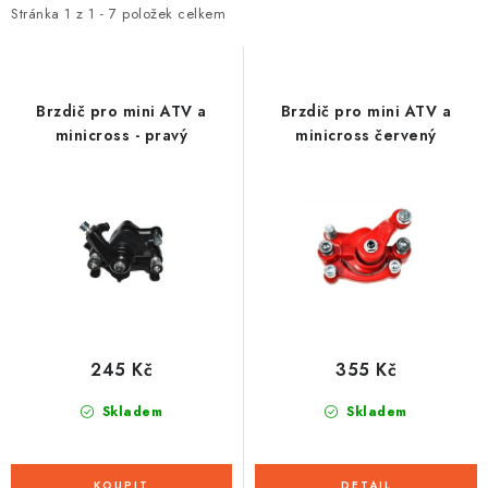
i
e
Stránka
1
z
1
-
7
položek celkem
s
n
p
í
r
p
Brzdič pro mini ATV a
Brzdič pro mini ATV a
o
r
minicross - pravý
minicross červený
d
o
u
d
k
u
t
k
ů
t
ů
245 Kč
355 Kč
Skladem
Skladem