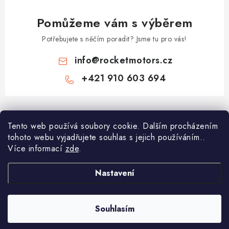
Pomůžeme vám s výběrem
Potřebujete s něčím poradit? Jsme tu pro vás!
info
@
rocketmotors.cz
+421 910 603 694
Z
á
Tento web používá soubory cookie. Dalším procházením
Najdete nás
p
tohoto webu vyjadřujete souhlas s jejich používáním..
a
Více informací
zde
.
Informace pro vás
t
í
Moje objednávka
Nastavení
TOP kategorie
Kontakt
Dětské čtyřkolky
Souhlasím
Copyright 2026
ROCKETMOTORS.cz
. Všechna práva vyhrazena.
Reklamace a vrácení zboží
Minicross
Vytvořil Shoptet Premium