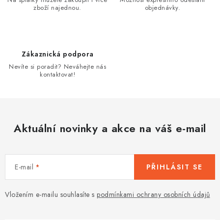
zboží najednou.
objednávky.
c
í
p
r
Zákaznická podpora
v
Nevíte si poradit? Neváhejte nás
k
kontaktovat!
y
v
ý
p
Aktuální novinky a akce na váš e-mail
i
s
u
E-mail
PŘIHLÁSIT SE
Vložením e-mailu souhlasíte s
podmínkami ochrany osobních údajů