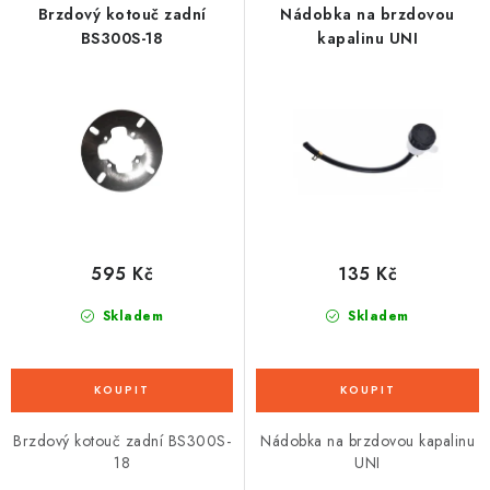
r
p
Brzdový kotouč zadní
Nádobka na brzdovou
o
r
BS300S-18
kapalinu UNI
d
o
u
d
k
u
t
k
ů
t
ů
595 Kč
135 Kč
Skladem
Skladem
Brzdový kotouč zadní BS300S-
Nádobka na brzdovou kapalinu
18
UNI