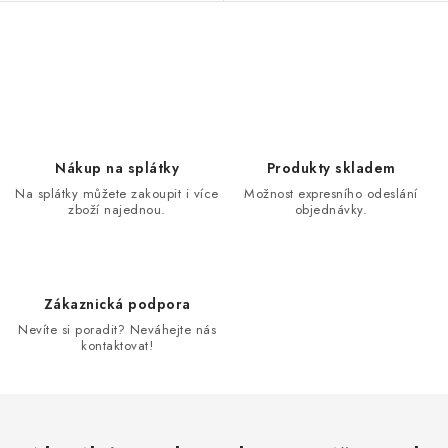
O
v
l
á
d
Nákup na splátky
Produkty skladem
a
Na splátky můžete zakoupit i více
Možnost expresního odeslání
zboží najednou.
objednávky.
c
í
p
r
Zákaznická podpora
v
Nevíte si poradit? Neváhejte nás
k
kontaktovat!
y
v
ý