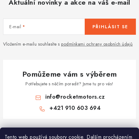
p
Aktuální novinky a akce na váš e-mail
i
s
u
E-mail
PŘIHLÁSIT SE
Vložením e-mailu souhlasíte s
podmínkami ochrany osobních údajů
Pomůžeme vám s výběrem
Potřebujete s něčím poradit? Jsme tu pro vás!
info
@
rocketmotors.cz
+421 910 603 694
Z
á
Najdete nás
Tento web používá soubory cookie. Dalším procházením