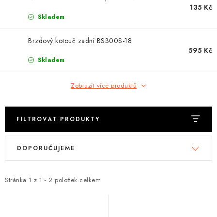
OBLEČENÍ
135 Kč
Skladem
TIP NA DÁRKY
Brzdový kotouč zadní BS300S-18
595 Kč
NÁPLNĚ A KAPALINY
Skladem
NÁHRADNÍ DÍLY
Zobrazit více produktů
MONTÁŽNÍ SLUŽBY
FILTROVAT PRODUKTY
Moje objednávka
Kontakt
Reklamace a vrácení zboží
V
Ř
Doprava a platba
Obchodní podmínky
DOPORUČUJEME
ý
a
Podmínky ochrany osobních údajů
Návody na montáž
p
z
i
e
Stránka
1
z
1
-
2
položek celkem
s
n
p
í