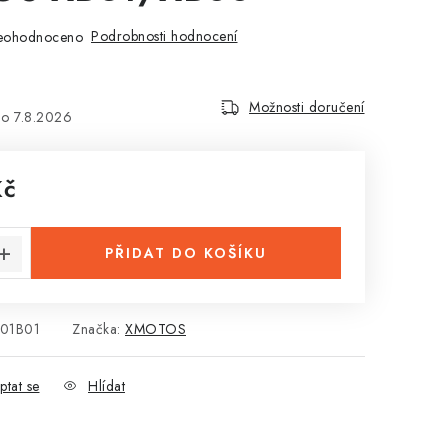
Podrobnosti hodnocení
eohodnoceno
Možnosti doručení
7.8.2026
Kč
:
PŘIDAT DO KOŠÍKU
01B01
Značka:
XMOTOS
ptat se
Hlídat