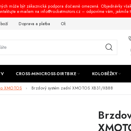
ených může být zákaznická podpora dočasně omezená. Objednávky vša
ontaktujte e-mailem na info@rocketmotors.cz – odpovíme vám, jakmile 
zboží
Doprava a platba
Obchodní podmínky
Podmínky oc
TV
CROSS-MINICROSS-DIRTBIKE
KOLOBĚŽKY
pro XMOTOS
Brzdový systém zadní XMOTOS XB31/XB88
Brzdov
XMOT