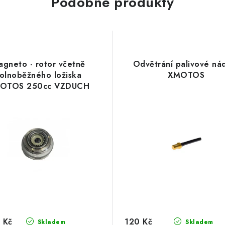
Podobné produkty
gneto - rotor včetně
Odvětrání palivové ná
olnoběžného ložiska
XMOTOS
OTOS 250cc VZDUCH
 Kč
120 Kč
Skladem
Skladem