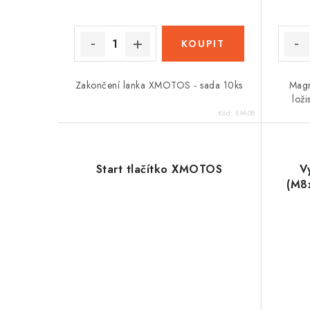
Zakončení lanka XMOTOS - sada 10ks
Magn
lož
Kód:
XM-08
Start tlačítko XMOTOS
V
(M8