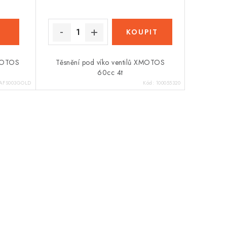
XMOTOS
Těsnění pod víko ventilů XMOTOS
60cc 4t
AFS003GOLD
Kód:
100055320