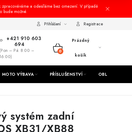
k zpracováváme a odesíláme bez omezení. V případě
to bude možné.
hrany osobních údajů
Návody na montáž
Přihlášení
Registrace
+421 910 603
Prázdný
694
(Pon – Pá: 8:00 –
NÁKUPNÍ
košík
16:00)
KOŠÍK
MOTO VÝBAVA
PŘÍSLUŠENSTVÍ
OBLEČENÍ
ý systém zadní
OS XB31/XB88