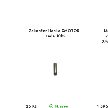
Zakončení lanka XMOTOS -
Ma
sada 10ks
v
XM
25 Kč
1 595
Skladem