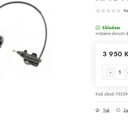
N
Skladem
3 950 
Měrná cena
Kód zboží:
Y3529
Tisk
Ze