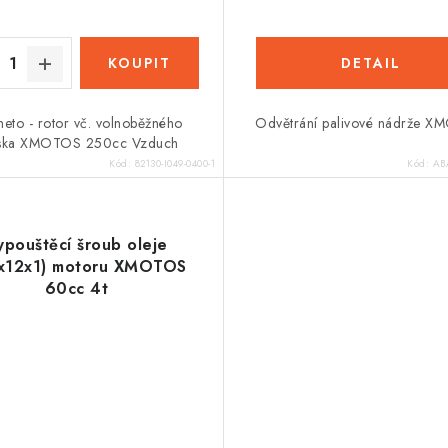
eto - rotor vč. volnoběžného
Odvětrání palivové nádrže 
iska XMOTOS 250cc Vzduch
Kód:
82130-I049-0400-1
Kód:
AB
ypouštěcí šroub oleje
x12x1) motoru XMOTOS
60cc 4t