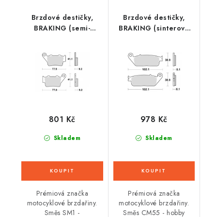
Brzdové destičky,
Brzdové destičky,
BRAKING (semi-
BRAKING (sinterová
metalická směs SM1) 2
směs CM55) 2 ks v
ks v balení
balení
801 Kč
978 Kč
Skladem
Skladem
Prémiová značka
Prémiová značka
motocyklové brzdařiny.
motocyklové brzdařiny.
Směs SM1 -
Směs CM55 - hobby