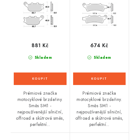
ks v balení
ks v balení
881 Kč
674 Kč
Skladem
Skladem
Prémiová značka
Prémiová značka
motocyklové brzdařiny.
motocyklové brzdařiny.
Směs SM1 -
Směs SM1 -
nejpoužívanější silniční,
nejpoužívanější silniční,
offroad a skútrová směs,
offroad a skútrová směs,
perfektní...
perfektní...