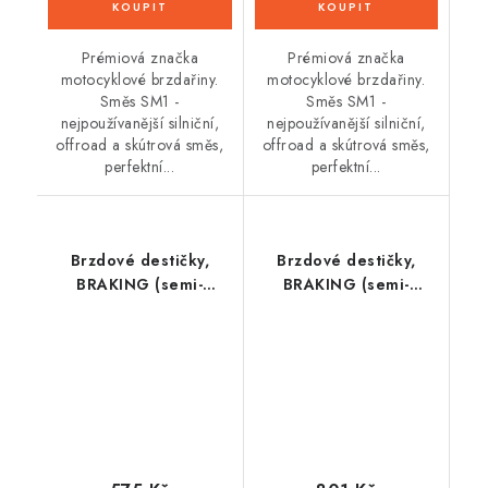
Prémiová značka
Prémiová značka
motocyklové brzdařiny.
motocyklové brzdařiny.
Směs SM1 -
Směs SM1 -
nejpoužívanější silniční,
nejpoužívanější silniční,
offroad a skútrová směs,
offroad a skútrová směs,
perfektní...
perfektní...
Brzdové destičky,
Brzdové destičky,
BRAKING (semi-
BRAKING (semi-
metalická směs SM1) 2
metalická směs SM1) 2
ks v balení
ks v balení