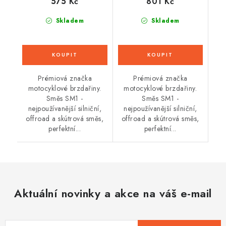
575 Kč
801 Kč
Skladem
Skladem
Prémiová značka
Prémiová značka
motocyklové brzdařiny.
motocyklové brzdařiny.
Směs SM1 -
Směs SM1 -
nejpoužívanější silniční,
nejpoužívanější silniční,
offroad a skútrová směs,
offroad a skútrová směs,
perfektní...
perfektní...
Aktuální novinky a akce na váš e-mail