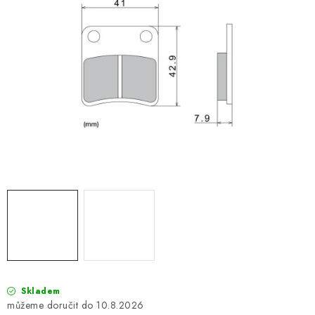
OBLEČENÍ
TIP NA DÁRKY
NÁPLNĚ A KAPALINY
NÁHRADNÍ DÍLY
MONTÁŽNÍ SLUŽBY
Moje objednávka
Kontakt
Reklamace a vrácení zboží
Doprava a platba
Obchodní podmínky
Podmínky ochrany osobních údajů
Návody na montáž
Skladem
10.8.2026