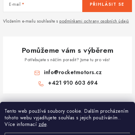
E-mail
PŘIHLÁSIT SE
Vložením e-mailu souhlasíte s
podmínkami ochrany osobních údajů
Pomůžeme vám s výběrem
Potřebujete s něčím poradit? Jsme tu pro vás!
info
@
rocketmotors.cz
+421 910 603 694
Z
á
Tento web používá soubory cookie. Dalším procházením
Najdete nás
p
tohoto webu vyjadřujete souhlas s jejich používáním..
a
Více informací
zde
.
Informace pro vás
t