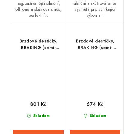
nejpoužívanější silniční,
silniční a skútrová směs
offroad a skútrová směs,
vyvinutá pro vynikající
perfektní...
výkon a...
Brzdové destičky,
Brzdové destičky,
BRAKING (semi-
BRAKING (semi-
metalická směs SM1) 2
metalická směs SM1) 2
ks v balení
ks v balení
801 Kč
674 Kč
Skladem
Skladem