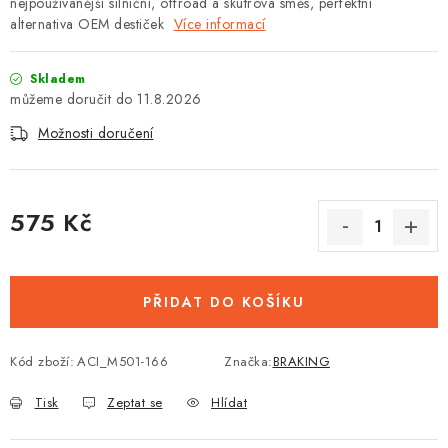
nejpoužívanější silniční, offroad a skútrová směs, perfektní
alternativa OEM destiček
Více informací
Skladem
11.8.2026
Možnosti doručení
575 Kč
Měrná cena:
PŘIDAT DO KOŠÍKU
Kód zboží:
ACI_M501-166
Značka:
BRAKING
Tisk
Zeptat se
Hlídat