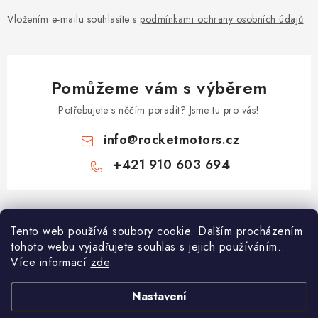
Vložením e-mailu souhlasíte s
podmínkami ochrany osobních údajů
Pomůžeme vám s výběrem
Potřebujete s něčím poradit? Jsme tu pro vás!
info
@
rocketmotors.cz
+421 910 603 694
Z
á
Tento web používá soubory cookie. Dalším procházením
Najdete nás
p
tohoto webu vyjadřujete souhlas s jejich používáním..
a
Více informací
zde
.
Informace pro vás
t
í
Moje objednávka
Nastavení
TOP kategorie