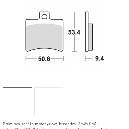
OBLEČENÍ
TIP NA DÁRKY
NÁPLNĚ A KAPALINY
NÁHRADNÍ DÍLY
MONTÁŽNÍ SLUŽBY
Moje objednávka
Kontakt
Reklamace a vrácení zboží
Doprava a platba
Obchodní podmínky
Podmínky ochrany osobních údajů
Návody na montáž
Prémiová značka motocyklové brzdařiny. Směs SM1 -