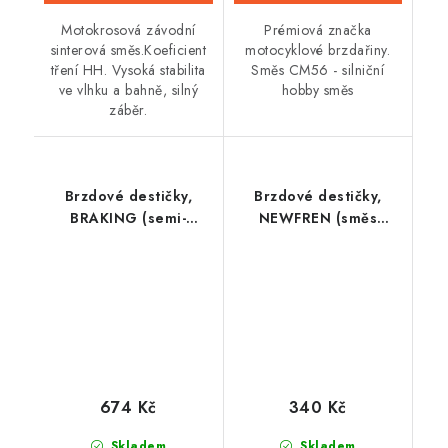
Motokrosová závodní
Prémiová značka
sinterová směs.Koeficient
motocyklové brzdařiny.
tření HH. Vysoká stabilita
Směs CM56 - silniční
ve vlhku a bahně, silný
hobby směs
záběr.
Brzdové destičky,
Brzdové destičky,
BRAKING (semi-
NEWFREN (směs
metalická směs SM1) 2
SCOOTER ELITE
ks v balení
ORGANIC) 2 ks v
balení
674 Kč
340 Kč
Skladem
Skladem