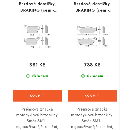
Brzdové destičky,
Brzdové destičky,
BRAKING (semi-
BRAKING (semi-
metalická směs SM1) 2
metalická směs SM1) 2
ks v balení
ks v balení
881 Kč
738 Kč
Skladem
Skladem
Prémiová značka
Prémiová značka
motocyklové brzdařiny.
motocyklové brzdařiny.
Směs SM1 -
Směs SM1 -
nejpoužívanější silniční,
nejpoužívanější silniční,