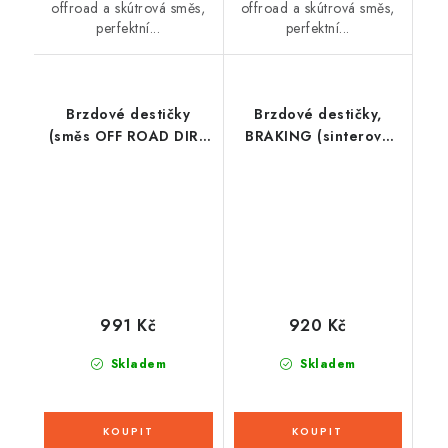
offroad a skútrová směs,
offroad a skútrová směs,
perfektní...
perfektní...
Brzdové destičky
Brzdové destičky,
(směs OFF ROAD DIRT
BRAKING (sinterová
RACE SINTERED)
směs CM56) 2 ks v
NEWFREN (2 ks v
balení
balení)
991 Kč
920 Kč
Skladem
Skladem