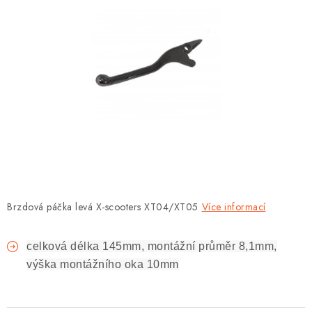
OBLEČENÍ
TIP NA DÁRKY
NÁPLNĚ A KAPALINY
NÁHRADNÍ DÍLY
MONTÁŽNÍ SLUŽBY
Moje objednávka
Kontakt
Reklamace a vrácení zboží
Brzdová páčka levá X-scooters XT04/XT05
Doprava a platba
Obchodní podmínky
Více informací
Podmínky ochrany osobních údajů
Návody na montáž
celková délka 145mm, montážní průměr 8,1mm,
výška montážního oka 10mm