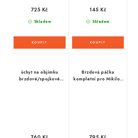
725 Kč
145 Kč
Skladem
Skladem
úchyt na objímku
Brzdová páčka
brzdové/spojkové
kompletní pro Mikilon
páky motocyklu, RAM
MZK 250cc
Mounts
760 Kč
795 Kč