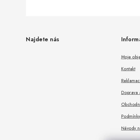
Z
á
Najdete nás
Inform
p
a
Moje obj
t
Kontakt
í
Reklamace
Doprava a
Obchodní
Podmínky
Návody n