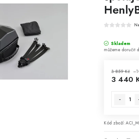
Henly
N
Skladem
3 859 Kč
–1
3 440 
Měrná cena
Kód zboží:
ACI_M