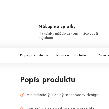
Nákup na splátky
Na splátky můžete zakoupit i více zboží
najednou.
Popis produktu
Hodnocení produktu
Diskuz
Popis produktu
minimalistický, účelný, nenápadný design
kotvení 4 body pod sedlem motocyklu