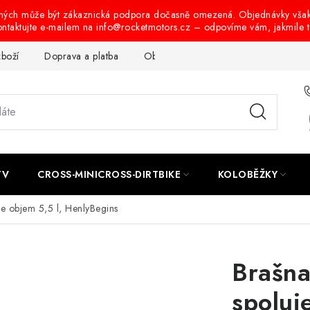
ených může být zákaznická podpora dočasně omezená. Objednávky vša
ontaktujte e-mailem na info@rocketmotors.cz – odpovíme vám, jakmile 
zboží
Doprava a platba
Obchodní podmínky
Podmínky oc
TV
CROSS-MINICROSS-DIRTBIKE
KOLOBĚŽKY
e objem 5,5 l, HenlyBegins
Brašna
spoluj