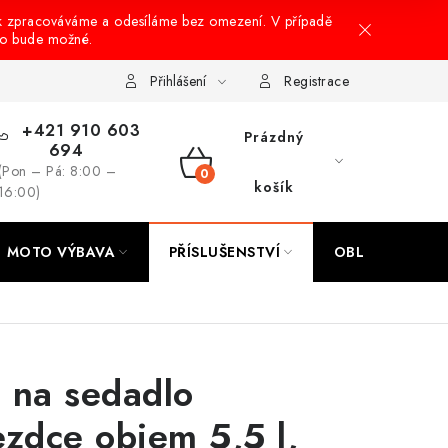
k zpracováváme a odesíláme bez omezení. V případě
to bude možné.
hrany osobních údajů
Návody na montáž
Přihlášení
Registrace
+421 910 603
Prázdný
694
(Pon – Pá: 8:00 –
NÁKUPNÍ
košík
16:00)
KOŠÍK
MOTO VÝBAVA
PŘÍSLUŠENSTVÍ
OBLEČENÍ
 na sedadlo
ezdce objem 5,5 l,