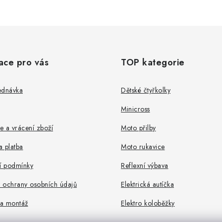
ace pro vás
TOP kategorie
ednávka
Dětské čtyřkolky
Minicross
 a vrácení zboží
Moto přilby
 platba
Moto rukavice
 podmínky
Reflexní výbava
 ochrany osobních údajů
Elektrická autíčka
a montáž
Elektro koloběžky