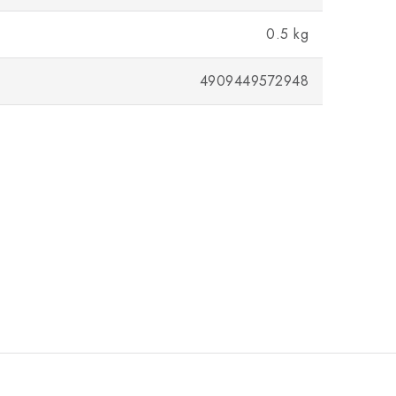
0.5 kg
4909449572948