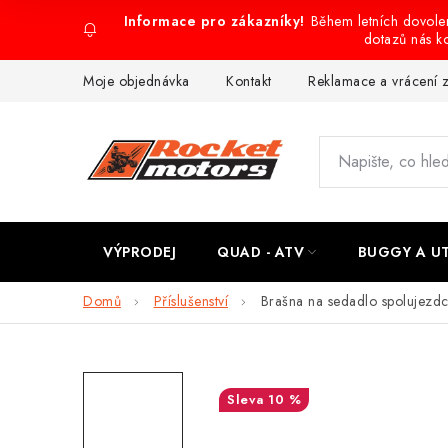
Přejít
Během letních dovol
na
dotazů nás k
obsah
Moje objednávka
Kontakt
Reklamace a vrácení 
VÝPRODEJ
QUAD - ATV
BUGGY A U
Domů
Příslušenství
Brašna na sedadlo spolujezdc
10 %