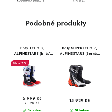
koženého pásku a...
slidery...
Podobné produkty
Boty TECH 3,
Boty SUPERTECH R,
ALPINESTARS (bílá/
ALPINESTARS (černá/
černá/modrá/červená)
červená fluo/bílá/
2 %
2026
šedá) 2026
6 999 Kč
15 929 Kč
7 190 Kč
Skladem
Skladem