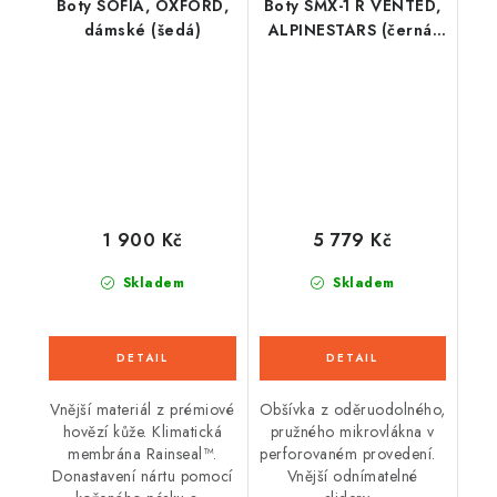
Boty SOFIA, OXFORD,
Boty SMX-1 R VENTED,
dámské (šedá)
ALPINESTARS (černá,
perforovaná obšívka)
2026
1 900 Kč
5 779 Kč
Skladem
Skladem
Vnější materiál z prémiové
Obšívka z oděruodolného,
hovězí kůže. Klimatická
pružného mikrovlákna v
membrána Rainseal™.
perforovaném provedení.
Donastavení nártu pomocí
Vnější odnímatelné