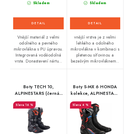
Skladem
Skladem
Vnější materiál z velmi
vnější vrstva je z velmi
odolného a pevného
lehkého a odolného
mikrovlákna s PU úpravou.
mikrovlákna v kombinaci s
Integrovaná voděodolná
pletenou síťovinou a
vrsta. Donastavení nártu...
bezešvým mikrovláknem...
Boty TECH 10,
Boty S-MX 6 HONDA
ALPINESTARS (černá/
kolekce, ALPINESTARS
červená fluo/šedá)
(černá/
16 %
4 %
2025
červená/modrá/bílá)