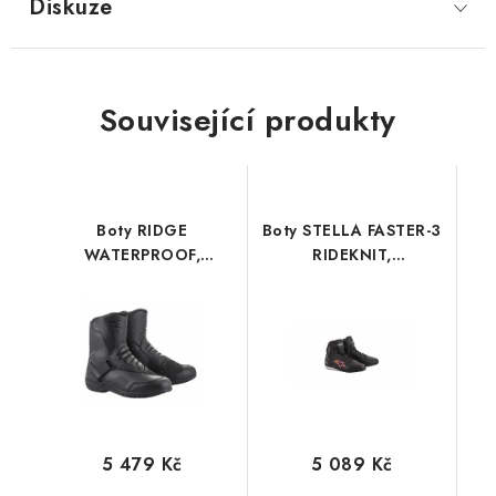
Diskuze
Související produkty
Boty RIDGE
Boty STELLA FASTER-3
WATERPROOF,
RIDEKNIT,
ALPINESTARS (černá/
ALPINESTARS, dámské
černá) 2026
(černá/žlutá/růžová)
2026
5 479 Kč
5 089 Kč