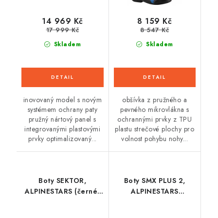
14 969 Kč
8 159 Kč
17 999 Kč
8 547 Kč
Skladem
Skladem
inovovaný model s novým
obšívka z pružného a
systémem ochrany paty
pevného mikrovlákna s
pružný nártový panel s
ochrannými prvky z TPU
integrovanými plastovými
plastu strečové plochy pro
prvky optimalizovaný...
volnost pohybu nohy...
Boty SEKTOR,
Boty SMX PLUS 2,
ALPINESTARS (černé)
ALPINESTARS
2026
(černá/bílá/ červená
fluo) 2026