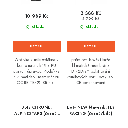
3 388 Kč
10 989 Kč
3 799 Kč
Skladem
Skladem
Obšívka z mikrovlákna v
prémiová hovězí kůže
kombinaci s kůží a PU
klimatická membrána
porvch úpravou. Podšívka
Dry2Dry™ polstrování
s klimatickou membránou
kotníkových partií boty jsou
GORE-TEX®. Střih s...
CE certifikované
Boty CHROME,
Boty NEW Maverik, FLY
ALPINESTARS (černá/
RACING (černá/bílá)
šedá/červená fluo)
2026