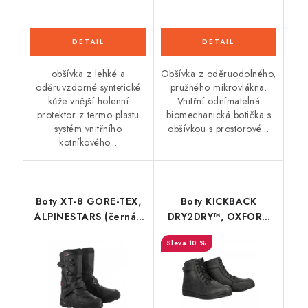
obšívka z lehké a
Obšívka z oděruodolného,
oděruvzdorné syntetické
pružného mikrovlákna.
kůže vnější holenní
Vnitřní odnímatelná
protektor z termo plastu
biomechanická botička s
systém vnitřního
obšívkou s prostorové...
kotníkového...
Boty XT-8 GORE-TEX,
Boty KICKBACK
ALPINESTARS (černá/
DRY2DRY™, OXFORD
černá) 2026
(černé)
10 %