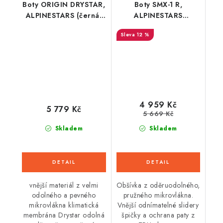
Boty ORIGIN DRYSTAR,
Boty SMX-1 R,
ALPINESTARS (černá)
ALPINESTARS
2026
(černá/bílá)
12 %
4 959 Kč
5 779 Kč
5 669 Kč
Skladem
Skladem
vnější materiál z velmi
Obšívka z oděruodolného,
odolného a pevného
pružného mikrovlákna.
mikrovlákna klimatická
Vnější odnímatelné slidery
membrána Drystar odolná
špičky a ochrana paty z