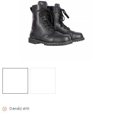
OBLEČENÍ
TIP NA DÁRKY
NÁPLNĚ A KAPALINY
NÁHRADNÍ DÍLY
MONTÁŽNÍ SLUŽBY
Moje objednávka
Kontakt
Reklamace a vrácení zboží
Doprava a platba
Obchodní podmínky
Podmínky ochrany osobních údajů
Návody na montáž
Dámský střih