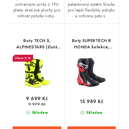
ochrannými prvky z TPU
patentovaný systém kloubu
plastu strečové plochy pro
pro lepší flexibilitu pohybu
volnost pohybu nohy...
a ochranu paty s...
Boty TECH 5,
Boty SUPERTECH R
ALPINESTARS (žlutá
HONDA kolekce,
fluo/černá) 2026
ALPINESTARS (černá/
2 %
červená
fluo/modrá/bílá) 2026
9 699 Kč
15 989 Kč
9 979 Kč
Skladem
Skladem