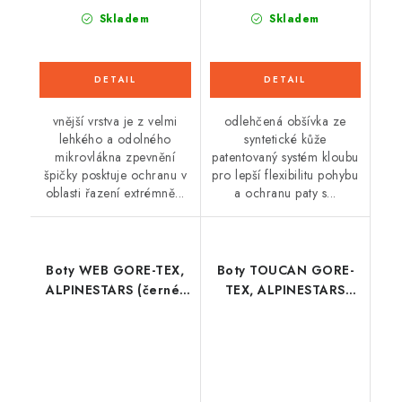
Skladem
Skladem
vnější vrstva je z velmi
odlehčená obšívka ze
lehkého a odolného
syntetické kůže
mikrovlákna zpevnění
patentovaný systém kloubu
špičky posktuje ochranu v
pro lepší flexibilitu pohybu
oblasti řazení extrémně...
a ochranu paty s...
Boty WEB GORE-TEX,
Boty TOUCAN GORE-
ALPINESTARS (černé)
TEX, ALPINESTARS
2026
(černé) 2026