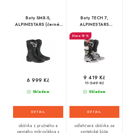
Boty SMX-S,
Boty TECH 7,
ALPINESTARS (černé)
ALPINESTARS
2026
(černá/stříbrná/bílá/zlatá)
18 %
9 419 Kč
6 999 Kč
11 549 Kč
Skladem
Skladem
obšívka z pružného a
odlehčená obšívka ze
pevného mikrovlákna s
syntetické kůže