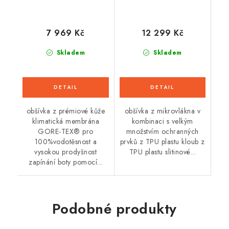
7 969 Kč
12 299 Kč
Skladem
Skladem
obšívka z prémiové kůže
obšívka z mikrovlákna v
klimatická membrána
kombinaci s velkým
GORE-TEX® pro
množstvím ochranných
100%vodotěsnost a
prvků z TPU plastu kloub z
vysokou prodyšnost
TPU plastu slitinové...
zapínání boty pomocí...
Podobné produkty