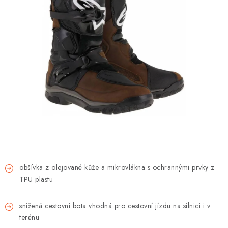
OBLEČENÍ
TIP NA DÁRKY
NÁPLNĚ A KAPALINY
NÁHRADNÍ DÍLY
MONTÁŽNÍ SLUŽBY
Moje objednávka
Kontakt
Reklamace a vrácení zboží
Doprava a platba
Obchodní podmínky
Podmínky ochrany osobních údajů
Návody na montáž
obšívka z olejované kůže a mikrovlákna s ochrannými prvky z
TPU plastu
snížená cestovní bota vhodná pro cestovní jízdu na silnici i v
terénu