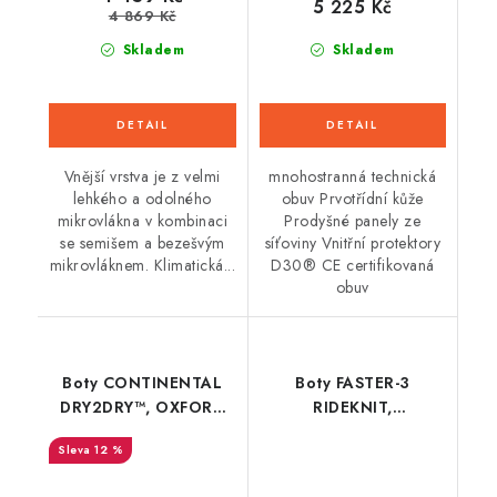
5 225 Kč
4 869 Kč
Skladem
Skladem
Vnější vrstva je z velmi
mnohostranná technická
lehkého a odolného
obuv Prvotřídní kůže
mikrovlákna v kombinaci
Prodyšné panely ze
se semišem a bezešvým
síťoviny Vnitřní protektory
mikrovláknem. Klimatická...
D30® CE certifikovaná
obuv
Boty CONTINENTAL
Boty FASTER-3
DRY2DRY™, OXFORD
RIDEKNIT,
ADVANCED
ALPINESTARS
12 %
(černé/bílé/červené)
2026