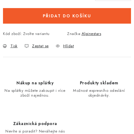
PŘIDAT DO KOŠÍKU
Kód zboží:
Zvolte variantu
Značka:
Alpinestars
Tisk
Zeptat se
Hlídat
Nákup na splátky
Produkty skladem
Na splátky můžete zakoupit i více
Možnost expresního odeslání
zboží najednou.
objednávky.
Zákaznická podpora
Nevíte si poradit? Neváhejte nás