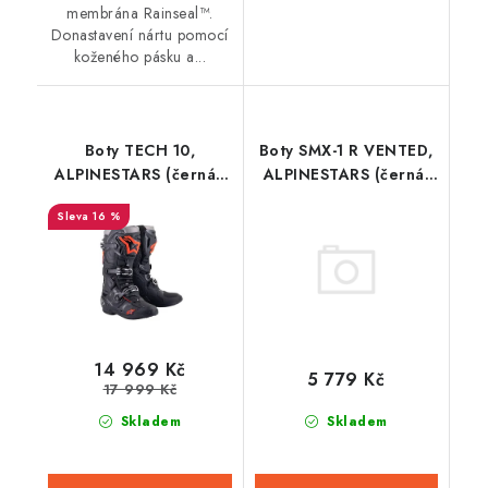
membrána Rainseal™.
Donastavení nártu pomocí
koženého pásku a...
Boty TECH 10,
Boty SMX-1 R VENTED,
ALPINESTARS (černá/
ALPINESTARS (černá,
červená fluo/šedá)
perforovaná obšívka)
16 %
2025
2026
14 969 Kč
5 779 Kč
17 999 Kč
Skladem
Skladem