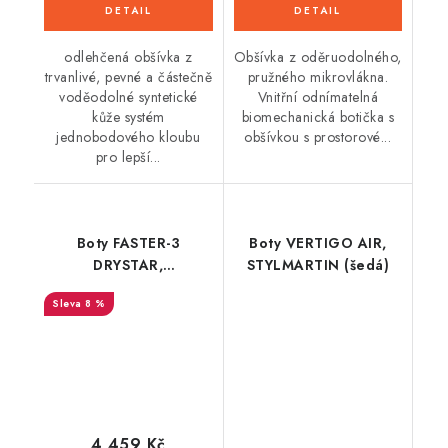
odlehčená obšívka z
Obšívka z oděruodolného,
trvanlivé, pevné a částečně
pružného mikrovlákna.
voděodolné syntetické
Vnitřní odnímatelná
kůže systém
biomechanická botička s
jednobodového kloubu
obšívkou s prostorové...
pro lepší...
Boty FASTER-3
Boty VERTIGO AIR,
DRYSTAR,
STYLMARTIN (šedá)
ALPINESTARS
8 %
(černá/tmavě šedá)
4 459 Kč