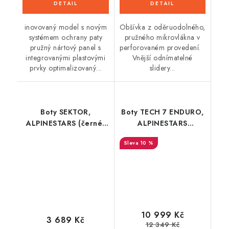
Obšívka z oděruodolného,
inovovaný model s novým
pružného mikrovlákna v
systémem ochrany paty
perforovaném provedení.
pružný nártový panel s
Vnější odnímatelné
integrovanými plastovými
slidery...
prvky optimalizovaný...
Boty SEKTOR,
Boty TECH 7 ENDURO,
ALPINESTARS (černé)
ALPINESTARS
2026
(černá/tmavá hnědá)
10 %
10 999 Kč
3 689 Kč
12 349 Kč