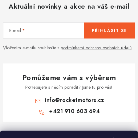
Aktuální novinky a akce na váš e-mail
E-mail
PŘIHLÁSIT SE
Vložením e-mailu souhlasíte s
podmínkami ochrany osobních údajů
Pomůžeme vám s výběrem
Potřebujete s něčím poradit? Jsme tu pro vás!
info
@
rocketmotors.cz
+421 910 603 694
Z
á