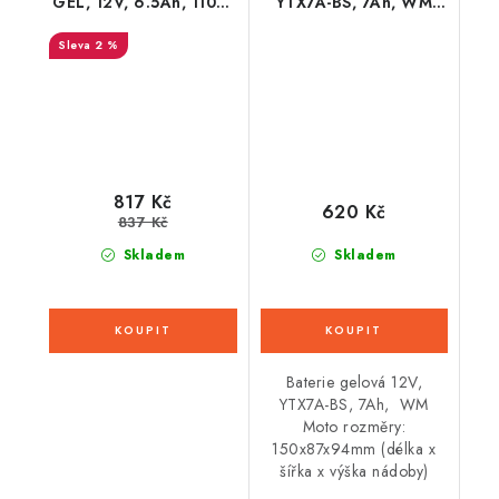
GEL, 12V, 6.5Ah, 110A,
YTX7A-BS, 7Ah, WM
bezúdržbová GEL
Moto 150x87x94
2 %
technologie
150x65x93 FULBAT
(aktivovaná ve výrobě)
817 Kč
620 Kč
837 Kč
Skladem
Skladem
Baterie gelová 12V,
YTX7A-BS, 7Ah, WM
Moto rozměry:
150x87x94mm (délka x
šířka x výška nádoby)