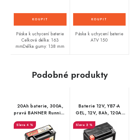
Páska k uchycení baterie
Páska k uchycení baterie
Celková délka: 163
ATV 150
mmDélka gumy: 138 mm
Podobné produkty
20Ah baterie, 300A,
Baterie 12V, YB7-A
pravá BANNER Running
GEL, 12V, 8Ah, 120A,
Bull AGM BACKUP
bezúdržbová GEL
4 %
2 %
206x91x163
technologie
135x75x133 FULBAT