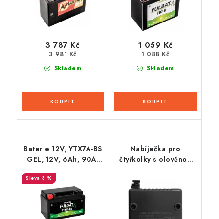
(aktivovaná ve výrobě)
3 787 Kč
1 059 Kč
3 981 Kč
1 088 Kč
Skladem
Skladem
Baterie 12V, YTX7A-BS
Nabíječka pro
GEL, 12V, 6Ah, 90A,
čtyřkolky s olověnou
bezúdržbová GEL
baterií 60V - typ2
3 %
technologie 150x87x93
FULBAT (aktivovaná ve
výrobě)