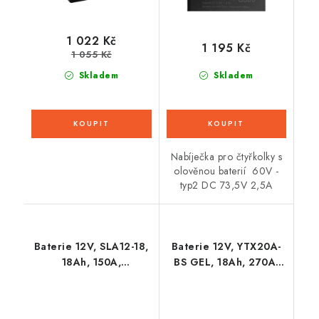
1 022 Kč
1 195 Kč
1 055 Kč
Skladem
Skladem
Nabíječka pro čtyřkolky s
olověnou baterií 60V -
typ2 DC 73,5V 2,5A
Baterie 12V, SLA12-18,
Baterie 12V, YTX20A-
18Ah, 150A,
BS GEL, 18Ah, 270A,
bezúdržbová MF AGM
bezúdržbová GEL
182x77x168, FULBAT
technologie
(aktivovaná ve výrobě)
150x87x161, A-TECH