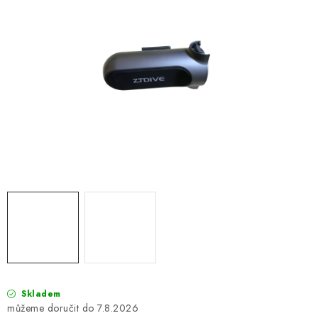
OBLEČENÍ
TIP NA DÁRKY
NÁPLNĚ A KAPALINY
NÁHRADNÍ DÍLY
MONTÁŽNÍ SLUŽBY
Moje objednávka
Kontakt
Reklamace a vrácení zboží
Doprava a platba
Obchodní podmínky
Podmínky ochrany osobních údajů
Návody na montáž
Skladem
7.8.2026