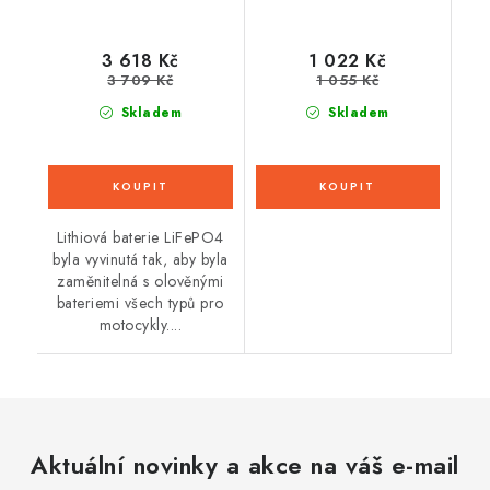
3 618 Kč
1 022 Kč
3 709 Kč
1 055 Kč
Skladem
Skladem
Lithiová baterie LiFePO4
byla vyvinutá tak, aby byla
zaměnitelná s olověnými
bateriemi všech typů pro
motocykly....
Aktuální novinky a akce na váš e-mail