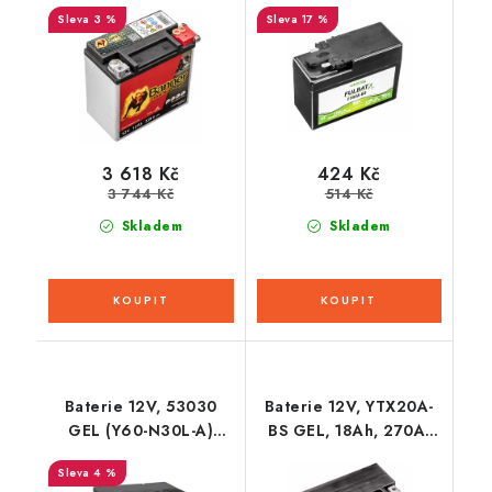
BANNER Bike Bull
bezúdržbová GEL
3 %
17 %
AGM PRO 150x88x145
technologie 113x48x85
FULBAT (aktivovaná ve
výrobě)
3 618 Kč
424 Kč
3 744 Kč
514 Kč
Skladem
Skladem
Baterie 12V, 53030
Baterie 12V, YTX20A-
GEL (Y60-N30L-A)
BS GEL, 18Ah, 270A,
30Ah, 325A,
bezúdržbová GEL
4 %
bezúdržbová GEL
technologie