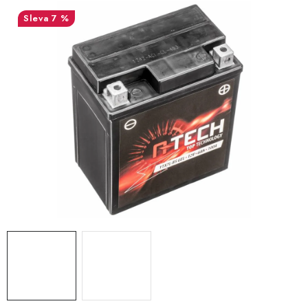
OBLEČENÍ
7 %
TIP NA DÁRKY
NÁPLNĚ A KAPALINY
NÁHRADNÍ DÍLY
MONTÁŽNÍ SLUŽBY
Moje objednávka
Kontakt
Reklamace a vrácení zboží
Doprava a platba
Obchodní podmínky
Podmínky ochrany osobních údajů
Návody na montáž