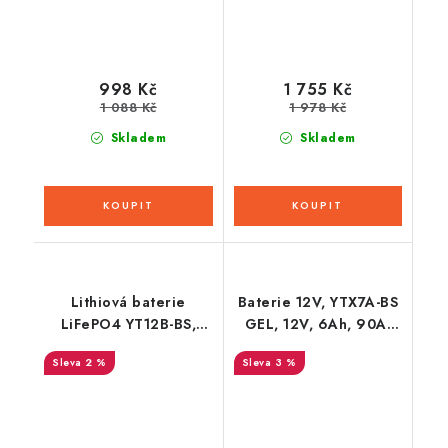
998 Kč
1 755 Kč
1 088 Kč
1 978 Kč
Skladem
Skladem
Lithiová baterie
Baterie 12V, YTX7A-BS
LiFePO4 YT12B-BS,
GEL, 12V, 6Ah, 90A,
YT14B-BS FULBAT 12V,
bezúdržbová GEL
2 %
3 %
6Ah, 360A, hmotnost
technologie 150x87x93
0,82 kg, 150x69x130
FULBAT (aktivovaná ve
výrobě)