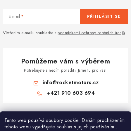
E-mail
PŘIHLÁSIT SE
Vložením e-mailu souhlasíte s
podmínkami ochrany osobních údajů
Pomůžeme vám s výběrem
Potřebujete s něčím poradit? Jsme tu pro vás!
info
@
rocketmotors.cz
+421 910 603 694
Z
á
Najdete nás
Tento web používá soubory cookie. Dalším procházením
p
tohoto webu vyjadřujete souhlas s jejich používáním..