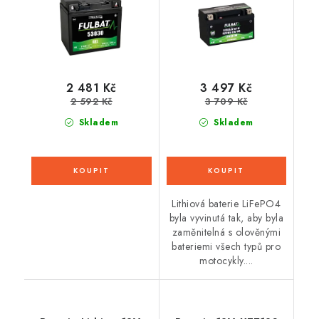
technologie
0,85 kg, 150x87x93
184x124x170 FULBAT
(aktivovaná ve výrobě)
2 481 Kč
3 497 Kč
2 592 Kč
3 709 Kč
Skladem
Skladem
Lithiová baterie LiFePO4
byla vyvinutá tak, aby byla
zaměnitelná s olověnými
bateriemi všech typů pro
motocykly....