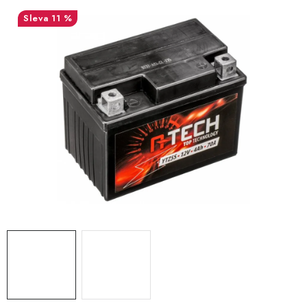
OBLEČENÍ
11 %
TIP NA DÁRKY
NÁPLNĚ A KAPALINY
NÁHRADNÍ DÍLY
MONTÁŽNÍ SLUŽBY
Moje objednávka
Kontakt
Reklamace a vrácení zboží
Doprava a platba
Obchodní podmínky
Podmínky ochrany osobních údajů
Návody na montáž