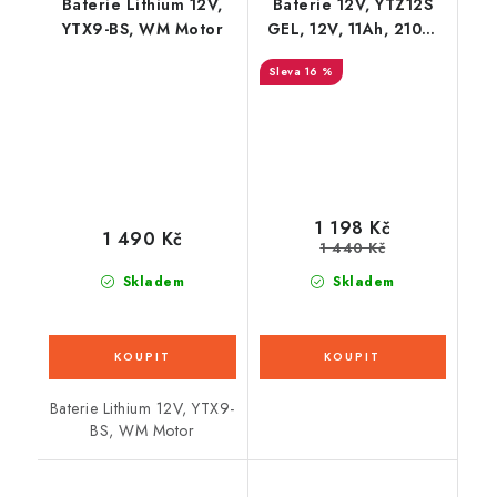
Baterie Lithium 12V,
Baterie 12V, YTZ12S
YTX9-BS, WM Motor
GEL, 12V, 11Ah, 210A,
bezúdržbová GEL
16 %
technologie
150x88x110 FULBAT
(aktivovaná ve výrobě)
1 198 Kč
1 490 Kč
1 440 Kč
Skladem
Skladem
Baterie Lithium 12V, YTX9-
BS, WM Motor