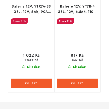
Baterie 12V, YTX7A-BS
Baterie 12V, YT7B-4
GEL, 12V, 6Ah, 90A,
GEL, 12V, 6.5Ah, 110A,
bezúdržbová GEL
bezúdržbová GEL
3 %
2 %
technologie 150x87x93
technologie
FULBAT (aktivovaná ve
150x65x93 FULBAT
výrobě)
(aktivovaná ve výrobě)
1 022 Kč
817 Kč
1 055 Kč
837 Kč
Skladem
Skladem