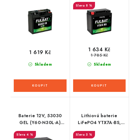
bezúdržbová MF AGM,
bezúdržbová GEL
8 %
182x77x168 FULBAT
technologie
(aktivovaná ve výrobě)
150x87x145, FULBAT
(aktivovaná ve výrobě)
1 634 Kč
1 619 Kč
1 785 Kč
Skladem
Skladem
Baterie 12V, 53030
Lithiová baterie
GEL (Y60-N30L-A)
LiFePO4 YTX7A-BS,
30Ah, 325A,
YTZ14S-BS FULBAT 12V,
4 %
5 %
bezúdržbová GEL
5Ah, 300A, hmotnost