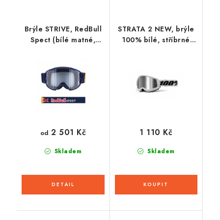
Brýle STRIVE, RedBull
STRATA 2 NEW, brýle
Spect (bílé matné,
100% bílé, stříbrné
plexi čiré)
plexi
2 501 Kč
1 110 Kč
od
Skladem
Skladem