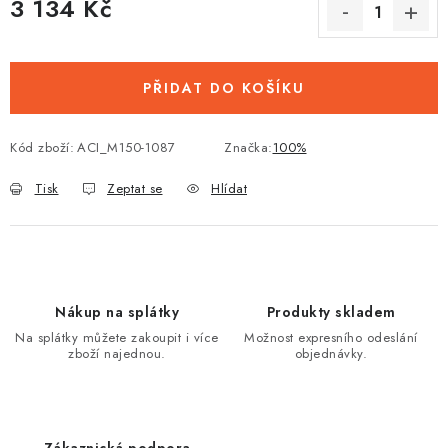
3 134 Kč
Měrná cena:
PŘIDAT DO KOŠÍKU
Kód zboží:
ACI_M150-1087
Značka:
100%
Tisk
Zeptat se
Hlídat
Nákup na splátky
Produkty skladem
Na splátky můžete zakoupit i více
Možnost expresního odeslání
zboží najednou.
objednávky.