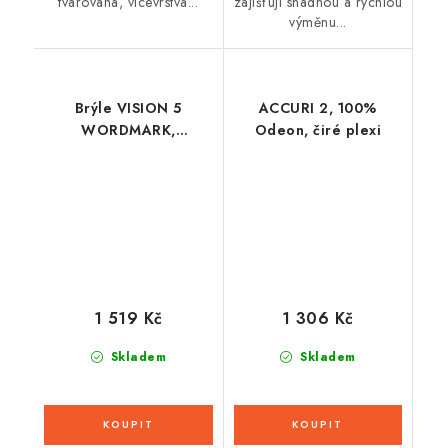
tvarovaná, vícevrstvá...
zajišťují snadnou a rychlou
výměnu...
Brýle VISION 5
ACCURI 2, 100%
WORDMARK,
Odeon, čiré plexi
ALPINESTARS (fialová,
zrcadlové modré plexi)
2026
1 519 Kč
1 306 Kč
Skladem
Skladem