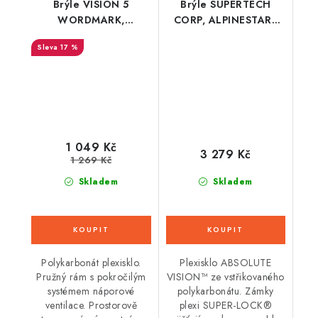
Brýle VISION 5
Brýle SUPERTECH
WORDMARK,
CORP, ALPINESTARS
ALPINESTARS (fialová,
(žlutá/růžová,
17 %
čiré plexi)
zrcadlové červené
plexi) 2026
1 049 Kč
3 279 Kč
1 269 Kč
Skladem
Skladem
Polykarbonát plexisklo.
Plexisklo ABSOLUTE
Pružný rám s pokročilým
VISION™ ze vstřikovaného
systémem náporové
polykarbonátu. Zámky
ventilace. Prostorově
plexi SUPER-LOCK®