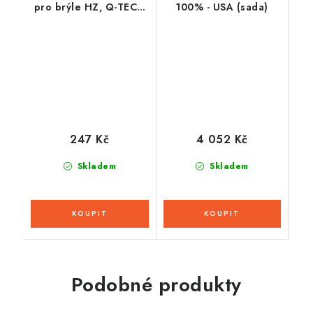
pro brýle HZ, Q-TECH
100% - USA (sada)
(50 vrstev v balení,
čiré)
247 Kč
4 052 Kč
Skladem
Skladem
Podobné produkty