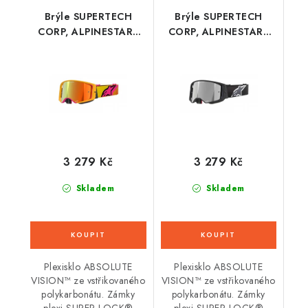
Brýle SUPERTECH
Brýle SUPERTECH
CORP, ALPINESTARS
CORP, ALPINESTARS
(žlutá/růžová,
(černá/šedá, zrcadlové
zrcadlové červené
stříbrné plexi) 2026
plexi) 2026
3 279 Kč
3 279 Kč
Skladem
Skladem
Plexisklo ABSOLUTE
Plexisklo ABSOLUTE
VISION™ ze vstřikovaného
VISION™ ze vstřikovaného
polykarbonátu. Zámky
polykarbonátu. Zámky