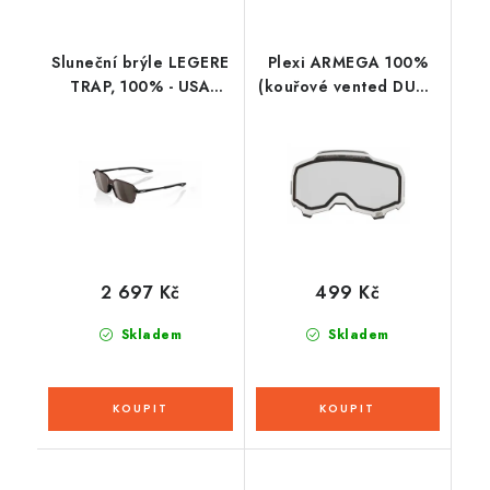
Sluneční brýle LEGERE
Plexi ARMEGA 100%
TRAP, 100% - USA
(kouřové vented DUAL
(Hiper stříbrné sklo)
, Anti-fog)
2 697 Kč
499 Kč
Skladem
Skladem