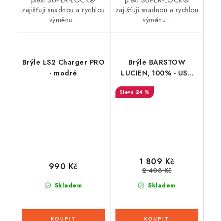
plexi SUPER-LOCK®
plexi SUPER-LOCK®
zajišťují snadnou a rychlou
zajišťují snadnou a rychlou
výměnu...
výměnu...
Brýle LS2 Charger PRO
Brýle BARSTOW
- modré
LUCIEN, 100% - USA
(stříbrné plexi)
24 %
1 809 Kč
990 Kč
2 408 Kč
Skladem
Skladem