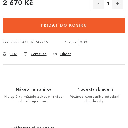
2 670 Kč
Měrná cena:
PŘIDAT DO KOŠÍKU
Kód zboží:
ACI_M150-755
Značka:
100%
Tisk
Zeptat se
Hlídat
Nákup na splátky
Produkty skladem
Na splátky můžete zakoupit i více
Možnost expresního odeslání
zboží najednou.
objednávky.