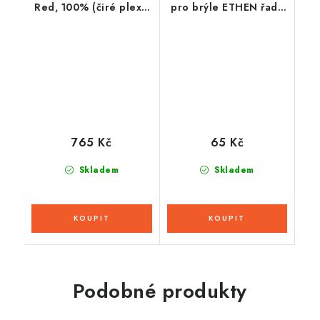
Red, 100% (čiré plexi)
pro brýle ETHEN řady
dětské
06, Q-TECH (10 vrstev
v balení, čiré)
765 Kč
65 Kč
Skladem
Skladem
Podobné produkty