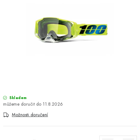
OBLEČENÍ
TIP NA DÁRKY
NÁPLNĚ A KAPALINY
NÁHRADNÍ DÍLY
MONTÁŽNÍ SLUŽBY
Moje objednávka
Kontakt
Reklamace a vrácení zboží
Doprava a platba
Obchodní podmínky
Skladem
Podmínky ochrany osobních údajů
Návody na montáž
11.8.2026
Možnosti doručení