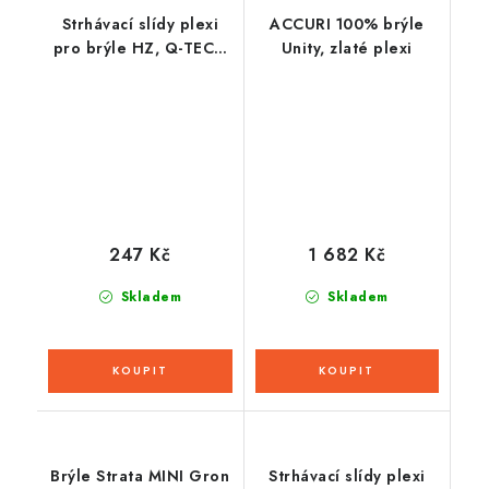
Strhávací slídy plexi
ACCURI 100% brýle
pro brýle HZ, Q-TECH
Unity, zlaté plexi
(50 vrstev v balení,
čiré)
247 Kč
1 682 Kč
Skladem
Skladem
Brýle Strata MINI Gron
Strhávací slídy plexi