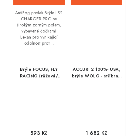
AntiFog povlak Brýle LS2
CHARGER PRO se
širokým zorným polem,
vybavené čočkami
Lexan pro vynikající
odolnost proti...
Brýle FOCUS, FLY
ACCURI 2 100%- USA,
RACING (růžová/
brýle WOLG - stříbrné
černá)
plexi
593 Kč
1 682 Kč