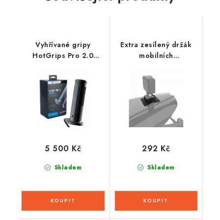
Vyhřívané gripy
Extra zesílený držák
HotGrips Pro 2.0
mobilních
Adventure, OXFORD
telefonů/navigací
(integrované ovládání)
CLIQR, sada pro
přilepení do plochy
pomocí oboustranné
pásky, OXFORD
5 500 Kč
292 Kč
Skladem
Skladem