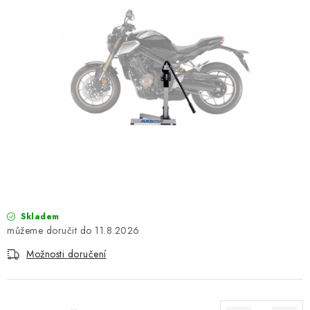
OBLEČENÍ
TIP NA DÁRKY
NÁPLNĚ A KAPALINY
NÁHRADNÍ DÍLY
MONTÁŽNÍ SLUŽBY
Moje objednávka
Kontakt
Reklamace a vrácení zboží
Doprava a platba
Obchodní podmínky
Skladem
Podmínky ochrany osobních údajů
Návody na montáž
11.8.2026
Možnosti doručení