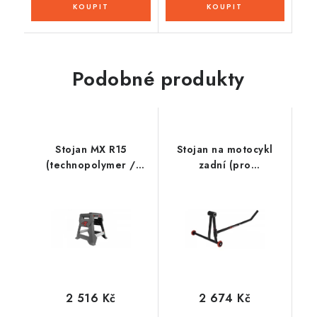
Podobné produkty
Stojan MX R15
Stojan na motocykl
(technopolymer /
zadní (pro
hliník), RTECH
jednoramennou kyvnou
(limitovaná edice
vidlici), trn nutno
QUANTUM GREY, šedá)
dokoupit zvlášť, Q-
TECH (černý)
2 516 Kč
2 674 Kč