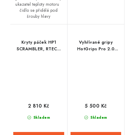
ukazatel teploty motoru
čidlo se přidělá pod
šrouby hlavy
Kryty páček HP1
Vyhřívané gripy
SCRAMBLER, RTECH
HotGrips Pro 2.0
(černé s černou ALU
Sport, OXFORD
výztuhou, včetně
(integrované ovládání)
montážní sady)
2 810 Kč
5 500 Kč
Skladem
Skladem