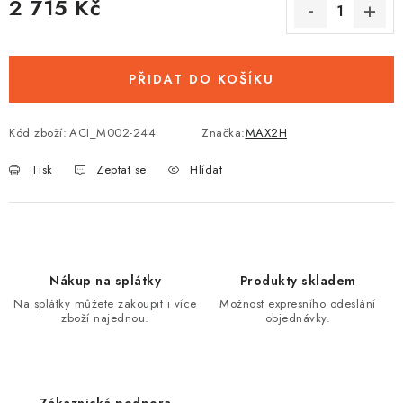
2 715 Kč
Měrná cena:
PŘIDAT DO KOŠÍKU
Kód zboží:
ACI_M002-244
Značka:
MAX2H
Tisk
Zeptat se
Hlídat
Nákup na splátky
Produkty skladem
Na splátky můžete zakoupit i více
Možnost expresního odeslání
zboží najednou.
objednávky.