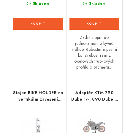
Skladem
Skladem
Zadní stojan do
jednoramenné kyvné
vidlice. Robustní a pevná
konstrukce, rám z
ocelových trubkových
profilů o průměru...
Stojan BIKE HOLDER na
Adaptér KTM 790
vertikální zavěšení
Duke 17-, 890 Duke R
kola stěnový, OXFORD
20-, MAX2H