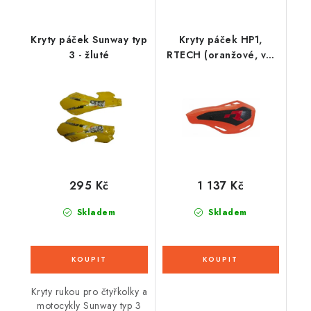
Kryty páček Sunway typ
Kryty páček HP1,
3 - žluté
RTECH (oranžové, vč.
montážní sady)
295 Kč
1 137 Kč
Skladem
Skladem
Kryty rukou pro čtyřkolky a
motocykly Sunway typ 3