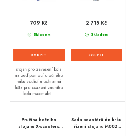
709 Kč
2 715 Kč
Skladem
Skladem
stojan pro zavěšení kola
na zeď pomocí otočného
háku vodící a ochranná
lišta pro osazení zadního
kola maximální...
Pružina bočního
Sada adaptérů do krku
stojanu X-scooters
řízení stojanu M002-
XT01/XR01
44, Q-TECH