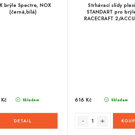
X brýle Spectre, NOX
Strhávací slídy plex
(černá,bílá)
STANDART pro brýl
RACECRAFT 2/ACCU
2/STRATA 2, 100% (50 v
v balení, čiré)
 Kč
616 Kč
Skladem
Skladem