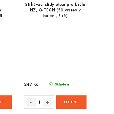
i
Strhávací slídy plexi pro brýle
e
HZ, Q-TECH (50 vrstev v
RI
balení, čiré)
rstev
247 Kč
Skladem