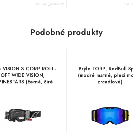
Kód:
ACI_M150-1169
Kód:
Podobné produkty
e VISION 8 CORP ROLL-
Brýle TORP, RedBull S
OFF WIDE VISION,
(modré matné, plexi m
INESTARS (černá, čiré
zrcadlové)
i a roll-off systém) 2026