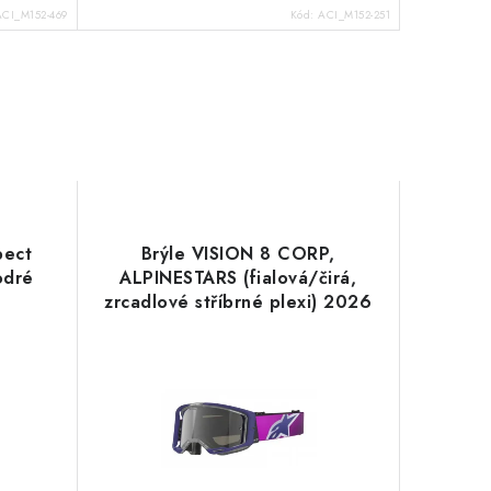
ACI_M152-469
Kód:
ACI_M152-251
pect
Brýle VISION 8 CORP,
odré
ALPINESTARS (fialová/čirá,
zrcadlové stříbrné plexi) 2026