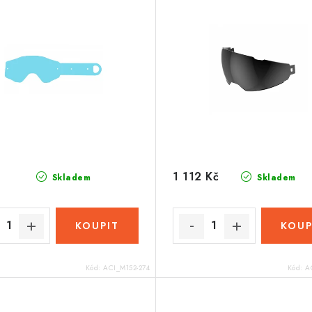
1 112 Kč
Skladem
Skladem
Kód:
ACI_M152-274
Kód:
A