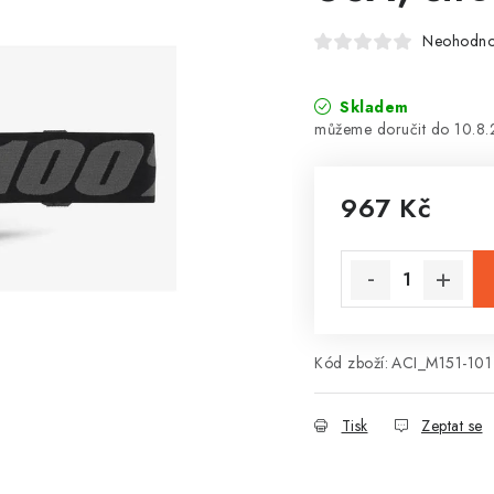
Neohodn
Skladem
10.8
967 Kč
Měrná cena:
Kód zboží:
ACI_M151-101
Tisk
Zeptat se