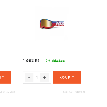
1 682 Kč
Skladem
CI_M142-2192
Kód:
ACI_M150-838