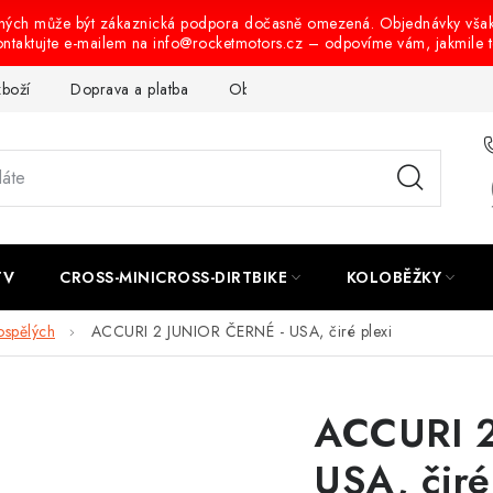
ených může být zákaznická podpora dočasně omezená. Objednávky vša
ontaktujte e-mailem na info@rocketmotors.cz – odpovíme vám, jakmile 
zboží
Doprava a platba
Obchodní podmínky
Podmínky oc
TV
CROSS-MINICROSS-DIRTBIKE
KOLOBĚŽKY
ospělých
ACCURI 2 JUNIOR ČERNÉ - USA, čiré plexi
ACCURI 2
USA, čiré