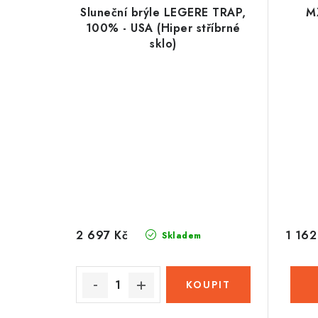
Sluneční brýle LEGERE TRAP,
M
100% - USA (Hiper stříbrné
sklo)
2 697 Kč
1 162
Skladem