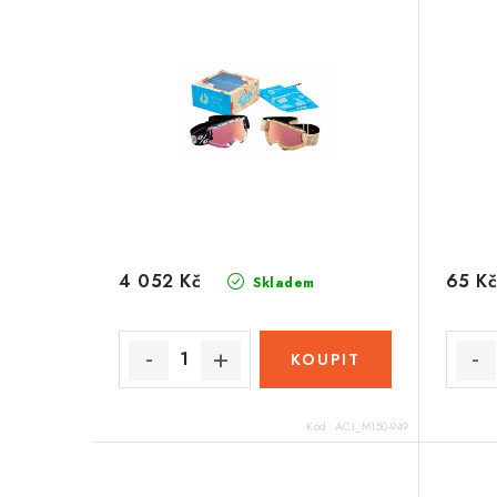
4 052 Kč
65 Kč
Skladem
Kód:
ACI_M150-949