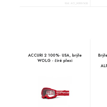
Kód:
ACI_M000-1426
ACCURI 2 100%- USA, brýle
Brýl
WOLG - čiré plexi
ALP
plex