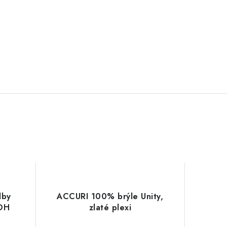
lby
ACCURI 100% brýle Unity,
OH
zlaté plexi