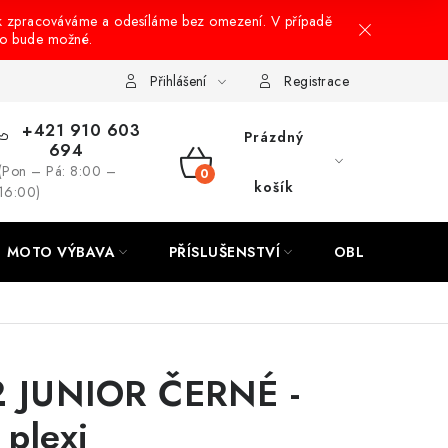
k zpracováváme a odesíláme bez omezení. V případě
to bude možné.
hrany osobních údajů
Návody na montáž
Přihlášení
Registrace
+421 910 603
Prázdný
694
(Pon – Pá: 8:00 –
NÁKUPNÍ
košík
16:00)
KOŠÍK
MOTO VÝBAVA
PŘÍSLUŠENSTVÍ
OBLEČENÍ
 JUNIOR ČERNÉ -
 plexi