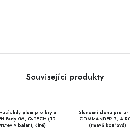
.
Související produkty
vací slídy plexi pro brýle
Sluneční clona pro při
N řady 06, Q-TECH (10
COMMANDER 2, AIR
vrstev v balení, čiré)
(tmavě kouřová)